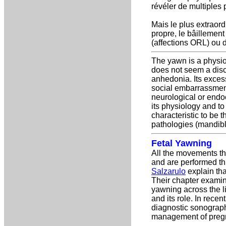
révéler de multiples
Mais le plus extraord
propre, le bâillement
(affections ORL) ou 
The yawn is a physiol
does not seem a disco
anhedonia. Its excess
social embarrassment.
neurological or endoc
its physiology and t
characteristic to be 
pathologies (mandibl
Fetal Yawning
All the movements tha
and are performed th
Salzarulo
explain tha
Their chapter exami
yawning across the li
and its role. In rece
diagnostic sonograp
management of preg