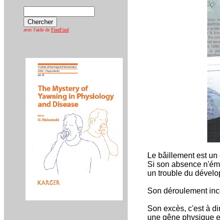
avec l'aide de
FreeFind
Le bâillement est un
Si son absence n'éme
un trouble du dévelo
Son déroulement inc
Son excès, c'est à di
une gêne physique et