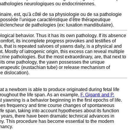
 pathologies neurologiques ou endocriniennes.
inaire, est, qu'à côté de sa physiologie ou de sa pathologie
 possède l'unique caractéristique d'être thérapeutique
déclencheur de pathologies (ex: luxation mandibulaire).
ogical behavior. Thus it has its own pathology. If its absence
mfort, its incomplete progress provokes and testifies of
, that is repeated salvoes of yawns daily, is a physical and
 Mostly of iatrogenic origin, this excess can reveal multiple
rine pathologies. But the most extraordinary, are, that next to
o its onw pathology, the yawn possesses the unique
therapeutic (eustachian tube) or release mechanism of
e dislocation).
t a newborn is able to produce originated during fetal life
roughout the life span. As an example,
F. Giganti and P.
t yawning is a behavior beginning in the first epochs of life.
nes frequency and time course changes of spontaneous
fe span, taking into account hypotheses about its function
nt years, there have been dramatic technical advances in
hy. This procedure has become essential to the modern
nancy.