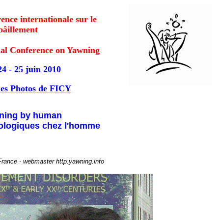
ence internationale sur le
bâillement
onal Conference on Yawning
24 - 25 juin 2010
des Photos de FICY
wning by human
hologiques chez l'homme
France - webmaster http:yawning.info