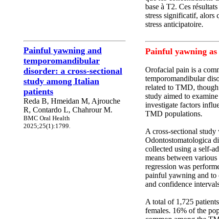
base à T2. Ces résultats
stress significatif, alo
stress anticipatoire.
Painful yawning and
Painful yawning as
temporomandibular
Orofacial pain is a com
disorder: a cross-sectional
temporomandibular diso
study among Italian
related to TMD, though 
patients
study aimed to examine
Reda B, Hmeidan M, Ajrouche
investigate factors inf
R, Contardo L, Chahrour M.
TMD populations.
BMC Oral Health
2025;25(1):1799.
A cross-sectional study 
Odontostomatologica di 
collected using a self-a
means between various v
regression was performe
painful yawning and to q
and confidence intervals
A total of 1,725 patien
females. 16% of the po