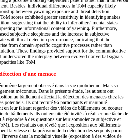
ating a possible modality-dependent pattern rather than a universal
ent. Besides, individual differences in ToM capacity likely
lationship between yawning exposure and threat detection:
 ToM scores exhibited greater sensitivity in identifying snakes
ion, suggesting that the ability to infer others' mental states
terpreting the informational content of yawning. Furthermore,
sed subjective sleepiness and the increase in subjective
late with threat detection performance, indicating that the
arise from domain-specific cognitive processes rather than
ulation. These findings provided support for the communicative
 underscored the interplay between evolved nonverbal signals
pacities like ToM.
 détection d'une menace
énomène largement observé dans la vie quotidienne. Mais sa
argement méconnue. Dans la présente étude, les auteurs ont
ition au bâillement affectait la détection des menaces chez les
s potentiels. Ils ont recruté 96 participants et manipulé
nt en leur faisant regarder des vidéos de bâillements ou écouter
 de bâillements. Ils ont ensuite été invités à réaliser une tâche de
t à répondre à des questions sur leur somnolence subjective et
(ToM). Les résultats ont révélé que l'exposition aux bâillements
ent la vitesse et la précision de la détection des serpents parmi
s l'inverse dans la modalité visuelle (exposition à des vidéos de