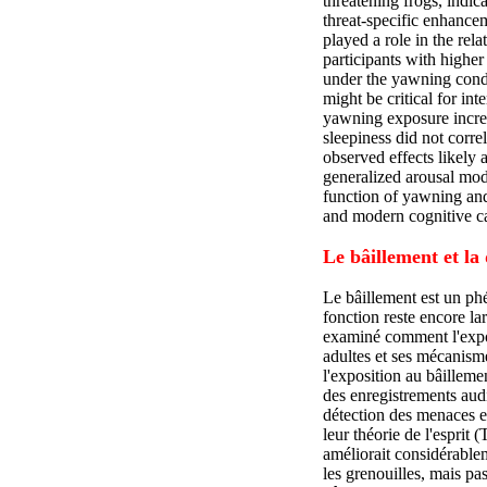
threatening frogs, indic
threat-specific enhancem
played a role in the re
participants with higher
under the yawning condit
might be critical for in
yawning exposure increa
sleepiness did not corre
observed effects likely 
generalized arousal mod
function of yawning and
and modern cognitive ca
Le bâillement et la
Le bâillement est un ph
fonction reste encore l
examiné comment l'expos
adultes et ses mécanisme
l'exposition au bâilleme
des enregistrements audio
détection des menaces e
leur théorie de l'esprit 
améliorait considérablem
les grenouilles, mais pa