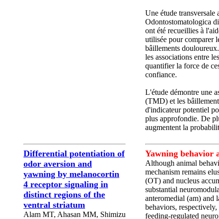
Une étude transversale a
Odontostomatologica di T
ont été recueillies à l'
utilisée pour comparer l
bâillements douloureux.
les associations entre l
quantifier la force de ce
confiance.
L'étude démontre une as
(TMD) et les bâillement
d'indicateur potentiel p
plus approfondie. De plu
augmentent la probabil
Differential potentiation of
Yawning behavior a
odor aversion and
Although animal behavio
mechanism remains elusi
yawning by melanocortin
(OT) and nucleus accum
4 receptor signaling in
substantial neuromodula
distinct regions of the
anteromedial (am) and l
ventral striatum
behaviors, respectively
Alam MT, Ahasan MM, Shimizu
feeding-regulated neurom