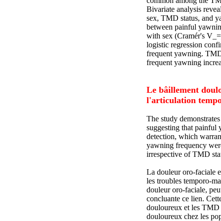
common among the TMD
Bivariate analysis reve
sex, TMD status, and y
between painful yawni
with sex (Cramér's V_
logistic regression con
frequent yawning. TMD i
frequent yawning increas
Le bâillement doul
l'articulation tem
The study demonstrates
suggesting that painful
detection, which warrant
yawning frequency were 
irrespective of TMD sta
La douleur oro-faciale 
les troubles temporo-m
douleur oro-faciale, peu
concluante ce lien. Cette
douloureux et les TMD et
douloureux chez les po