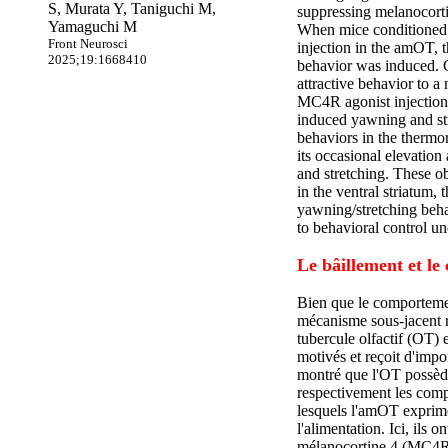
S, Murata Y, Taniguchi M,
suppressing melanocorti
Yamaguchi M
When mice conditioned
Front Neurosci
injection in the amOT, 
2025;19:1668410
behavior was induced. 
attractive behavior to a
MC4R agonist injection i
induced yawning and str
behaviors in the thermo
its occasional elevation
and stretching. These o
in the ventral striatum
yawning/stretching beha
to behavioral control un
Le bâillement et l
Bien que le comportemen
mécanisme sous-jacent re
tubercule olfactif (OT)
motivés et reçoit d'imp
montré que l'OT possède
respectivement les compo
lesquels l'amOT exprime
l'alimentation. Ici, ils o
mélanocortine 4 (MC4R),