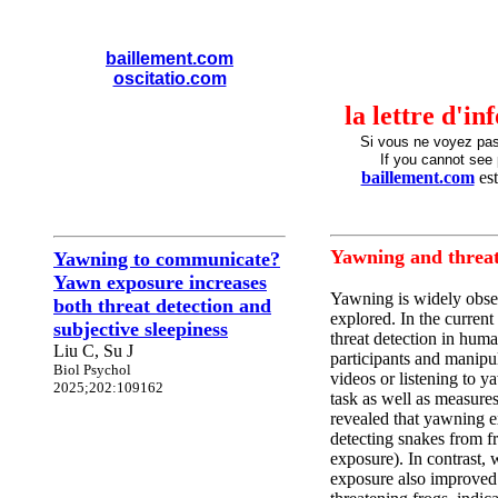
baillement.com
oscitatio.com
la lettre d'i
Si vous ne voyez pa
If you cannot see 
baillement.com
est
Yawning and threat
Yawning to communicate?
Yawn exposure increases
Yawning is widely observ
both threat detection and
explored. In the curren
subjective sleepiness
threat detection in huma
Liu C, Su J
participants and manipu
Biol Psychol
videos or listening to 
2025;202:109162
task as well as measure
revealed that yawning e
detecting snakes from f
exposure). In contrast,
exposure also improved 