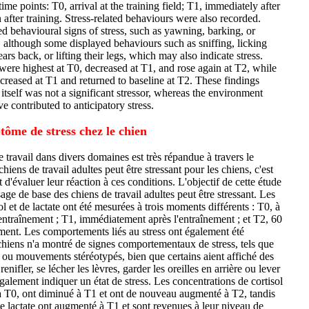
ime points: T0, arrival at the training field; T1, immediately after
 after training. Stress-related behaviours were also recorded.
 behavioural signs of stress, such as yawning, barking, or
although some displayed behaviours such as sniffing, licking
 ears back, or lifting their legs, which may also indicate stress.
were highest at T0, decreased at T1, and rose again at T2, while
ncreased at T1 and returned to baseline at T2. These findings
g itself was not a significant stressor, whereas the environment
e contributed to anticipatory stress.
ôme de stress chez le chien
e travail dans divers domaines est très répandue à travers le
iens de travail adultes peut être stressant pour les chiens, c'est
 d'évaluer leur réaction à ces conditions. L'objectif de cette étude
ssage de base des chiens de travail adultes peut être stressant. Les
ol et de lactate ont été mesurées à trois moments différents : T0, à
 d'entraînement ; T1, immédiatement après l'entraînement ; et T2, 60
ement. Les comportements liés au stress ont également été
chiens n'a montré de signes comportementaux de stress, tels que
 ou mouvements stéréotypés, bien que certains aient affiché des
nifler, se lécher les lèvres, garder les oreilles en arrière ou lever
également indiquer un état de stress. Les concentrations de cortisol
s à T0, ont diminué à T1 et ont de nouveau augmenté à T2, tandis
e lactate ont augmenté à T1 et sont revenues à leur niveau de