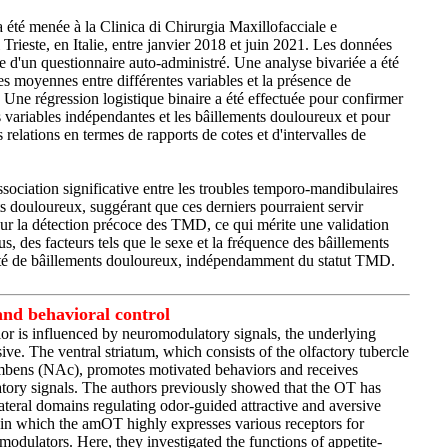
 été menée à la Clinica di Chirurgia Maxillofacciale e
rieste, en Italie, entre janvier 2018 et juin 2021. Les données
aide d'un questionnaire auto-administré. Une analyse bivariée a été
es moyennes entre différentes variables et la présence de
 Une régression logistique binaire a été effectuée pour confirmer
es variables indépendantes et les bâillements douloureux et pour
s relations en termes de rapports de cotes et d'intervalles de
sociation significative entre les troubles temporo-mandibulaires
s douloureux, suggérant que ces derniers pourraient servir
our la détection précoce des TMD, ce qui mérite une validation
s, des facteurs tels que le sexe et la fréquence des bâillements
ité de bâillements douloureux, indépendamment du statut TMD.
nd behavioral control
r is influenced by neuromodulatory signals, the underlying
ve. The ventral striatum, which consists of the olfactory tubercle
bens (NAc), promotes motivated behaviors and receives
tory signals. The authors previously showed that the OT has
ateral domains regulating odor-guided attractive and aversive
, in which the amOT highly expresses various receptors for
odulators. Here, they investigated the functions of appetite-