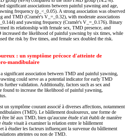
 group (49%) compared to the non-TMD group (14.2%).
aled significant associations between painful yawning and age,
awning frequency (p_<_0.05). A strong association was observed
ng and TMD (Cramér's V_=_0.32), with moderate associations
=_0.144) and yawning frequency (Cramér's V_=_0.176). Binary
firmed its relationship with female sex, TMD presence, and
ncreased the likelihood of painful yawning by six times, while
ed the risk by five times, and female sex doubled the risk.
oureux : un symptôme précoce d'atteinte de
poro-mandibulaire
 a significant association between TMD and painful yawning,
 yawning could serve as a potential indicator for early TMD
s further validation. Additionally, factors such as sex and
found to increase the likelihood of painful yawning,
tus.
est un symptôme courant associé à diverses affections, notamment
andibulaires (TMD). Le bâillement douloureux, une forme de
t être lié aux TMD, bien qu'aucune étude n'ait établi de manière
 étude visait à examiner la relation entre le bâillement
 à étudier les facteurs influençant la survenue du bâillement
pulations atteintes ou non de TMD.