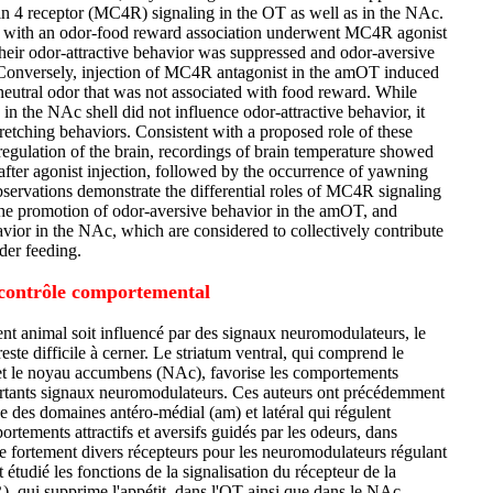
n 4 receptor (MC4R) signaling in the OT as well as in the NAc.
 with an odor-food reward association underwent MC4R agonist
their odor-attractive behavior was suppressed and odor-aversive
Conversely, injection of MC4R antagonist in the amOT induced
 neutral odor that was not associated with food reward. While
n the NAc shell did not influence odor-attractive behavior, it
etching behaviors. Consistent with a proposed role of these
regulation of the brain, recordings of brain temperature showed
 after agonist injection, followed by the occurrence of yawning
bservations demonstrate the differential roles of MC4R signaling
, the promotion of odor-aversive behavior in the amOT, and
vior in the NAc, which are considered to collectively contribute
der feeding.
e contrôle comportemental
t animal soit influencé par des signaux neuromodulateurs, le
ste difficile à cerner. Le striatum ventral, qui comprend le
 et le noyau accumbens (NAc), favorise les comportements
ortants signaux neuromodulateurs. Ces auteurs ont précédemment
 des domaines antéro-médial (am) et latéral qui régulent
rtements attractifs et aversifs guidés par les odeurs, dans
 fortement divers récepteurs pour les neuromodulateurs régulant
nt étudié les fonctions de la signalisation du récepteur de la
 qui supprime l'appétit, dans l'OT ainsi que dans le NAc.