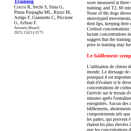
Training
were measured at three t
Cocco R, Sechi S, Sisia G,
training; and T2, 60 min
Pinna Parpaglia ML, Rizzo M,
None of the dogs showed
Arrigo F, Giannetto C, Piccione
stereotyped movements, 
G, Arfuso F.
their lips, keeping their
Animals (Basel)
Cortisol concentrations 
2025;15(21):3175
lactate concentrations i
suggest that the trainin
prior to training may hav
Le bâillement sympt
L'utilisation de chiens d
monde. Le dressage de ch
pourquoi il est important
était d'évaluer si le dre
concentrations de cortis
l'arrivée sur le terrain
minutes après l'entraîn
enregistrés. Aucun des 
bâillements, aboiements
comportements tels que re
les pattes, qui peuvent 
étaient les plus élevée
que les concentrations d