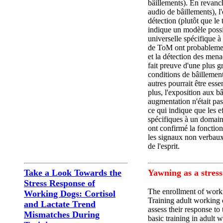
bâillements). En revanch
audio de bâillements), l
détection (plutôt que le
indique un modèle possi
universelle spécifique à
de ToM ont probablement
et la détection des mena
fait preuve d'une plus gr
conditions de bâillement
autres pourrait être esse
plus, l'exposition aux b
augmentation n'était pa
ce qui indique que les 
spécifiques à un domaine
ont confirmé la fonction
les signaux non verbaux 
de l'esprit.
Take a Look Towards the
Yawning as a stres
Stress Response of
The enrollment of worki
Working Dogs: Cortisol
Training adult working d
and Lactate Trend
assess their response to
Mismatches During
basic training in adult 