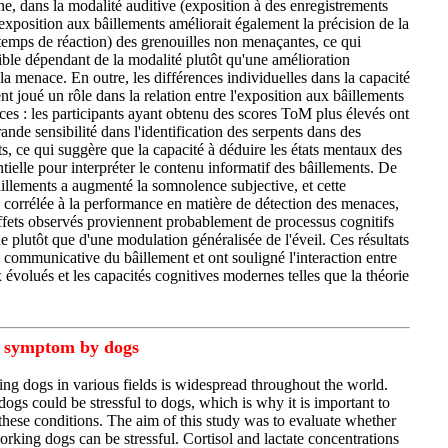
e, dans la modalité auditive (exposition à des enregistrements
'exposition aux bâillements améliorait également la précision de la
 temps de réaction) des grenouilles non menaçantes, ce qui
ble dépendant de la modalité plutôt qu'une amélioration
 la menace. En outre, les différences individuelles dans la capacité
 joué un rôle dans la relation entre l'exposition aux bâillements
ces : les participants ayant obtenu des scores ToM plus élevés ont
ande sensibilité dans l'identification des serpents dans des
s, ce qui suggère que la capacité à déduire les états mentaux des
ntielle pour interpréter le contenu informatif des bâillements. De
âillements a augmenté la somnolence subjective, et cette
s corrélée à la performance en matière de détection des menaces,
effets observés proviennent probablement de processus cognitifs
 plutôt que d'une modulation généralisée de l'éveil. Ces résultats
 communicative du bâillement et ont souligné l'interaction entre
évolués et les capacités cognitives modernes telles que la théorie
s symptom by dogs
ng dogs in various fields is widespread throughout the world.
ogs could be stressful to dogs, which is why it is important to
 these conditions. The aim of this study was to evaluate whether
working dogs can be stressful. Cortisol and lactate concentrations