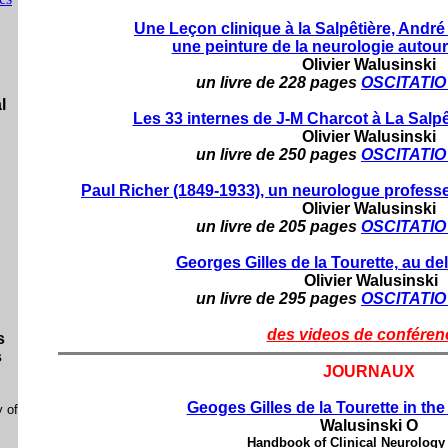
Une Leçon clinique à la Salpêtière, André 
une peinture de la neurologie autou
Olivier Walusinski
un livre de 228 pages
OSCITATIO 
l
Les 33 internes de J-M Charcot à La Salpê
Olivier Walusinski
un livre de 250 pages
OSCITATIO 
Paul Richer (1849-1933), un neurologue professe
Olivier Walusinski
un livre de 205 pages
OSCITATIO 
Georges Gilles de la Tourette, au d
Olivier Walusinski
un livre de 295 pages
OSCITATIO 
des videos de conféren
s
s
JOURNAUX
Geoges Gilles de la Tourette in the 
y of
Walusinski O
Handbook of Clinical Neurology 