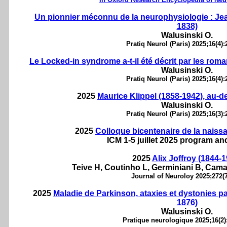
Un pionnier méconnu de la neurophysiologie : Jea
1838)
Walusinski O.
Pratiq Neurol (Paris) 2025;16(4):
Le Locked-in syndrome a-t-il été décrit par les rom
Walusinski O.
Pratiq Neurol (Paris) 2025;16(4):
2025
Maurice Klippel (1858-1942), au-
Walusinski O.
Pratiq Neurol (Paris) 2025;16(3):
2025
Colloque bicentenaire de la nais
ICM 1-5 juillet 2025 program an
2025
Alix Joffroy (1844-1
Teive H, Coutinho L, Germiniani B, Cama
Journal of Neuroloy 2025;272(7
2025
Maladie de Parkinson, ataxies et dystonies 
1876)
Walusinski O.
Pratique neurologique 2025;16(2)