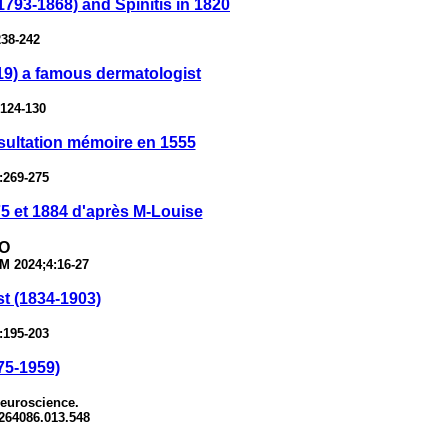
793-1868) and Spinitis in 1820
238-242
19) a famous dermatologist
:124-130
nsultation mémoire en 1555
:269-275
75 et 1884 d'après M-Louise
 O
M 2024;4:16-27
t (1834-1903)
:195-203
75-1959)
euroscience.
0264086.013.548