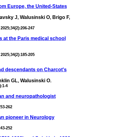
from Europe, the United-States
sky J, Walusinski O, Brigo F,
 2025;34(2):206-247
s at the Paris medical school
 2025;34(2):185-205
and descendants on Charcot's
klin GL, Walusinski O.
):1-4
ian and neuropathologist
253-262
own pioneer in Neurology
243-252