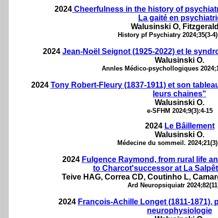
2024
Cheerfulness in the history of psychiatr
La gaité en psychiatri
Walusinski O, Fitzgerald
History pf Psychiatry 2024;35(3-4)
2024
Jean-Noël Seignot (1925-2022) et le syndro
Walusinski O.
Annles Médico-psychollogiques 2024;1
2024
Tony Robert-Fleury (1837-1911) et son tableau 
leurs chaines"
Walusinski O.
e-SFHM 2024;9(3):4-15
2024
Le Bâillement
Walusinski O.
Médecine du sommeil. 2024;21(3)
2024
Fulgence Raymond, from rural life an
to Charcot'successor at La Salpêt
Teive HAG, Correa CD, Coutinho L, Camar
Ard Neuropsiquiatr 2024;82(11)
2024
François-Achille Longet (1811-1871), 
neurophysiologie