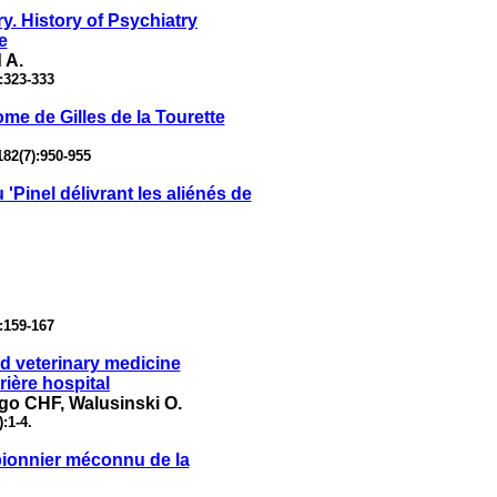
y. History of Psychiatry
e
 A.
:323-333
me de Gilles de la Tourette
82(7):950-955
'Pinel délivrant les aliénés de
:159-167
d veterinary medicine
rière hospital
go CHF, Walusinski O.
:1-4.
pionnier méconnu de la