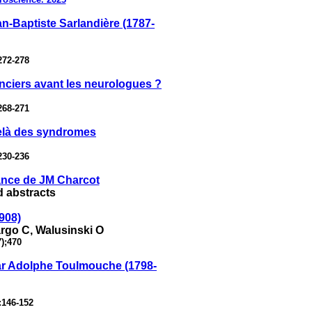
n-Baptiste Sarlandière (1787-
272-278
anciers avant les neurologues ?
268-271
delà des syndromes
230-236
sance de JM Charcot
d abstracts
908)
rgo C, Walusinski O
);470
par Adolphe Toulmouche (1798-
:146-152