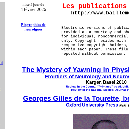
mise à jour du
Les publications
4 février 2026
http://www.baillem
Biographies de
Electronic versions of public
neurolgues
provided as a courtesy and sh
for individual, noncommercial
only. Copyright resides with 
respective copyright holders,
within each paper. These file
reposted without permission.
nt
The Mystery of Yawning in Phys
Frontiers of Neurology and Neuro
Karger, Basel 2010
Review in the Journal "Primates" by Akiehi
e
Review in the National Medical Journal of
Georges Gilles de la Tourette,
Oxford University Press
avail