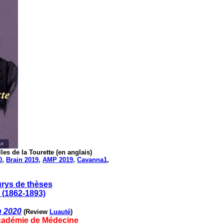
lles de la Tourette (en anglais)
0
,
Brain 2019
,
AMP 2019
,
Cavanna1
,
urys de thèses
s (1862-1893)
n 2020
(Review
Luauté
)
Académie de Médecine