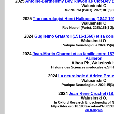
2025
Antoine-Barthélémy Bey, knwon as Clot-Bey (1
Walusinski O
Rev Neurol (Paris). 2025;181(3):
2025
The neurologist Henri Hallopeau (1842-19
Walusinski O
Rev Neurol (Paris). 2025;181(1-2)
2024
Guglielmo Grataroli (1516-1568) et sa co
Walusinski O.
Pratique Neurologique 2024;15(4)
2024
Jean-Martin Charcot et sa famille entre 18
Pailleron
Albou Ph, Walusinski
Histoire des Sciences médocales e.SFH
2024
La neurologie d'Adrien Prous
Walusinski O
Pratique Neurologique 2024;15(3)
2024
Jean-René Cruchet (18
Walusinski O.
In Oxford Research Encyclopedia of N
https://doi.org/10.1093/acrefore/978019
en français