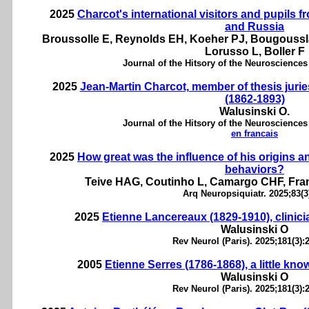
2025
Charcot's international visitors and pupils 
and Russia
Broussolle E, Reynolds EH, Koeher PJ, Bougousslav
Lorusso L, Boller F
Journal of the Hitsory of the Neurosciences
2025
Jean-Martin Charcot, member of thesis jurie
(1862-1893)
Walusinski O.
Journal of the Hitsory of the Neurosciences
en francais
2025
How great was the influence of his origins 
behaviors?
Teive HAG, Coutinho L, Camargo CHF, Fran
Arq Neuropsiquiatr. 2025;83(3
2025
Etienne Lancereaux (1829-1910), clinic
Walusinski O
Rev Neurol (Paris). 2025;181(3):
2005
Etienne Serres (1786-1868), a little kn
Walusinski O
Rev Neurol (Paris). 2025;181(3):