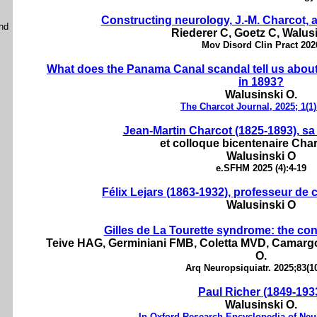
Constructing neurology, J.-M. Charcot, a
and
Riederer C, Goetz C, Walus
Mov Disord Clin Pract 202
What does the Panama Canal scandal tell us about
in 1893?
Walusinski O.
The Charcot Journal, 2025; 1(1)
Jean-Martin Charcot (1825-1893), sa
et colloque bicentenaire Cha
Walusinski O
e.SFHM 2025 (4):4-19
Félix Lejars (1863-1932), professeur de c
Walusinski O
Gilles de La Tourette syndrome: the con
Teive HAG, Germiniani FMB, Coletta MVD, Camargo
O.
Arq Neuropsiquiatr. 2025;83(10
Paul Richer (1849-193
Walusinski O.
In Oxford Research Encyclopedia of Neu