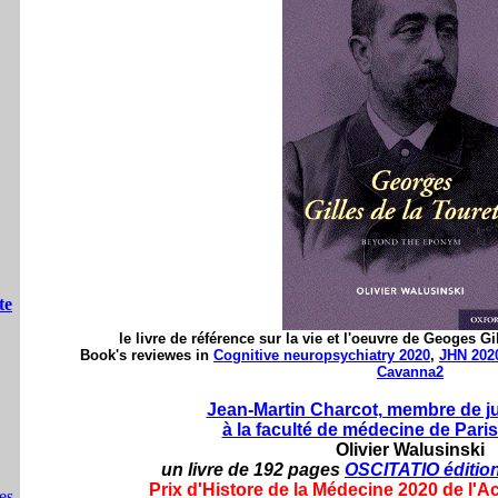
te
le livre de référence sur la vie et l'oeuvre de Geoges Gi
Book's reviewes in
Cognitive neuropsychiatry 2020
,
JHN 202
Cavanna2
Jean-Martin Charcot, membre de j
à la faculté de médecine de Pari
Olivier Walusinski
un livre de 192 pages
OSCITATIO éditio
Prix d'Histore de la Médecine 2020 de l'
es