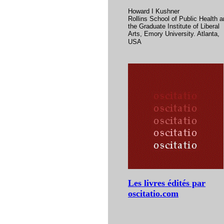
Howard I Kushner
Rollins School of Public Health 
the Graduate Institute of Liberal
Arts, Emory University.
Atlanta,
USA
Les livres édités par
oscitatio.com