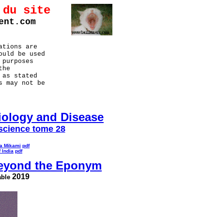
 du site
ent.com
ations are
ould be used
 purposes
the
 as stated
s may not be
iology and Disease
science tome 28
ka Mikami
pdf
 India
pdf
 beyond the Eponym
2019
able