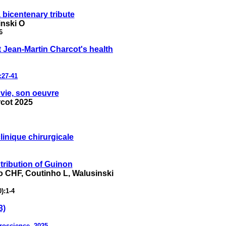
 bicentenary tribute
inski O
6
 Jean-Martin Charcot's health
:27-41
 vie, son oeuvre
rcot 2025
linique chirurgicale
tribution of Guinon
 CHF, Coutinho L, Walusinski
):1-4
3)
roscience. 2025