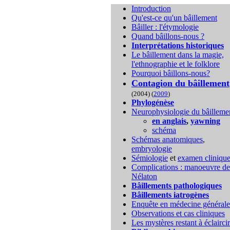
Introduction
Qu'est-ce qu'un bâillement
Bâiller : l'étymologie
Quand bâillons-nous ?
Interprétations historiques
Le bâillement dans la magie,
l'ethnographie et le folklore
Pourquoi bâillons-nous?
Contagion du bâillement
(2004) (
2009
)
Phylogénèse
Neurophysiologie du bâilleme
en anglais
,
yawning
schéma
Schémas anatomiques
,
embryologie
Sémiologie
et
examen cliniqu
Complications :
manoeuvre de
Nélaton
Bâillements pathologiques
Bâillements iatrogènes
Enquête en médecine générale
Observations et cas cliniques
Les mystères restant à éclaircir