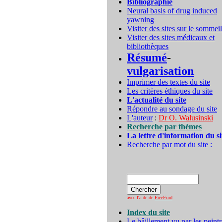
Bibliographie
Neural basis of drug induced
yawning
Visiter des sites sur le sommeil
Visiter des sites médicaux et
bibliothèques
Résumé
-
vulgarisation
Imprimer des textes du site
Les critères éthiques du site
L'actualité du site
Répondre au sondage du site
L'auteur
:
Dr O. Walusinski
Recherche par thèmes
La lettre d'information du si
Recherche par mot du site :
avec l'aide de
FreeFind
Index du site
Le bâillement vu par les peintr