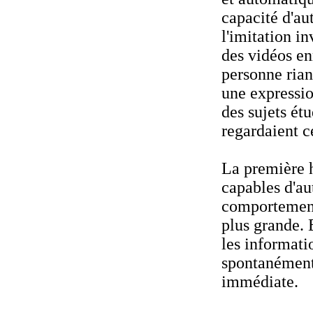
capacité d'a
l'imitation i
des vidéos en
personne rian
une expressi
des sujets étu
regardaient c
La première h
capables d'au
comportement
plus grande. 
les informati
spontanément
immédiate.