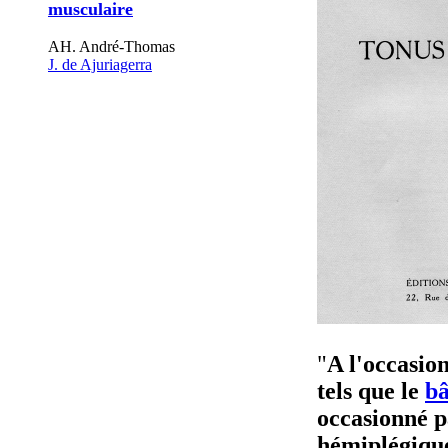
musculaire
AH. André-Thomas
J. de Ajuriagerra
"
A l'occasio
tels que le
bâ
occasionné p
hémiplégique