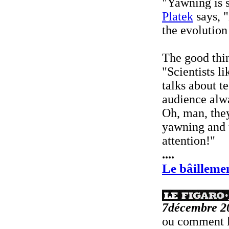
"Yawning is s
Platek
says, 
the evolution 
The good thin
"Scientists l
talks about 
audience alwa
Oh, man, they
yawning and 
attention!"
....
Le bâillemen
7décembre 2
ou comment le