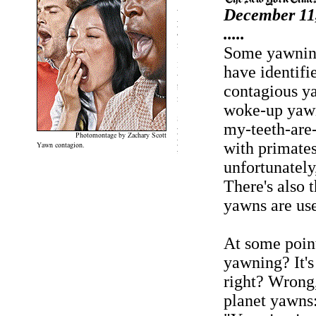
December 11
.....
Some yawning 
have identifi
contagious ya
woke-up yawn.
my-teeth-are-
with primates.
unfortunately
There's also 
yawns are use
At some poin
yawning? It's
right? Wrong,
planet yawns: