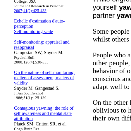
College, USA
yourself
ya
Journal of Research in Personali
2007;41(2):425-433
partner
yaw
Echelle d'estimation d'auto-
perception
Some people a
Self monitoring scale
whilst others 
Self-monitoring: appraisal and
reappraisal
Gangestad SW, Snyder M.
People who a
Psychol Bull
other people,
2000;126(4):530-555
behavior of o
On the nature of self-monitoring:
conscious and
matters of assessment, matters of
validity
adapt well to 
Snyder M, Gangestad S.
J Pers Soc Psychol
1986;51(1):125-139
On the other 
Contagious yawning: the role of
oblivious to
self-awareness and mental state
their own dif
attribution
Platek SM, Critton SR, et al.
Cogn Brain Res