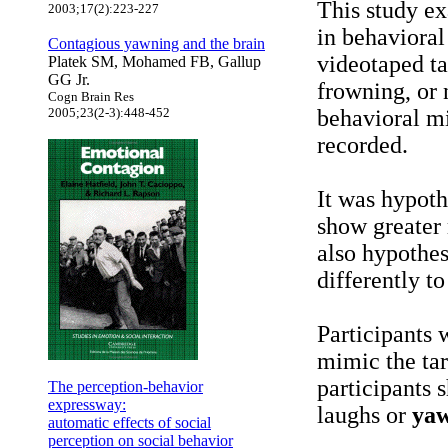
This study ex
2003;17(2):223-227
in behavioral
Contagious yawning and the brain
videotaped t
Platek SM, Mohamed FB, Gallup
GG Jr.
frowning, or n
Cogn Brain Res
2005;23(2-3):448-452
behavioral m
recorded.
It was hypoth
show greater 
also hypothes
differently t
Participants 
mimic the tar
participants 
The perception-behavior
expressway:
laughs or
ya
automatic effects of social
perception on social behavior