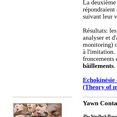
La deuxième h
répondraient
suivant leur 
Résultats: les
analyser et d
monitoring) o
à l'imitation.
froncements d
bâillements
.
Echokinésie 
(Theory of m
Yawn Conta