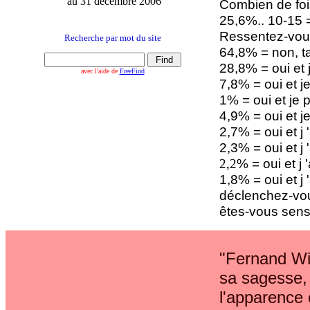
au 31 décembre 2006
Combien de fois
25,6%.. 10-15 
Ressentez-vous
Recherche par mot du site
64,8% = non, t
28,8% = oui et 
avec l'aide de
FreeFind
7,8% = oui et 
1% = oui et je 
4,9% = oui et 
2,7% = oui et j
2,3% = oui et j
% = oui et j 
2,2
1,8% = oui et j 
déclenchez-vou
êtes-vous sensi
"Fernand Wi
sa sagesse, 
l'apparence 