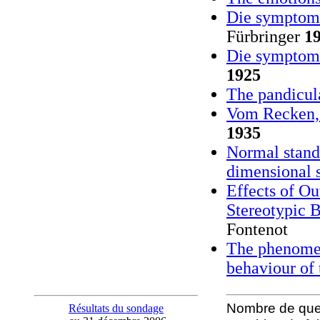
Die symptom
Fürbringer
1
Die symptom
1925
The pandicul
Vom Recken,
1935
Normal standa
dimensional 
Effects of Ou
Stereotypic 
Fontenot
The phenomen
behaviour of 
Nombre de ques
Résultats du sondage