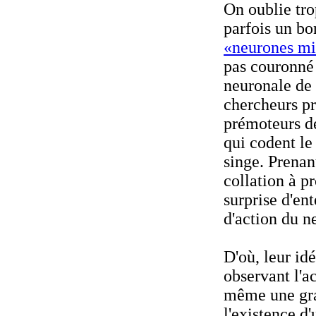
On oublie trop
parfois un bo
«neurones mir
pas couronné
neuronale de «
chercheurs pr
prémoteurs de
qui codent l
singe. Prena
collation à p
surprise d'en
d'action du n
D'où, leur idé
observant l'a
même une grai
l'existence 