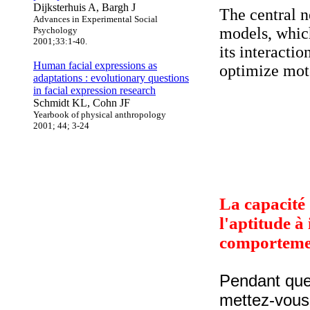
Dijksterhuis A, Bargh J
The central n
Advances in Experimental Social
models, which
Psychology
2001;33:1-40.
its interactio
Human facial expressions as
optimize mot
adaptations : evolutionary questions
in facial expression research
Schmidt KL, Cohn JF
Yearbook of physical anthropology
2001; 44; 3-24
La capacité
l'aptitude à
comporteme
Pendant que
mettez-vou