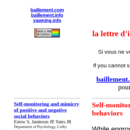
baillement.com
baillement.info
yawning.info
la lettre d
Si vous ne v
If you cannot s
baillement
pour
Self-monitoring and mimicry
Self-monito
of positive and negative
behaviors
social behaviors
Estow S, Jamieson JP, Yates JR
Department of Psychology, Colby
While engros