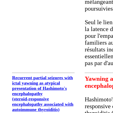
mélangeant 
poursuivies
Seul le lie
la latence 
pour l'empa
familiers a
résultats i
essentielle
pas par d'a
Recurrent partial seizures with
Yawning a
ictal yawning as atypical
encephalo
presentation of Hashimoto's
encephalopathy
Hashimoto's
(steroid-responsive
encephalopathy associated with
responsive
autoimmune thyroiditis)