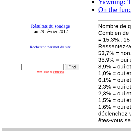
Yawning: T
On the func
Nombre de qu
Résultats du sondage
au 29 février 2012
Combien de f
= 15,3%.. 15
Ressentez-vo
Recherche par mot du site
53,7% = non,
35,9% = oui 
8,9% = oui e
1,0% = oui et
avec l'aide de
FreeFind
6,1% = oui e
2,3% = oui et
2,3% = oui et
1,5% = oui et
1,6% = oui et 
déclenchez-v
êtes-vous se