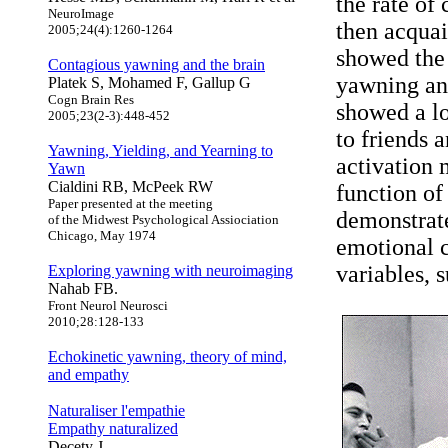
the rate of
NeuroImage
then acquai
2005;24(4):1260-1264
showed the 
Contagious yawning and the brain
yawning an
Platek S, Mohamed F, Gallup G
Cogn Brain Res
showed a lo
2005;23(2-3):448-452
to friends 
Yawning, Yielding, and Yearning to
activation 
Yawn
Cialdini RB, McPeek RW
function of 
Paper presented at the meeting
demonstrate
of the Midwest Psychological Assiociation
Chicago, May 1974
emotional c
variables, 
Exploring yawning with neuroimaging
Nahab FB.
Front Neurol Neurosci
2010;28:128-133
Echokinetic yawning, theory of mind,
and empathy
Naturaliser l'empathie
Empathy naturalized
Decety J