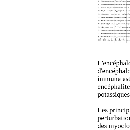
L'encéphal
d'encéphalo
immune est 
encéphalite
potassiques
Les princi
perturbatio
des myoclon