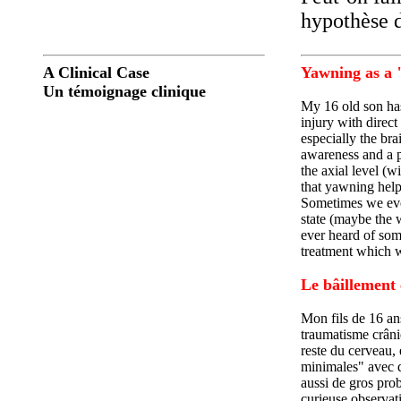
hypothèse d
A Clinical Case
Yawning as a "
Un témoignage clinique
My 16 old son has
injury with direct
especially the bra
awareness and a p
the axial level (w
that yawning help
Sometimes we even
state (maybe the w
ever heard of som
treatment which w
Le bâillement
Mon fils de 16 ans
traumatisme crânie
reste du cerveau, 
minimales" avec d
aussi de gros prob
curieuse observat