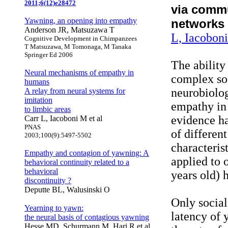
2011;6(12)e28472
via commu
Yawning, an opening into empathy
networks 
Anderson JR, Matsuzawa T
L, Iacoboni
Cognitive Development in Chimpanzees
T Matsuzawa, M Tomonaga, M Tanaka
Springer Ed 2006
The ability
Neural mechanisms of empathy in
complex soc
humans
neurobiolog
A relay from neural systems for
imitation
empathy in
to limbic areas
evidence ha
Carr L, Iacoboni M et al
PNAS
of different
2003;100(9):5497-5502
characteri
Empathy and contagion of yawning: A
applied to 
behavioral continuity related to a
behavioral
years old) 
discontinuity ?
Deputte BL, Walusinski O
Only social
Yearning to yawn:
latency of 
the neural basis of contagious yawning
Hesse MD, Schurmann M, Hari R et al