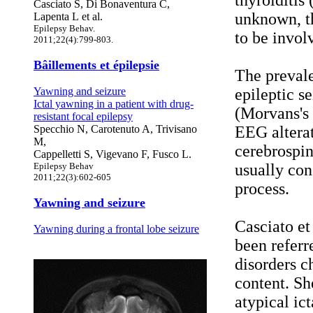
thyroiditis
Casciato S, Di Bonaventura C,
unknown, t
Lapenta L
et al.
Epilepsy Behav.
to be invol
2011;22(4):799-803.
Bâillements et épilepsie
The prevale
Yawning and seizure
epileptic s
Ictal yawning in a patient with drug-
(Morvans's
resistant focal epilepsy
Specchio N, Carotenuto A, Trivisano
EEG alterat
M,
cerebrospin
Cappelletti S, Vigevano F, Fusco L.
Epilepsy Behav
usually con
2011;22(3):602-605
process.
Yawning and seizure
Casciato et
Yawning during a frontal lobe seizure
been referr
disorders c
content. Sh
atypical ic