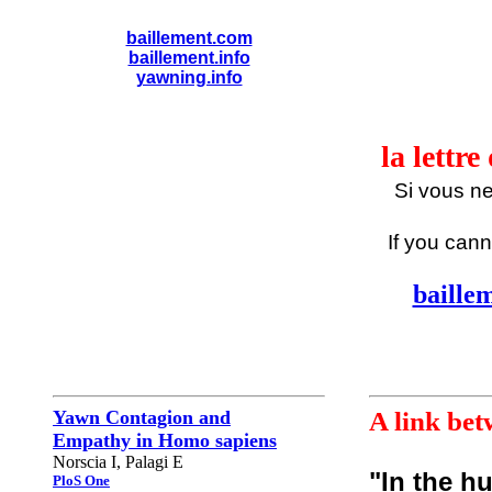
baillement.com
baillement.info
yawning.info
la lettr
Si vous n
If you cann
baille
Yawn Contagion and
A link be
Empathy in Homo sapiens
Norscia I, Palagi E
"In the h
PloS One