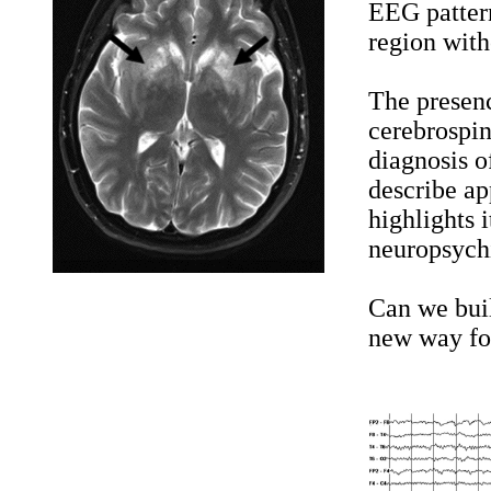
EEG pattern
region with
The presenc
cerebrospin
diagnosis o
describe ap
highlights 
neuropsychi
Can we buil
new way fo