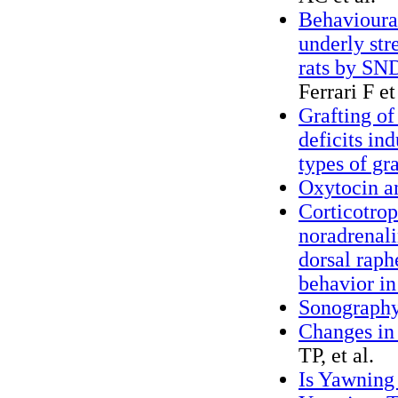
Behavioura
underly str
rats by SND
Ferrari F et
Grafting of
deficits in
types of gra
Oxytocin a
Corticotrop
noradrenali
dorsal raph
behavior in
Sonograph
Changes in 
TP, et al.
Is Yawning