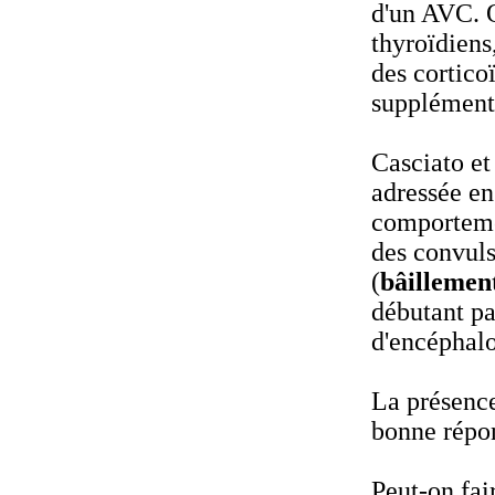
d'un AVC. O
thyroïdiens
des cortico
supplémenta
Casciato et 
adressée en
comportemen
des convuls
(
bâillement
débutant pa
d'encéphalo
La présence
bonne répon
Peut-on fai