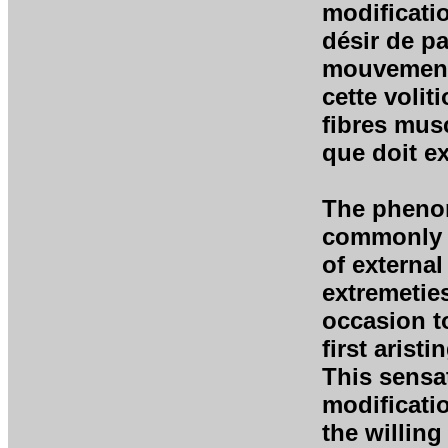
modificatio
désir de pa
mouvement 
cette volit
fibres mus
que doit ex
The pheno
commonly i
of externa
extremeties
occasion t
first arist
This sensat
modificatio
the willing