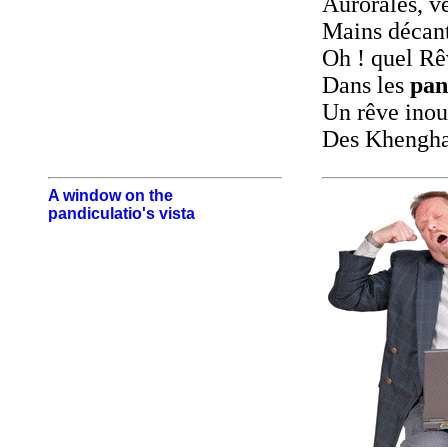
Aurorales, ve
Mains décant
Oh ! quel Rêv
Dans les
pan
Un rêve inou
Des Khenghav
A window on the
pandiculatio's vista