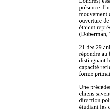
Londres) ess
présence d'h
mouvement de
ouverture de 
étaient repré
(Doberman, Y
21 des 29 an
répondre au 
distinguant l
capacité refl
forme primai
Une précéden
chiens saven
direction poi
étudiant les 