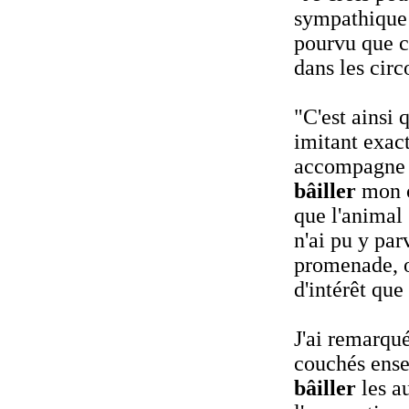
sympathique
pourvu que 
dans les circ
"C'est ainsi 
imitant exac
accompagne
bâiller
mon ch
que l'animal 
n'ai pu y par
promenade, o
d'intérêt que
J'ai remarqué
couchés ense
bâiller
les au