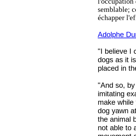
l'occupation 
semblable; c
échapper l'e
Adolphe Dur
"I believe I
dogs as it i
placed in th
"And so, by
imitating e
make while 
dog yawn at 
the animal b
not able to