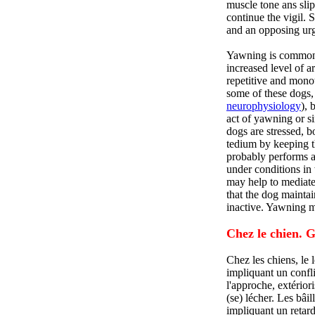
muscle tone ans sli
continue the vigil. 
and an opposing urge
Yawning is common i
increased level of 
repetitive and monot
some of these dogs,
neurophysiology
), 
act of yawning or s
dogs are stressed, b
tedium by keeping t
probably performs a
under conditions in
may help to mediate 
that the dog mainta
inactive. Yawning ma
Chez le chien. Gé
Chez les chiens, le 
impliquant un confli
l'approche, extério
(se) lécher. Les bâi
impliquant un retard