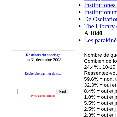
Institutione
Institutionu
De Oscitatio
The Library 
A
1840
Les parakiné
Nombre de que
Résultats du sondage
au 31 décembre 2008
Combien de foi
24,4%.. 10-15 
Ressentez-vou
Recherche par mot du site
59,6% = non, 
32,3% = oui et
8,4% = oui et 
1,0% = oui et 
avec l'aide de
FreeFind
5,5% = oui et 
2,5% = oui et j
2,3% = oui et 