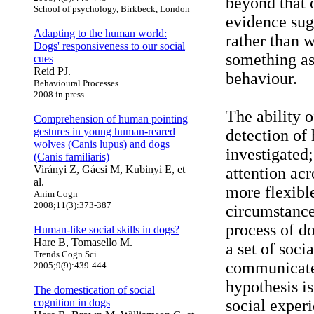
beyond that 
School of psychology, Birkbeck, London
evidence sug
Adapting to the human world:
rather than 
Dogs' responsiveness to our social
something as
cues
Reid PJ.
behaviour.
Behavioural Processes
2008 in press
The ability o
Comprehension of human pointing
gestures in young human-reared
detection of
wolves (Canis lupus) and dogs
investigated
(Canis familiaris)
Virányi Z, Gácsi M, Kubinyi E, et
attention acr
al.
more flexibl
Anim Cogn
2008;11(3):373-387
circumstance
process of d
Human-like social skills in dogs?
Hare B, Tomasello M.
a set of soci
Trends Cogn Sci
communicate
2005;9(9):439-444
hypothesis is 
The domestication of social
cognition in dogs
social experi