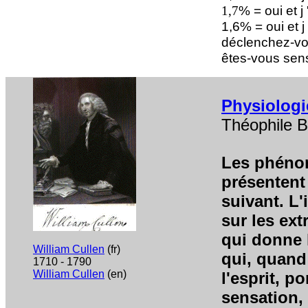
% = oui et j
1,7
1,6% = oui et j
déclenchez-vou
êtes-vous sens
Physiologi
Théophile B
Les phéno
présenten
suivant. L
sur les ext
qui donne l
William Cullen
(fr)
qui, quand
1710 - 1790
William Cullen
(en)
l'esprit, p
sensation, 