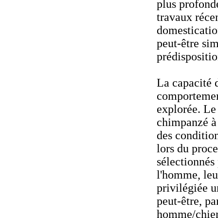
plus profond
travaux récen
domesticatio
peut-être si
prédispositio
La capacité 
comportement
explorée. Le
chimpanzé à 
des conditio
lors du proce
sélectionnés 
l'homme, le
privilégiée u
peut-être, p
homme/chien