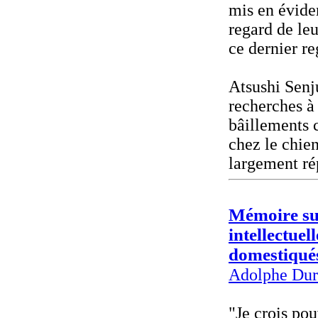
mis en évide
regard de le
ce dernier re
Atsushi Senj
recherches à
bâillements 
chez le chien
largement r
Mémoire sur
intellectuell
domestiqué
Adolphe Dur
"Je crois pou