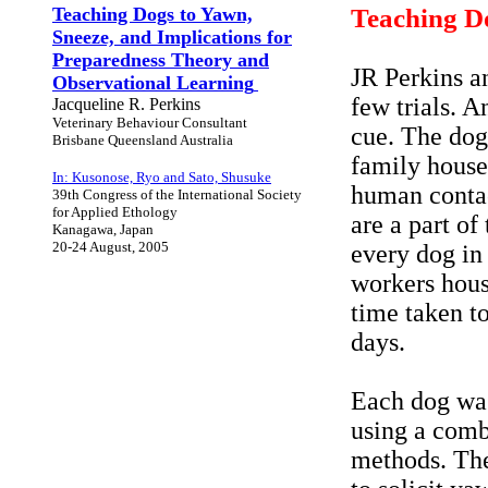
Teaching Dogs to Yawn,
Teaching D
Sneeze, and Implications for
Preparedness Theory and
JR Perkins a
Observational Learning
few trials. 
Jacqueline R. Perkins
Veterinary Behaviour Consultant
cue. The dog
Brisbane Queensland Australia
family house
In: Kusonose, Ryo and Sato, Shusuke
human contac
39th Congress of the International Society
for Applied Ethology
are a part of
Kanagawa, Japan
20-24 August, 2005
every dog in 
workers hous
time taken t
days.
Each dog wa
using a combi
methods. Th