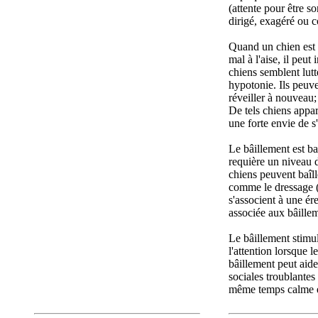
(attente pour être 
dirigé, exagéré ou c
Quand un chien est m
mal à l'aise, il peu
chiens semblent lutt
hypotonie. Ils peuv
réveiller à nouveau;
De tels chiens appar
une forte envie de s
Le bâillement est ban
requière un niveau d
chiens peuvent baîlle
comme le dressage (s
s'associent à une ére
associée aux bâille
Le bâillement stimu
l'attention lorsque 
bâillement peut aid
sociales troublantes
même temps calme e