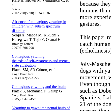
Hare B, Brown M, Williamson C, et
because they
al.
Science
humans than 
2002;298(5598):1634-1636
more experie
Absence of contagious yawning in
gestures.
chiildren with autism spectrum
disorder
Senju A, Maeda M, Kikuchi Y,
This paper r
Hasegawa T, Tojo Y, Osanai H
catch human 
Biology Letters
2007;3:706-708
(echokinesis)
Contagious yawning:
the role of self-awareness and mental
Joly-Mascher
state attribution
dogs with ya
Platek SM, SR Critton, et al
Cogn Brain Res
movement, wh
2003;17(2):223-227
Even though 
Contagious yawning and the brain
such as Dobe
Platek S, Mohamed F, Gallup G
Cogn Brain Res
Spaniels, La
2005;23:448-452
21 of the do
Yearning to yawn: the neural basis of
possess the 