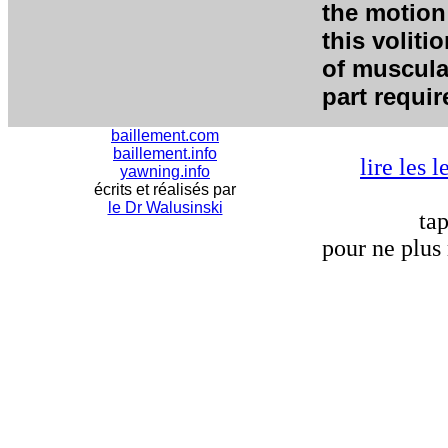
the motion 
this voliti
of muscula
part requi
baillement.com
baillement.info
lire les 
yawning.info
écrits et réalisés par
le Dr Walusinski
ta
pour ne plus 