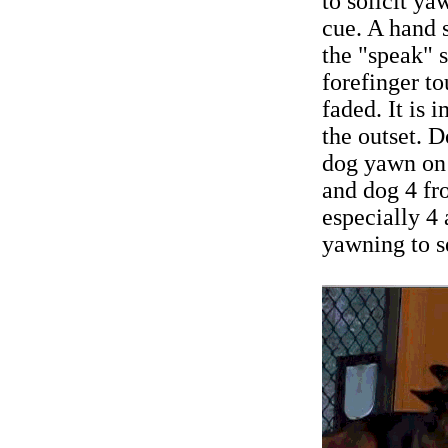
to solicit y
cue. A hand 
the "speak" 
forefinger t
faded. It is 
the outset. 
dog yawn on 
and dog 4 fr
especially 4
yawning to s