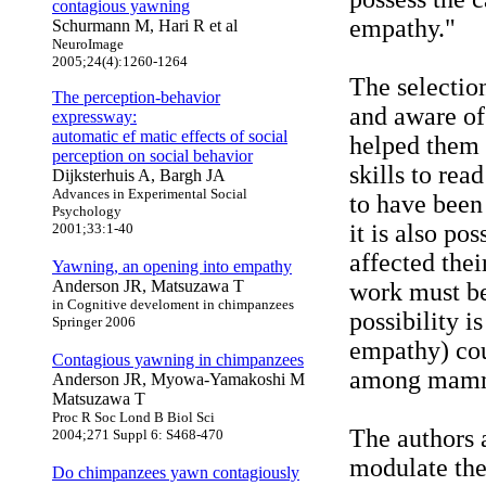
contagious yawning
empathy."
Schurmann M, Hari R et al
NeuroImage
2005;24(4):1260-1264
The selectio
The perception-behavior
and aware of
expressway:
automatic ef matic effects of social
helped them 
perception on social behavior
skills to re
Dijksterhuis A, Bargh JA
Advances in Experimental Social
to have been
Psychology
it is also po
2001;33:1-40
affected the
Yawning, an opening into empathy
Anderson JR, Matsuzawa T
work must be
in Cognitive develoment in chimpanzees
possibility i
Springer 2006
empathy) cou
Contagious yawning in chimpanzees
among mamm
Anderson JR, Myowa-Yamakoshi M
Matsuzawa T
Proc R Soc Lond B Biol Sci
The authors 
2004;271 Suppl 6: S468-470
modulate the
Do chimpanzees yawn contagiously