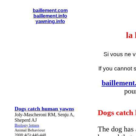
baillement.com
baillement.info
yawning.info
la
Si vous ne 
If you cannot 
baillement
pou
Dogs catch human yawns
Dogs catch
Joly-Mascheroni RM, Senju A,
Sheperd AJ
Biology letters
The dog has 
Animal Behaviour
2008;4(5):446-448