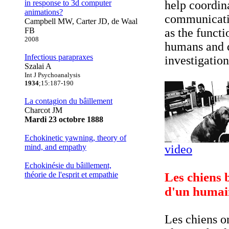
in response to 3d computer
help coordin
animations?
communicati
Campbell MW, Carter JD, de Waal
FB
as the funct
2008
humans and d
Infectious parapraxes
investigation
Szalai A
Int J Psychoanalysis
1934
;15:187-190
La contagion du bâillement
Charcot JM
Mardi 23 octobre 1888
Echokinetic yawning, theory of
mind, and empathy
video
Echokinésie du bâillement,
théorie de l'esprit et empathie
Les chiens b
d'un humain
Les chiens o