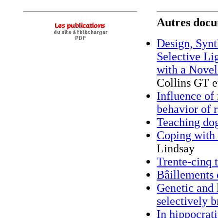
Autres docum
Design, Synt
Selective Li
with a Novel
Collins GT e
Influence of
behavior of r
Teaching do
Coping with 
Lindsay
Trente-cinq t
Bâillements 
Genetic and 
selectively b
In hippocrat