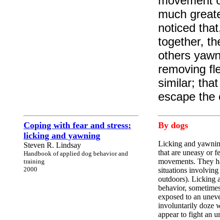
movement or
much greater
noticed tha
together, t
others yawn
removing fle
similar; th
escape the 
Coping with fear and stress:
By dogs
licking and yawning
Licking and yawning
Steven R. Lindsay
that are uneasy or f
Handbook of applied dog behavior and
movements. They hav
training
2000
situations involving 
outdoors). Licking 
behavior, sometimes 
exposed to an uneven
involuntarily doze 
appear to fight an ur