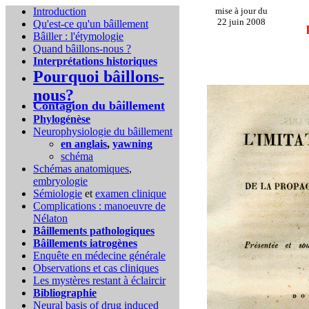
Introduction
mise à jour du
22 juin 2008
Qu'est-ce qu'un bâillement
Bâiller : l'étymologie
Quand bâillons-nous ?
Interprétations historiques
Pourquoi bâillons-
nous?
Contagion du bâillement
Phylogénèse
Neurophysiologie du bâillement
en anglais
,
yawning
schéma
Schémas anatomiques
,
embryologie
Sémiologie
et
examen clinique
Complications :
manoeuvre de
Nélaton
Bâillements pathologiques
Bâillements iatrogènes
Enquête en médecine générale
Observations et cas cliniques
Les mystères restant à éclaircir
Bibliographie
Neural basis of drug induced