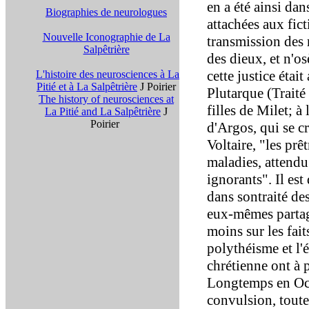
en a été ainsi dan
Biographies de neurologues
attachées aux fic
Nouvelle Iconographie de La
transmission des 
Salpêtrière
des dieux, et n'o
cette justice étai
L'histoire des neurosciences à La
Pitié et à La Salpêtrière
J Poirier
Plutarque (Traité
The history of neurosciences at
filles de Milet; 
La Pitié and La Salpêtrière
J
Poirier
d'Argos, qui se c
Voltaire, "les prê
maladies, attendu
ignorants". Il est
dans sontraité de
eux-mêmes partage
moins sur les fait
polythéisme et l'
chrétienne ont à 
Longtemps en Occi
convulsion, toute