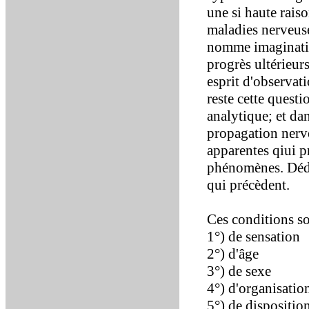
une si haute rais
maladies nerveuse
nomme imagination
progrès ultérieur
esprit d'observati
reste cette questi
analytique; et d
propagation nerve
apparentes qiui p
phénomènes. Dédui
qui précèdent.
Ces conditions s
1°) de sensation
2°) d'âge
3°) de sexe
4°) d'organisatio
5°) de dispositio