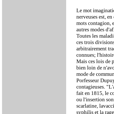
Le mot imaginatio
nerveuses est, en 
mots contagion, e
autres modes d'af
Toutes les maladi
ces trois divisio
arbitrairement tr
connues; l'histoi
Mais ces lois de 
bien loin de n'av
mode de communic
Porfesseur Dupuyt
contagieuses. "L'a
fait en 1815, le c
ou l'insertion so
scarlatine, lavacci
syphilis et la ra