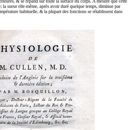
férieures, & se répand sur toute la surface du corps. A mesure que cette
e; la sueur elle-même, après avoir duré quelque temps, diminue par
empérature habituelle, & la plupart des fonctions se rétablissent dans