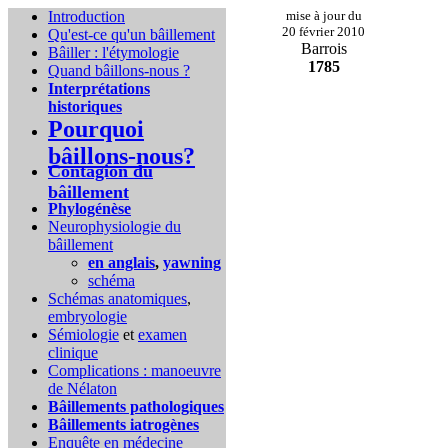
Introduction
mise à jour du
20 février 2010
Qu'est-ce qu'un bâillement
Barrois
Bâiller : l'étymologie
1785
Quand bâillons-nous ?
Interprétations
historiques
Pourquoi
bâillons-nous?
Contagion du
bâillement
Phylogénèse
Neurophysiologie du
bâillement
en anglais
,
yawning
schéma
Schémas anatomiques
,
embryologie
Sémiologie
et
examen
clinique
Complications :
manoeuvre
de Nélaton
Bâillements pathologiques
Bâillements iatrogènes
Enquête en médecine