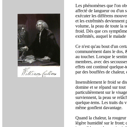
Les phénomènes que l'on obse
affecté de langueur ou d'un s
exécuter les différens mouv
et les extrêmités deviennent p
volume, la peau de toute la su
froid. Dès que ces symptômes
extrêmités, auquel le malade 
Ce n'est qu'au bout d'un cer
communément dans le dos, & 
au toucher. Lorsque le sentim
membres, avec des secousses 
effets ont continué quelque-
par des bouffées de chaleur,
Insensiblement le froid se dis
domine et se répand sur tout l
particulièrement sur le visag
surviennent, la peau se relâc
quelque-tems. Les traits du v
même gonflent davantage.
Quand la chaleur, la rougeur
légère humidité sur le front;