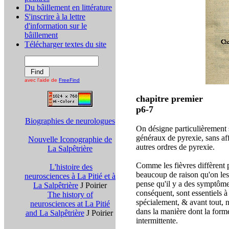
Du bâillement en littérature
S'inscrire à la lettre
d'information sur le
bâillement
Télécharger textes du site
avec l'aide de
FreeFind
chapitre premier
p6-7
Biographies de neurologues
On désigne particulièrement
généraux de pyrexie, sans affe
Nouvelle Iconographie de
autres ordres de pyrexie.
La Salpêtrière
Comme les fièvres diffèrent 
L'histoire des
beaucoup de raison qu'on les 
neurosciences à La Pitié et à
pense qu'il y a des symptôme
La Salpêtrière
J Poirier
conséquent, sont essentiels 
The history of
spécialement, & avant tout, 
neurosciences at La Pitié
dans la manière dont la form
and La Salpêtrière
J Poirier
intermittente.