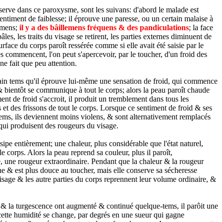
rve dans ce paroxysme, sont les suivans: d'abord le malade est
entiment de faiblesse; il éprouve une paresse, ou un certain malaise à
emens;
il y a des bâillemens fréquens & des pandiculations
; la face
âles, les traits du visage se retirent, les parties externes diminuent de
rface du corps paroît ressérée comme si elle avait été saisie par le
 commencent, l'on peut s'apercevoir, par le toucher, d'un froid des
ne fait que peu attention.
tain tems qu'il éprouve lui-même une sensation de froid, qui commence
bientôt se communique à tout le corps; alors la peau paroît chaude
ent de froid s'accroit, il produit un tremblement dans tous les
et des frissons de tout le corps. Lorsque ce sentiment de froid & ses
tems, ils deviennent moins violens, & sont alternativement remplacés
 qui produisent des rougeurs du visage.
sipe entièrement; une chaleur, plus considérable que l'état naturel,
e corps. Alors la peau reprend sa couleur, plus il paroît,
e, une rougeur extraordinaire. Pendant que la chaleur & la rougeur
he & est plus douce au toucher, mais elle conserve sa sécheresse
isage & les autre parties du corps reprennent leur volume ordinaire, &
 & la turgescence ont augmenté & continué quelque-tems, il parôit une
 cette humidité se change, par degrés en une sueur qui gagne