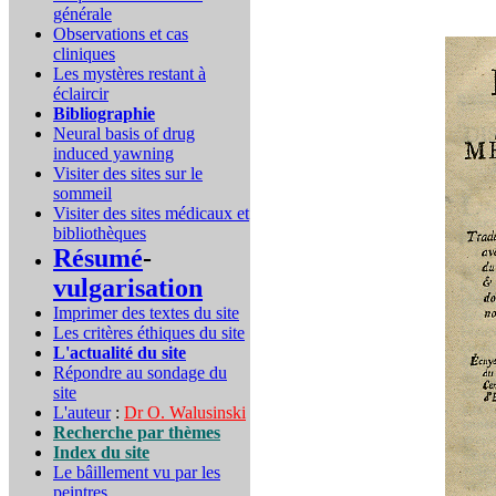
générale
Observations et cas
cliniques
Les mystères restant à
éclaircir
Bibliographie
Neural basis of drug
induced yawning
Visiter des sites sur le
sommeil
Visiter des sites médicaux et
bibliothèques
Résumé
-
vulgarisation
Imprimer des textes du site
Les critères éthiques du site
L'actualité du site
Répondre au sondage du
site
L'auteur
:
Dr O. Walusinski
Recherche par thèmes
Index du site
Le bâillement vu par les
peintres