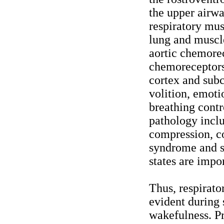
the upper airw
respiratory mus
lung and muscl
aortic chemorec
chemoreceptors
cortex and subc
volition, emoti
breathing contr
pathology incl
compression, co
syndrome and s
states are impo
Thus, respirato
evident during 
wakefulness. Pr