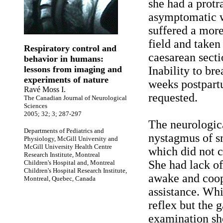
she had a protr
asymptomatic w
suffered a more
field and taken
Respiratory control and
caesarean secti
behavior in humans:
lessons from imaging and
Inability to br
experiments of nature
weeks postpart
Ravé Moss I.
requested.
The Canadian Journal of Neurological
Sciences
2005; 32; 3; 287-297
The neurologic
Departments of Pediatrics and
nystagmus of s
Physiology, McGill University and
McGill University Health Centre
which did not 
Research Institute, Montreal
She had lack of
Children's Hospital and, Montreal
Children's Hospital Research Institute,
awake and coope
Montreal, Quebec, Canada
assistance. Wh
reflex but the 
examination s