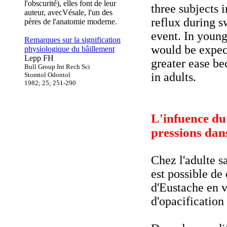
l'obscurité), elles font de leur
three subjects 
auteur, avecVésale, l'un des
reflux during 
pères de l'anatomie moderne.
event. In young
Remarques sur la signification
would be expec
physiologique du bâillement
Lepp FH
greater ease be
Bull Group Int Rech Sci
in adults.
Stomtol Odontol
1982; 25; 251-290
L'infuence du 
pressions dan
Chez l'adulte s
est possible de
d'Eustache en v
d'opacification