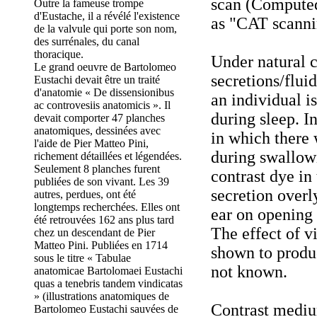
scan (Compute
Outre la fameuse trompe
d'Eustache, il a révélé l'existence
as "CAT scanni
de la valvule qui porte son nom,
des surrénales, du canal
thoracique.
Under natural 
Le grand oeuvre de Bartolomeo
secretions/flui
Eustachi devait être un traité
d'anatomie « De dissensionibus
an individual is
ac controvesiis anatomicis ». Il
during sleep. In
devait comporter 47 planches
anatomiques, dessinées avec
in which there 
l'aide de Pier Matteo Pini,
during swallo
richement détaillées et légendées.
Seulement 8 planches furent
contrast dye in
publiées de son vivant. Les 39
secretion overl
autres, perdues, ont été
longtemps recherchées. Elles ont
ear on opening 
été retrouvées 162 ans plus tard
The effect of v
chez un descendant de Pier
Matteo Pini. Publiées en 1714
shown to produ
sous le titre « Tabulae
not known.
anatomicae Bartolomaei Eustachi
quas a tenebris tandem vindicatas
» (illustrations anatomiques de
Contrast medium
Bartolomeo Eustachi sauvées de