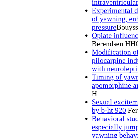
intraventricula
Experimental d
of yawning, enh
pressure
Bouyss
Opiate influenc
Berendsen HHG
Modification o
pilocarpine in
with neurolepti
Timing of yawn
apomorphine an
H
Sexual excitem
by b-ht 920
Fer
Behavioral stu
especially jump
yawning behav