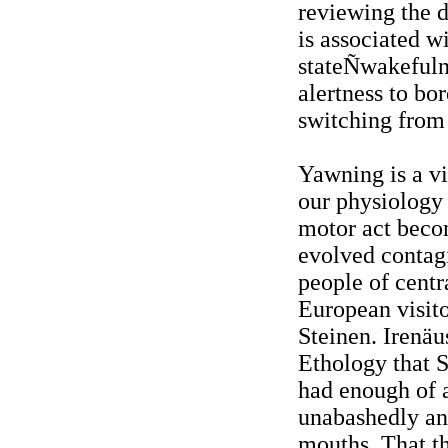
reviewing the d
is associated w
stateÑwakefulne
alertness to bo
switching from 
Yawning is a vi
our physiology a
motor act becom
evolved contag
people of centra
European visito
Steinen. Irenäu
Ethology that S
had enough of a
unabashedly and
mouths. That th