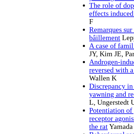
The role of dop
effects induced
F
Remarques sur l
bâillement
Lep
A case of fami
JY, Kim JE, Pa
Androgen-induc
reversed with a
Wallen K
Discrepancy in
yawning and re
L, Ungerstedt 
Potentiation o
receptor agoni
the rat
Yamada