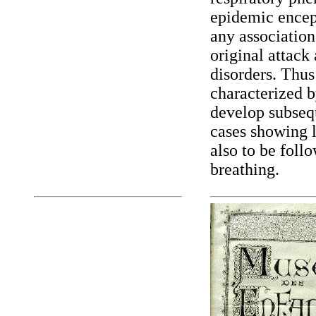
epidemic enceph
any associatio
original attack
disorders. Thus
characterized b
develop subsequ
cases showing 
also to be foll
breathing.