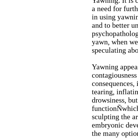
Yawning. It is 
a need for furt
in using yawnin
and to better u
psychopathologi
yawn, when we d
speculating abo
Yawning appeare
contagiousness
consequences, i
tearing, inflati
drowsiness, but
functionÑwhich
sculpting the a
embryonic deve
the many optio