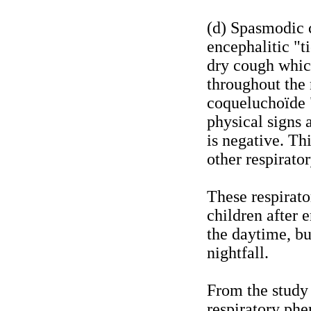
(d) Spasmodic c
encephalitic "ti
dry cough which
throughout the 
coqueluchoïde 
physical signs 
is negative. T
other respirator
These respirato
children after 
the daytime, b
nightfall.
From the study 
respiratory phe