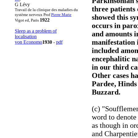
Parkinsonian s
G Lévy
three patients
Travail de la clinique des maladies du
système nerveux Prof
Pierre Marie
showed this s
1922
Vigot ed, Paris
occurs in paro
Sleep as a problem of
and amounts in
localisation
manifestation
von Economo
1930
-
pdf
included among
encephalitic n
in our third ca
Other cases ha
Pardee, Hinds
Buzzard.
(c) "Soufflemen
word to denote 
as though in or
and Charpentier