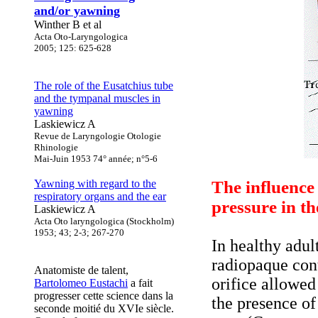
and/or yawning
Winther B et al
Acta Oto-Laryngologica
2005; 125: 625-628
The role of the Eusatchius tube
and the tympanal muscles in
yawning
Laskiewicz A
Revue de Laryngologie Otologie
Rhinologie
Mai-Juin 1953 74° année; n°5-6
Yawning with regard to the
The influence 
respiratory organs and the ear
pressure in t
Laskiewicz A
Acta Oto laryngologica (Stockholm)
1953; 43; 2-3; 267-270
In healthy adu
radiopaque con
Anatomiste de talent,
orifice allowed
Bartolomeo Eustachi
a fait
progresser cette science dans la
the presence of
seconde moitié du XVIe siècle.