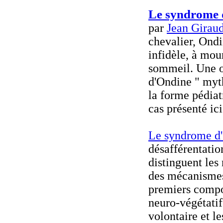
Le syndrome 
par
Jean Girau
chevalier, Ondin
infidèle, à mou
sommeil. Une o
d'Ondine " myt
la forme pédiat
cas présenté ic
Le syndrome d
désafférentatio
distinguent les
des mécanismes
premiers compor
neuro-végétatif
volontaire et l