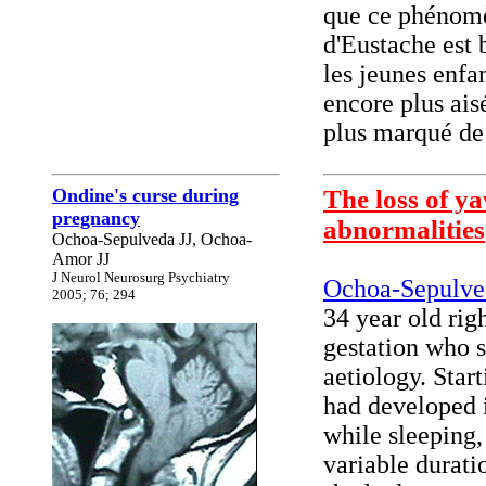
que ce phénomè
d'Eustache est 
les jeunes enfa
encore plus ais
plus marqué de 
Ondine's curse during
The loss of y
pregnancy
abnormalities
Ochoa-Sepulveda JJ, Ochoa-
Amor JJ
J Neurol Neurosurg Psychiatry
Ochoa-Sepulve
2005; 76; 294
34 year old ri
gestation who 
aetiology. Star
had developed i
while sleeping,
variable durat