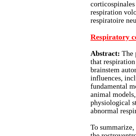
corticospinales
respiration vol
respiratoire ne
Respiratory c
Abstract:
The p
that respiratio
brainstem auto
influences, in
fundamental me
animal models, 
physiological s
abnormal respir
To summarize, c
the rostroventr