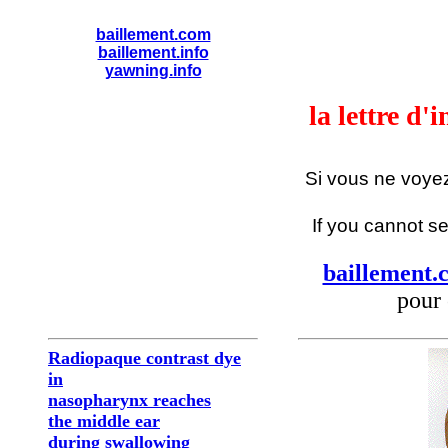
baillement.com
baillement.info
yawning.info
la lettre d'
Si vous ne voye
If you cannot se
baillement.
pour 
Radiopaque contrast dye
in
nasopharynx reaches
the middle ear
during swallowing