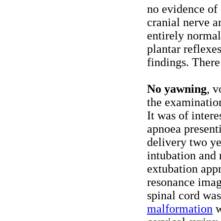
no evidence of 
cranial nerve 
entirely norma
plantar reflexe
findings. There
No yawning
, 
the examination
It was of intere
apnoea presenti
delivery two ye
intubation and 
extubation appr
resonance imagi
spinal cord was
malformation
w