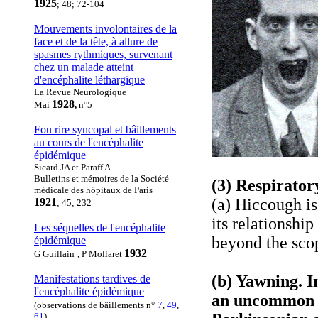
1925
; 48; 72-104
Mouvements involontaires de la
face et de la tête, à allure de
spasmes rythmiques, survenant
chez un malade atteint
d'encéphalite léthargique
La Revue Neurologique
1928
Mai
,
n°5
Fou rire syncopal et bâillements
au cours de l'encéphalite
épidémique
Sicard JA et Paraff A
Bulletins et mémoires de la Société
(3) Respirator
médicale des hôpitaux de Paris
(a) Hiccough i
1921
; 45; 232
its relationshi
Les séquelles de l'encéphalite
beyond the scop
épidémique
1932
G Guillain
, P Mollaret
(b) Yawning. I
Manifestations tardives de
l'encéphalite épidémique
an uncommon fe
(observations de bâillements n°
7
,
49
,
61
)