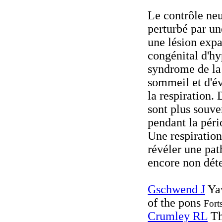
Le contrôle neu
perturbé par un
une lésion exp
congénital d'hy
syndrome de la 
sommeil et d'év
la respiration.
sont plus souv
pendant la péri
Une respiratio
révéler une pat
encore non déte
Gschwend J
Yaw
of the pons
Fort
Crumley RL
Th