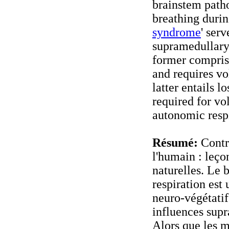
brainstem path
breathing durin
syndrome
' ser
supramedullary
former comprise
and requires vo
latter entails l
required for vo
autonomic respi
Résumé:
Contr
l'humain : leço
naturelles. Le 
respiration est
neuro-végétatif
influences supr
Alors que les 