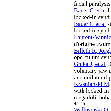
facial paralysi
Bauer G et al
I
locked-in syn
Bauer G et al
st
locked-in syn
Laurent-Vannie
d'origine trau
Billeth R, Jor
operculum syn
Ghika J, et al
Di
voluntary jaw 
and unilateral 
Krasnianski M, 
with locked-in
megadolichobasi
44-46
Wallusinski O,