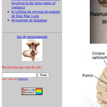
involved in the three states of
vigilance
le schéma du cerveau tri-unitaire
de Paul Mac Lean
étymologie de thalamus
site de neuranatomie
Recherche par mot du site :
avec l'aide de
FreeFind