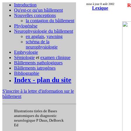
Introduction
mise à jour 8 août 2002
R
Lexique
Qu'est-ce qu'un bâillement
Nouvelles conceptions
la contagion du bâillement
Phylogénèse
Neurophysiologie du bâillement
en anglais
,
yawning
schéma de la
neurophysiologie
Embryologie
Sémiologie
et
examen clinique
Bâillements pathologiques
Bâillements iatrogènes
Bibliographie
Index - plan du site
S'inscrire à la lettre d'information sur le
bâillement
Illustrations tirées de Bases
anatomiques du diagnostic
neurologique P Duus, DeBoeck
Ed