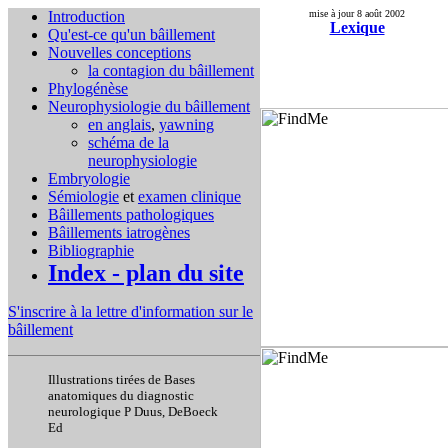
Introduction
mise à jour 8 août 2002
Lexique
Qu'est-ce qu'un bâillement
Nouvelles conceptions
la contagion du bâillement
Phylogénèse
Neurophysiologie du bâillement
en anglais
,
yawning
schéma de la
neurophysiologie
Embryologie
Sémiologie
et
examen clinique
Bâillements pathologiques
Bâillements iatrogènes
Bibliographie
Index - plan du site
S'inscrire à la lettre d'information sur le
bâillement
Illustrations tirées de Bases
anatomiques du diagnostic
neurologique P Duus, DeBoeck
Ed