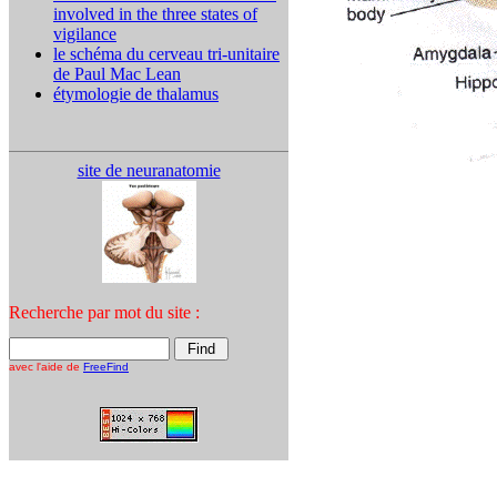
involved in the three states of
vigilance
le schéma du cerveau tri-unitaire
de Paul Mac Lean
étymologie de thalamus
site de neuranatomie
Recherche par mot du site :
avec l'aide de
FreeFind