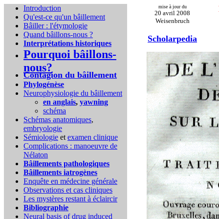
Introduction
mise à jour du
20 avril 2008
Qu'est-ce qu'un bâillement
Weisenbruch
Bâiller : l'étymologie
Quand bâillons-nous ?
Scholarpedia
Interprétations historiques
Pourquoi bâillons-
nous?
Contagion du bâillement
Phylogénèse
Neurophysiologie du bâillement
en anglais
,
yawning
schéma
Schémas anatomiques
,
embryologie
Sémiologie
et
examen clinique
Complications :
manoeuvre de
Nélaton
Bâillements pathologiques
Bâillements iatrogènes
Enquête en médecine générale
Observations et cas cliniques
Les mystères restant à éclaircir
Bibliographie
Neural basis of drug induced