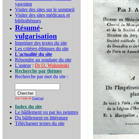
yawning
Visiter des sites sur le sommeil
Visiter des sites médicaux et
bibliothèques
Résumé
-
vulgarisation
Imprimer des textes du site
Les critères éthiques du site
L'actualité du site
Répondre au sondage du site
L'auteur
:
Dr O. Walusinski
Recherche par thèmes
Recherche par mot du site :
avec l'aide de
FreeFind
Index du site
Le bâillement vu par les peintres
Du bâillement en littérature
Télécharger textes du site