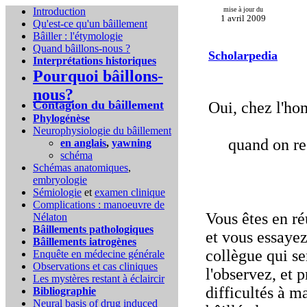
Introduction
mise à jour du
1 avril 2009
Qu'est-ce qu'un bâillement
Bâiller : l'étymologie
Quand bâillons-nous ?
Scholarpedia
Interprétations historiques
Pourquoi bâillons-
nous?
Contagion du bâillement
Oui, chez l'ho
Phylogénèse
Neurophysiologie du bâillement
quand on re
en anglais
,
yawning
schéma
Schémas anatomiques
,
embryologie
Sémiologie
et
examen clinique
Complications :
manoeuvre de
Vous êtes en ré
Nélaton
Bâillements pathologiques
et vous essayez
Bâillements iatrogènes
collègue qui se
Enquête en médecine générale
Observations et cas cliniques
l'observez, et
Les mystères restant à éclaircir
difficultés à 
Bibliographie
Neural basis of drug induced