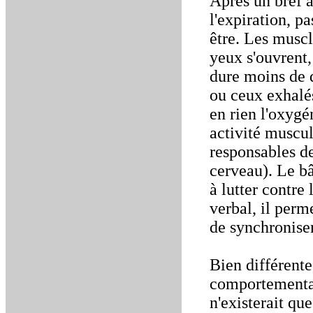
Après un bref a
l'expiration, p
être. Les muscl
yeux s'ouvrent,
dure moins de 
ou ceux exhalé
en rien l'oxygé
activité muscul
responsables de
cerveau). Le bâ
à lutter contre
verbal, il perm
de synchroniser
Bien différente
comportemental
n'existerait qu