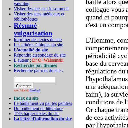
bâillé alors qu
yawning
collègue vous a
Visiter des sites sur le sommeil
Visiter des sites médicaux et
quand et pourq
bibliothèques
c'est un compo
Résumé
-
vulgarisation
L'Homme, comme
Imprimer des textes du site
Les critères éthiques du site
comportements e
L'actualité du site
périodicité cycl
Répondre au sondage du site
L'auteur
:
Dr O. Walusinski
base du cerveau
Recherche par thèmes
régulations du 
Recherche par mot du site :
l'hypothalamus,
une adéquation 
avec l'aide de
FreeFind
faim), la survi
Index du site
conditions de 
Le bâillement vu par les peintres
Du bâillement en littérature
Or chaque trans
Télécharger textes du site
de ces activité
La lettre d'information du site
par l'hypothala