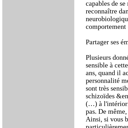
capables de se r
reconnaître da
neurobiologiqu
comportement d
Partager ses é
Plusieurs donné
sensible à cett
ans, quand il a
personnalité m
sont très sensib
schizoïdes &en
(…) à l'intério
pas. De même, l
Ainsi, si vous b
particulièremen