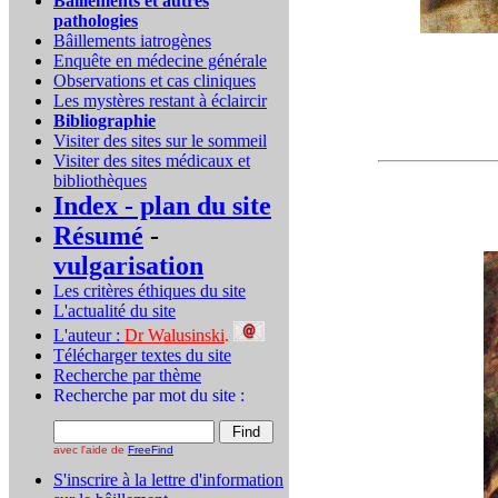
Bâillements et autres
pathologies
Bâillements iatrogènes
Enquête en médecine générale
Observations et cas cliniques
Les mystères restant à éclaircir
Bibliographie
Visiter des sites sur le sommeil
Visiter des sites médicaux et
bibliothèques
Index - plan du site
Résumé
-
vulgarisation
Les critères éthiques du site
L'actualité du site
L'auteur :
Dr Walusinski
.
Télécharger textes du site
Recherche par thème
Recherche par mot du site :
avec l'aide de
FreeFind
S'inscrire à la lettre d'information