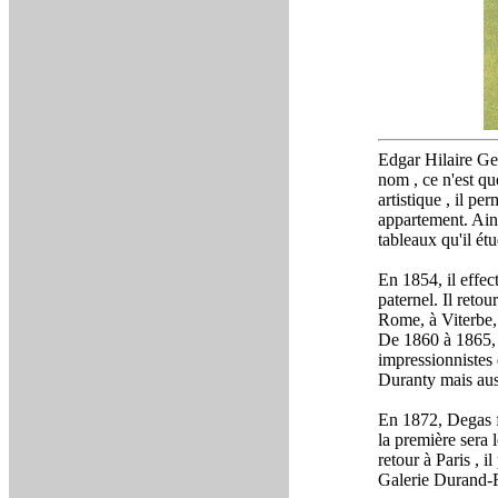
Edgar Hilaire Ger
nom , ce n'est qu
artistique , il pe
appartement. Ain
tableaux qu'il ét
En 1854, il effec
paternel. Il reto
Rome, à Viterbe, 
De 1860 à 1865, i
impressionnistes 
Duranty mais aus
En 1872, Degas fr
la première sera 
retour à Paris , i
Galerie Durand-