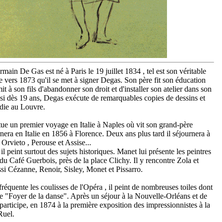
main De Gas est né à Paris le 19 juillet 1834 , tel est son véritable
e vers 1873 qu'il se met à signer Degas. Son père fit son éducation
rmit à son fils d'abandonner son droit et d'installer son atelier dans son
si dès 19 ans, Degas exécute de remarquables copies de dessins et
udie au Louvre.
tue un premier voyage en Italie à Naples où vit son grand-père
urnera en Italie en 1856 à Florence. Deux ans plus tard il séjournera à
Orvieto , Perouse et Assise...
l peint surtout des sujets historiques. Manet lui présente les peintres
du Café Guerbois, près de la place Clichy. Il y rencontre Zola et
si Cézanne, Renoir, Sisley, Monet et Pissarro.
équente les coulisses de l'Opéra , il peint de nombreuses toiles dont
le "Foyer de la danse". Après un séjour à la Nouvelle-Orléans et de
l participe, en 1874 à la première exposition des impressionnistes à la
Ruel.