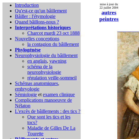
Introduction
mise à jour du
22 juillet 2004
Qu'est-ce qu'un bâillement
autres
Bâiller : l'étymologie
peintres
Quand bâillons-nous ?
Interprétations historiques
Charcot mardi 23 oct 1888
Nouvelles conceptions
la contagion du bâillement
Phylogénèse
Neurophysiologie du bâillement
en anglais
,
yawning
schéma de la
neurophysiologie
régulation veille-sommeil
Schémas anatomiques
,
embryologie
Sémiologie
et
examen clinique
Complications
manoeuvre de
Nélaton
L'excès de bâillements : des tics ?
Que sont les tics et les
tocs?
Maladie de Gilles De La
Tourette