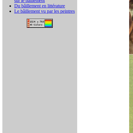
sur le bâillement
Du bâillement en littérature
Le bâillement vu par les peintres