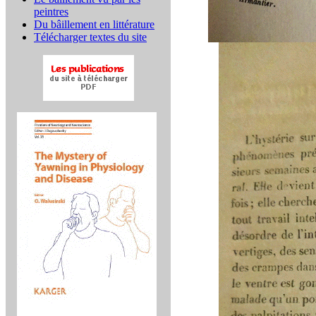
peintres
Du bâillement en littérature
Télécharger textes du site