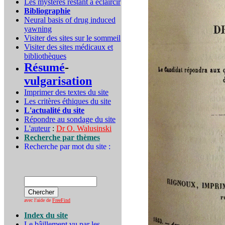
Les mystères restant à éclaircir
Bibliographie
Neural basis of drug induced
yawning
Visiter des sites sur le sommeil
Visiter des sites médicaux et
bibliothèques
Résumé
-
vulgarisation
Imprimer des textes du site
Les critères éthiques du site
L'actualité du site
Répondre au sondage du site
L'auteur
:
Dr O. Walusinski
Recherche par thèmes
Recherche par mot du site :
avec l'aide de
FreeFind
Index du site
Le bâillement vu par les