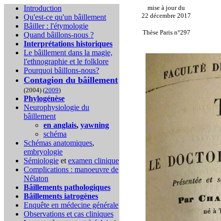
Introduction
mise à jour du
22 décembre 2017
Qu'est-ce qu'un bâillement
Bâiller : l'étymologie
Thèse Paris n°297
Quand bâillons-nous ?
Interprétations historiques
Le bâillement dans la magie,
l'ethnographie et le folklore
Pourquoi bâillons-nous?
Contagion du bâillement
(2004) (
2009
)
Phylogénèse
Neurophysiologie du
bâillement
en anglais
,
yawning
schéma
Schémas anatomiques
,
embryologie
Sémiologie
et
examen clinique
Complications :
manoeuvre de
Nélaton
Bâillements pathologiques
Bâillements iatrogènes
Enquête en médecine générale
Observations et cas cliniques