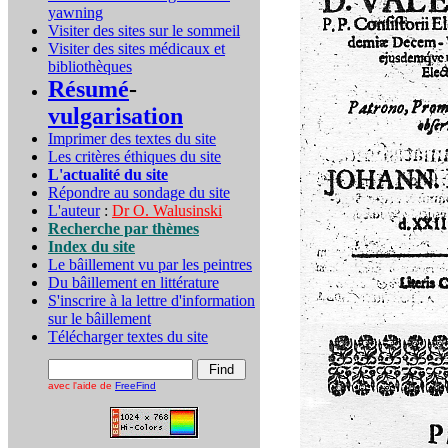
yawning
Visiter des sites sur le sommeil
Visiter des sites médicaux et
bibliothèques
Résumé
-
vulgarisation
Imprimer des textes du site
Les critères éthiques du site
L'actualité du site
Répondre au sondage du site
L'auteur
:
Dr O. Walusinski
Recherche par thèmes
Index du site
Le bâillement vu par les peintres
Du bâillement en littérature
S'inscrire à la lettre d'information
sur le bâillement
Télécharger textes du site
avec l'aide de
FreeFind