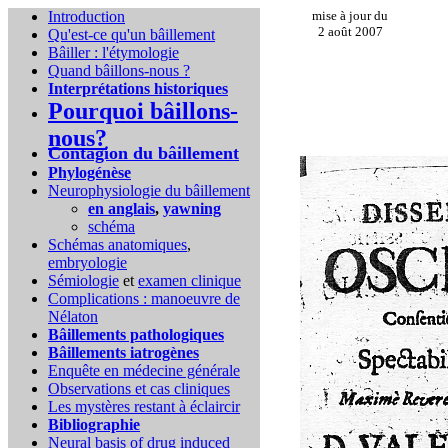
Introduction
mise à jour du
2 août 2007
Qu'est-ce qu'un bâillement
Bâiller : l'étymologie
Quand bâillons-nous ?
Interprétations historiques
Pourquoi bâillons-
nous?
Contagion du bâillement
Phylogénèse
Neurophysiologie du bâillement
en anglais
,
yawning
schéma
Schémas anatomiques
,
embryologie
Sémiologie
et
examen clinique
Complications :
manoeuvre de
Nélaton
Bâillements pathologiques
Bâillements iatrogènes
Enquête en médecine générale
Observations et cas cliniques
Les mystères restant à éclaircir
Bibliographie
Neural basis of drug induced