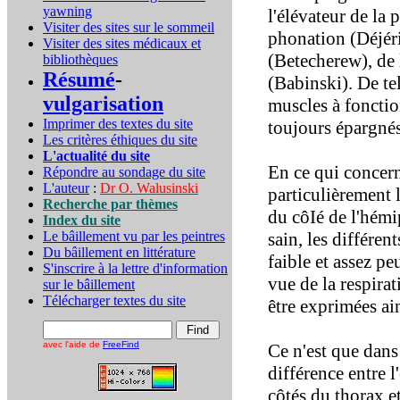
yawning
l'élévateur de la
Visiter des sites sur le sommeil
phonation (Déjéri
Visiter des sites médicaux et
(Betecherew), de 
bibliothèques
Résumé
-
(Babinski). De te
vulgarisation
muscles à fonctio
Imprimer des textes du site
toujours épargnés
Les critères éthiques du site
L'actualité du site
En ce qui concern
Répondre au sondage du site
L'auteur
:
Dr O. Walusinski
particulièrement 
Recherche par thèmes
du côIé de l'hém
Index du site
Le bâillement vu par les peintres
sain, les différen
Du bâillement en littérature
faible et assez pe
S'inscrire à la lettre d'information
vue de la respira
sur le bâillement
Télécharger textes du site
être exprimées ain
avec l'aide de
FreeFind
Ce n'est que dans
différence entre 
côtés du thorax et