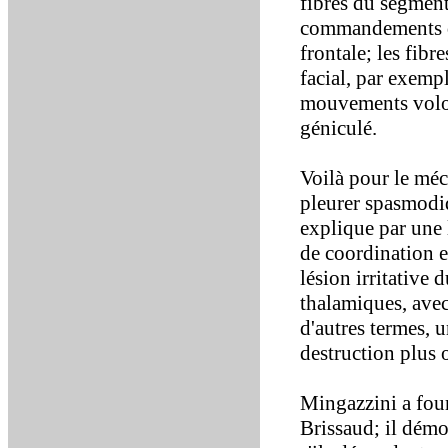
fibres du segment
commandements de
frontale; les fib
facial, par exempl
mouvements volont
géniculé.
Voilà pour le méca
pleurer spasmodi
explique par une 
de coordination e
lésion irritative
thalamiques, avec
d'autres termes, 
destruction plus 
Mingazzini a four
Brissaud; il démon