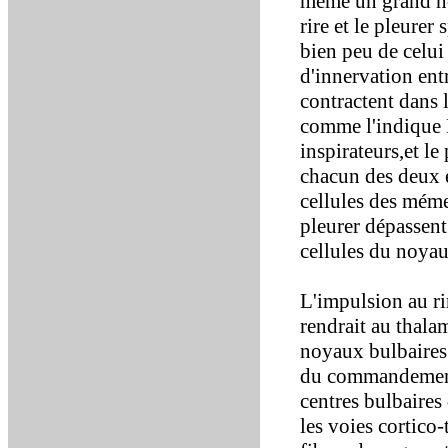
même un grand no
rire et le pleure
bien peu de celui 
d'innervation entr
contractent dans l
comme l'indique B
inspirateurs,et le
chacun des deux é
cellules des méme
pleurer dépassent 
cellules du noyau,
L'impulsion au rir
rendrait au thalam
noyaux bulbaires l
du commandement,
centres bulbaires
les voies cortico-