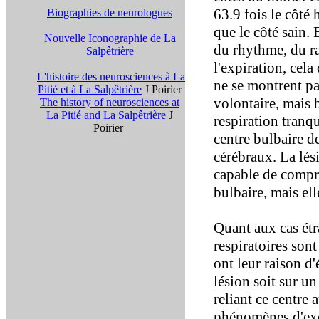
63.9 fois le côté 
Biographies de neurologues
que le côté sain
Nouvelle Iconographie de La
du rhythme, du ra
Salpêtrière
l'expiration, cela
L'histoire des neurosciences à La
ne se montrent pa
Pitié et à La Salpêtrière
J Poirier
volontaire, mais b
The history of neurosciences at
La Pitié and La Salpêtrière
J
respiration tranq
Poirier
centre bulbaire de
cérébraux. La lés
capable de compr
bulbaire, mais ell
Quant aux cas ét
respiratoires sont
ont leur raison d'
lésion soit sur un
reliant ce centre 
phénomènes d'exci