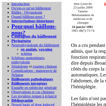
Introduction
mise à jour du
R
23 juillet 2009
Qu'est-ce qu'un bâillement
Gazette
Bâiller : l'étymologie
Hebdomadaire de
Quand bâillons-nous ?
médecine et de
Interprétations historiques
chirurgie
Pourquoi bâillons-
24 janvier 1901
1901;48(7):73-74
nous?
Contagion du bâillement
Phylogénèse
On a cru pendant
Neurophysiologie du bâillement
en anglais
,
yawning
admis, que la resp
schéma
fonction respirat
Schémas anatomiques
,
embryologie
dire depuis Broa
Sémiologie
et
examen clinique
côtés du corps la
Complications :
manoeuvre de
automatiques. Les
Nélaton
Bâillements pathologiques
l'abdomen, de la v
Bâillements iatrogènes
l'hémiplégie.
Enquête en médecine générale
Observations et cas cliniques
Les mystères restant à éclaircir
Les faits n'ont pa
Bibliographie
l'hémiplégie les 
Neural basis of drug induced