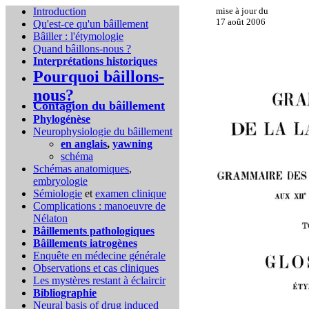
Introduction
mise à jour du
17 août 2006
Qu'est-ce qu'un bâillement
Bâiller : l'étymologie
Quand bâillons-nous ?
Interprétations historiques
Pourquoi bâillons-
nous?
Contagion du bâillement
Phylogénèse
Neurophysiologie du bâillement
en anglais
,
yawning
schéma
Schémas anatomiques
,
embryologie
Sémiologie
et
examen clinique
Complications :
manoeuvre de
Nélaton
Bâillements pathologiques
Bâillements iatrogènes
Enquête en médecine générale
Observations et cas cliniques
Les mystères restant à éclaircir
Bibliographie
Neural basis of drug induced