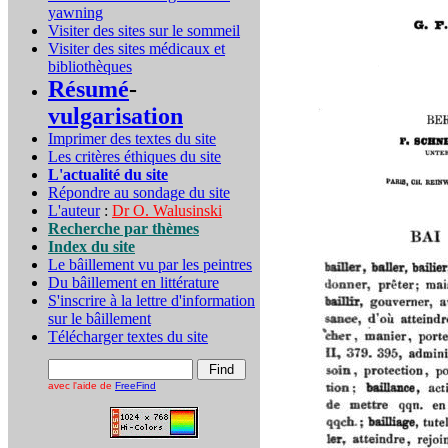
yawning
Visiter des sites sur le sommeil
Visiter des sites médicaux et
bibliothèques
Résumé
-
vulgarisation
Imprimer des textes du site
Les critères éthiques du site
L'actualité du site
Répondre au sondage du site
L'auteur
:
Dr O. Walusinski
Recherche par thèmes
Index du site
Le bâillement vu par les peintres
Du bâillement en littérature
S'inscrire à la lettre d'information
sur le bâillement
Télécharger textes du site
avec l'aide de
FreeFind