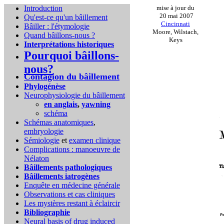
Introduction
mise à jour du
20 mai 2007
Qu'est-ce qu'un bâillement
Cincinnati
Bâiller : l'étymologie
Moore, Wilstach,
Quand bâillons-nous ?
Keys
Interprétations historiques
Pourquoi bâillons-
nous?
Contagion du bâillement
Phylogénèse
Neurophysiologie du bâillement
en anglais
,
yawning
schéma
Schémas anatomiques
,
embryologie
Sémiologie
et
examen clinique
Complications :
manoeuvre de
Nélaton
Bâillements pathologiques
Bâillements iatrogènes
Enquête en médecine générale
Observations et cas cliniques
Les mystères restant à éclaircir
Bibliographie
Neural basis of drug induced