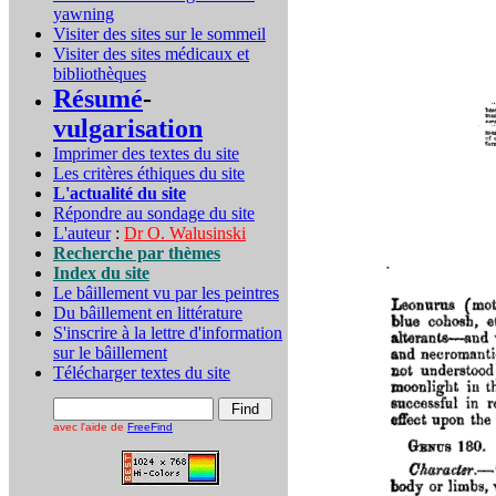
yawning
Visiter des sites sur le sommeil
Visiter des sites médicaux et
bibliothèques
Résumé
-
vulgarisation
Imprimer des textes du site
Les critères éthiques du site
L'actualité du site
Répondre au sondage du site
L'auteur
:
Dr O. Walusinski
Recherche par thèmes
Index du site
Le bâillement vu par les peintres
Du bâillement en littérature
S'inscrire à la lettre d'information
sur le bâillement
Télécharger textes du site
avec l'aide de
FreeFind