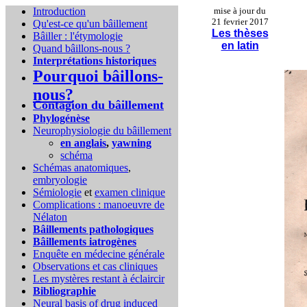
Introduction
mise à jour du
21 fevrier 2017
Qu'est-ce qu'un bâillement
Les thèses
Bâiller : l'étymologie
en latin
Quand bâillons-nous ?
Interprétations historiques
Pourquoi bâillons-
nous?
Contagion du bâillement
Phylogénèse
Neurophysiologie du bâillement
en anglais
,
yawning
schéma
Schémas anatomiques
,
embryologie
Sémiologie
et
examen clinique
Complications :
manoeuvre de
Nélaton
Bâillements pathologiques
Bâillements iatrogènes
Enquête en médecine générale
Observations et cas cliniques
Les mystères restant à éclaircir
Bibliographie
Neural basis of drug induced