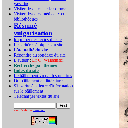
yawning
Visiter des sites sur le sommeil
Visiter des sites médicaux et
bibliothèques
Résumé
-
vulgarisation
Imprimer des textes du site
Les critères éthiques du site
L'actualité du site
Répondre au sondage du site
L'auteur
:
Dr O. Walusinski
Recherche par thèmes
Index du site
Le bâillement vu par les peintres
Du bâillement en littérature
S'inscrire à la lettre d'information
sur le bâillement
Télécharger textes du site
avec l'aide de
FreeFind