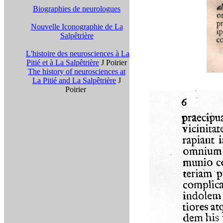
Biographies de neurologues
Nouvelle Iconographie de La
Salpêtrière
L'histoire des neurosciences à La
Pitié et à La Salpêtrière
J Poirier
The history of neurosciences at
La Pitié and La Salpêtrière
J
Poirier