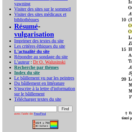
yawning
Visiter des sites sur le sommeil
Visiter des sites médicaux et
bibliothèques
Résumé
-
vulgarisation
Imprimer des textes du site
Les critères éthiques du site
L'actualité du site
Répondre au sondage du site
L'auteur
:
Dr O. Walusinski
Recherche par thèmes
Index du site
Le bâillement vu par les peintres
Du bâillement en littérature
S'inscrire à la lettre d'information
sur le bâillement
Télécharger textes du site
avec l'aide de
FreeFind