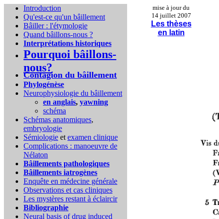
Introduction
mise à jour du
14 juillet 2007
Qu'est-ce qu'un bâillement
Les thèses
Bâiller : l'étymologie
en latin
Quand bâillons-nous ?
Interprétations historiques
Pourquoi bâillons-
nous?
Contagion du bâillement
Phylogénèse
Neurophysiologie du bâillement
en anglais
,
yawning
schéma
Schémas anatomiques
,
embryologie
Sémiologie
et
examen clinique
Complications :
manoeuvre de
Nélaton
Bâillements pathologiques
Bâillements iatrogènes
Enquête en médecine générale
Observations et cas cliniques
Les mystères restant à éclaircir
Bibliographie
Neural basis of drug induced