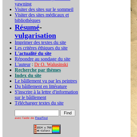
yawning
Visiter des sites sur le sommeil
Visiter des sites médicaux et
bibliothèques
Résumé
-
vulgarisation
Imprimer des textes du site
Les critères éthiques du site
L'actualité du site
Répondre au sondage du site
L'auteur
:
Dr O. Walusinski
Recherche par thèmes
Index du site
Le bâillement vu par les peintres
Du bâillement en littérature
S'inscrire à la lettre d'information
sur le bâillement
Télécharger textes du site
avec l'aide de
FreeFind