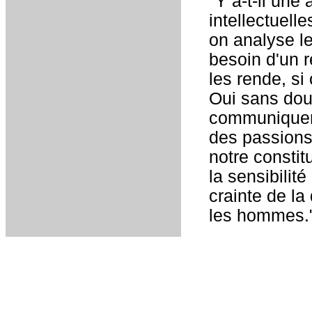
"Y a-t-il une
intellectuell
on analyse le
besoin d'un r
les rende, si
Oui sans dout
communiquent
des passions
notre constit
la sensibilit
crainte de l
les hommes.