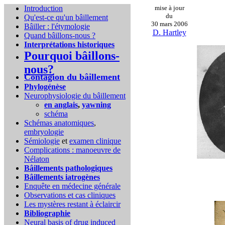
Introduction
mise à jour
du
Qu'est-ce qu'un bâillement
30 mars 2006
Bâiller : l'étymologie
D. Hartley
Quand bâillons-nous ?
Interprétations historiques
Pourquoi bâillons-
nous?
Contagion du bâillement
Phylogénèse
Neurophysiologie du bâillement
en anglais
,
yawning
schéma
Schémas anatomiques
,
embryologie
Sémiologie
et
examen clinique
Complications :
manoeuvre de
Nélaton
Bâillements pathologiques
Bâillements iatrogènes
Enquête en médecine générale
Observations et cas cliniques
Les mystères restant à éclaircir
Bibliographie
Neural basis of drug induced