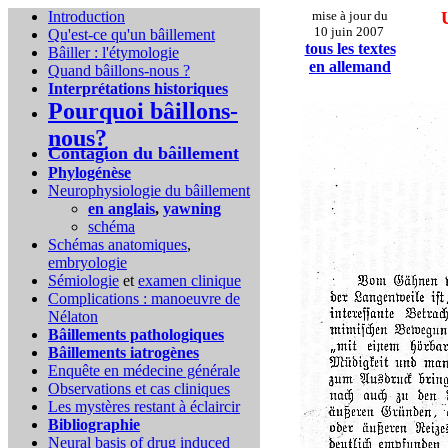
Introduction
mise à jour du
10 juin 2007
Qu'est-ce qu'un bâillement
tous les textes
Bâiller : l'étymologie
en allemand
Quand bâillons-nous ?
Interprétations historiques
Pourquoi bâillons-
nous?
Contagion du bâillement
Phylogénèse
Neurophysiologie du bâillement
en anglais
,
yawning
schéma
Schémas anatomiques
,
embryologie
Sémiologie
et
examen clinique
Complications :
manoeuvre de
Nélaton
Bâillements pathologiques
Bâillements iatrogènes
Enquête en médecine générale
Observations et cas cliniques
Les mystères restant à éclaircir
Bibliographie
Neural basis of drug induced