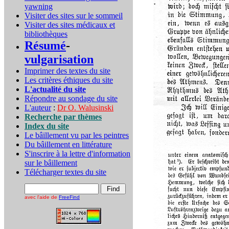
yawning
Visiter des sites sur le sommeil
Visiter des sites médicaux et
bibliothèques
Résumé
-
vulgarisation
Imprimer des textes du site
Les critères éthiques du site
L'actualité du site
Répondre au sondage du site
L'auteur
:
Dr O. Walusinski
Recherche par thèmes
Index du site
Le bâillement vu par les peintres
Du bâillement en littérature
S'inscrire à la lettre d'information
sur le bâillement
Télécharger textes du site
avec l'aide de
FreeFind