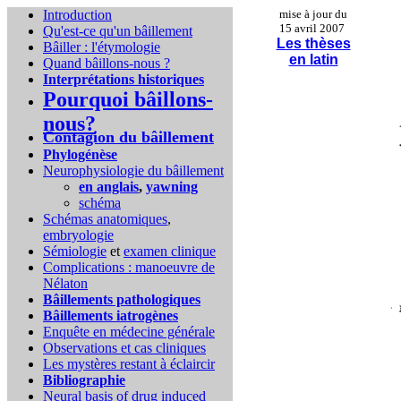
Introduction
mise à jour du
15 avril 2007
Qu'est-ce qu'un bâillement
Les thèses
Bâiller : l'étymologie
en latin
Quand bâillons-nous ?
Interprétations historiques
Pourquoi bâillons-
nous?
Contagion du bâillement
Phylogénèse
Neurophysiologie du bâillement
en anglais
,
yawning
schéma
Schémas anatomiques
,
embryologie
Sémiologie
et
examen clinique
Complications :
manoeuvre de
Nélaton
Bâillements pathologiques
Bâillements iatrogènes
Enquête en médecine générale
Observations et cas cliniques
Les mystères restant à éclaircir
Bibliographie
Neural basis of drug induced