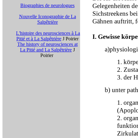
Gelegenheiten de
Biographies de neurologues
Sichstreekens be
Nouvelle Iconographie de La
Gähnen auftritt, 
Salpêtrière
L'histoire des neurosciences à La
I. Gewisse körp
Pitié et à La Salpêtrière
J Poirier
The history of neurosciences at
a)physiolog
La Pitié and La Salpêtrière
J
Poirier
1. körp
2. Zust
3. der 
b) unter pat
1. orga
(Apoplo
2. orga
funktio
Zirkula