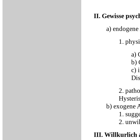
II. Gewisse psy
a) endogene
1. phys
a) 
b) 
c) 
Dis
2. path
Hysteri
b) exogene 
1. sugge
2. unwi
III. Willkurlich