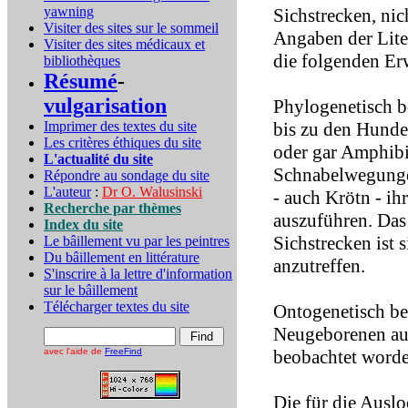
yawning
Sichstrecken, nic
Visiter des sites sur le sommeil
Angaben der Lite
Visiter des sites médicaux et
die folgenden Er
bibliothèques
Résumé
-
vulgarisation
Phylogenetisch be
Imprimer des textes du site
bis zu den Hunde
Les critères éthiques du site
oder gar Amphibi
L'actualité du site
Schnabelwegunge
Répondre au sondage du site
L'auteur
:
Dr O. Walusinski
- auch Krötn - i
Recherche par thèmes
auszuführen. Das
Index du site
Sichstrecken ist
Le bâillement vu par les peintres
Du bâillement en littérature
anzutreffen.
S'inscrire à la lettre d'information
sur le bâillement
Télécharger textes du site
Ontogenetisch be
Neugeborenen auf
avec l'aide de
FreeFind
beobachtet worden
Die für die Ausl