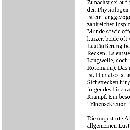
Zunächst sei auf
den Physiologen
ist ein langgezog
zahlreicher Insp
Munde sowie offe
kürzer, beide oft
LautäuBerung beg
Recken. Es entste
Langweile, doch 
Rosemann). Das i
ist. Hier also is
Sichstrecken hin
folgendes hinzuzu
Krampf. Ein beso
Tränensekretion b
Die ungestörte A
allgemeinen Lust