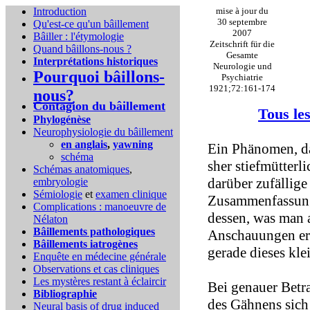
Introduction
mise à jour du
30 septembre
Qu'est-ce qu'un bâillement
2007
Bâiller : l'étymologie
Zeitschrift für die
Quand bâillons-nous ?
Gesamte
Interprétations historiques
Neurologie und
Pourquoi bâillons-
Psychiatrie
1921;72:161-174
nous?
Contagion du bâillement
Tous les
Phylogénèse
Neurophysiologie du bâillement
en anglais
,
yawning
Ein Phänomen, da
schéma
sher stiefmütterl
Schémas anatomiques
,
darüber zufällige
embryologie
Sémiologie
et
examen clinique
Zusammenfassung 
Complications :
manoeuvre de
dessen, was man 
Nélaton
Bâillements pathologiques
Anschauungen ers
Bâillements iatrogènes
gerade dieses kle
Enquête en médecine générale
Observations et cas cliniques
Les mystères restant à éclaircir
Bei genauer Betr
Bibliographie
des Gähnens sich
Neural basis of drug induced