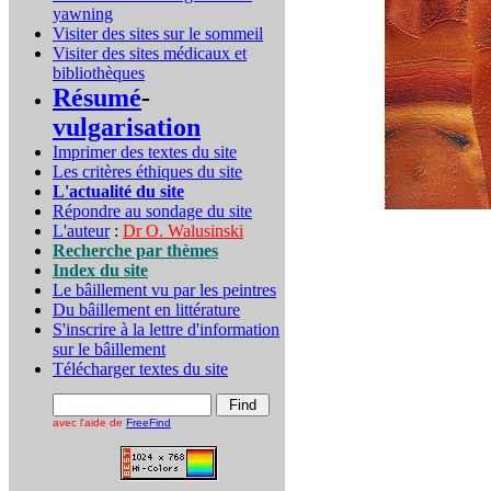
yawning
Visiter des sites sur le sommeil
Visiter des sites médicaux et
bibliothèques
Résumé
-
vulgarisation
Imprimer des textes du site
Les critères éthiques du site
L'actualité du site
Répondre au sondage du site
L'auteur
:
Dr O. Walusinski
Recherche par thèmes
Index du site
Le bâillement vu par les peintres
Du bâillement en littérature
S'inscrire à la lettre d'information
sur le bâillement
Télécharger textes du site
avec l'aide de
FreeFind