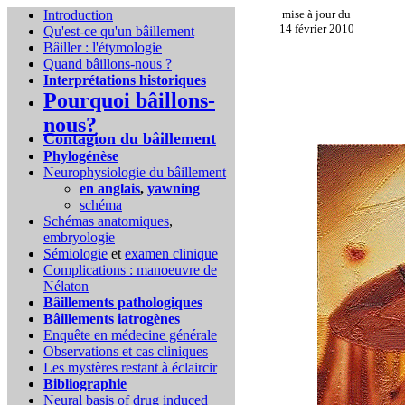
Introduction
mise à jour du
14 février 2010
Qu'est-ce qu'un bâillement
Bâiller : l'étymologie
Quand bâillons-nous ?
Interprétations historiques
Pourquoi bâillons-
nous?
Contagion du bâillement
Phylogénèse
Neurophysiologie du bâillement
en anglais
,
yawning
schéma
Schémas anatomiques
,
embryologie
Sémiologie
et
examen clinique
Complications :
manoeuvre de
Nélaton
Bâillements pathologiques
Bâillements iatrogènes
Enquête en médecine générale
Observations et cas cliniques
Les mystères restant à éclaircir
Bibliographie
Neural basis of drug induced