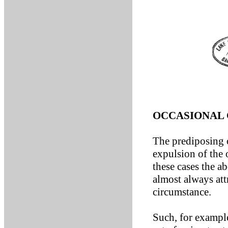
OCCASIONAL 
The prediposing c
expulsion of the 
these cases the ab
almost always att
circumstance.
Such, for exampl