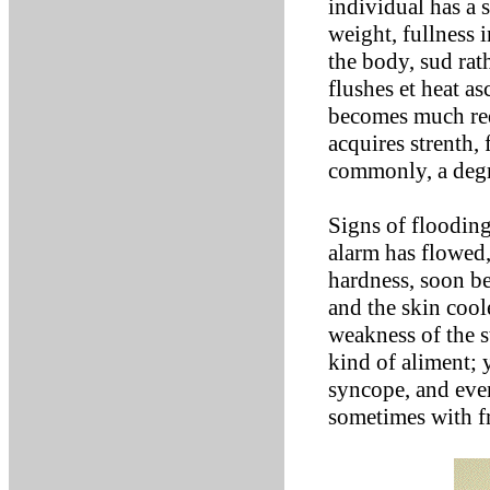
individual has a s
weight, fullness i
the body, sud rat
flushes et heat as
becomes much redd
acquires strenth, 
commonly, a degre
Signs of flooding
alarm has flowed,
hardness, soon be
and the skin coole
weakness of the 
kind of aliment; 
syncope, and eve
sometimes with fr