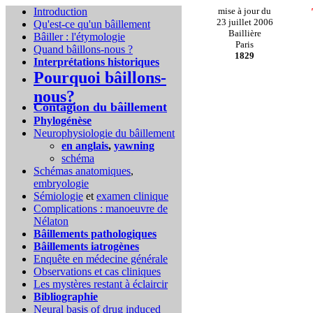
Introduction
mise à jour du
23 juillet 2006
Qu'est-ce qu'un bâillement
Baillière
Bâiller : l'étymologie
Paris
Quand bâillons-nous ?
1829
Interprétations historiques
Pourquoi bâillons-
nous?
Contagion du bâillement
Phylogénèse
Neurophysiologie du bâillement
en anglais
,
yawning
schéma
Schémas anatomiques
,
embryologie
Sémiologie
et
examen clinique
Complications :
manoeuvre de
Nélaton
Bâillements pathologiques
Bâillements iatrogènes
Enquête en médecine générale
Observations et cas cliniques
Les mystères restant à éclaircir
Bibliographie
Neural basis of drug induced