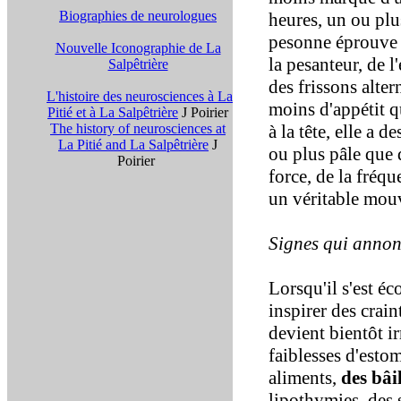
Biographies de neurologues
heures, un ou plu
pesonne éprouve 
Nouvelle Iconographie de La
la pesanteur, de l
Salpêtrière
des frissons alter
L'histoire des neurosciences à La
moins d'appétit q
Pitié et à La Salpêtrière
J Poirier
The history of neurosciences at
à la tête, elle a
La Pitié and La Salpêtrière
J
ou plus pâle que d
Poirier
force, de la fréqu
un véritable mou
Signes qui annonc
Lorsqu'il s'est é
inspirer des crain
devient bientôt ir
faiblesses d'esto
aliments,
des bâi
lipothymies, des