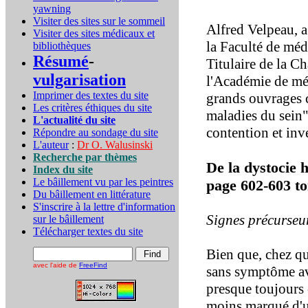
yawning
Visiter des sites sur le sommeil
Alfred Velpeau, 
Visiter des sites médicaux et
la Faculté de méd
bibliothèques
Résumé
-
Titulaire de la C
vulgarisation
l'Académie de méd
Imprimer des textes du site
grands ouvrages c
Les critères éthiques du site
maladies du sein"
L'actualité du site
contention et inv
Répondre au sondage du site
L'auteur
:
Dr O. Walusinski
Recherche par thèmes
De la dystocie
Index du site
Le bâillement vu par les peintres
page 602-603 t
Du bâillement en littérature
S'inscrire à la lettre d'information
Signes précurseu
sur le bâillement
Télécharger textes du site
Bien que, chez qu
avec l'aide de
FreeFind
sans symptôme av
presque toujours 
moins marqué d'un