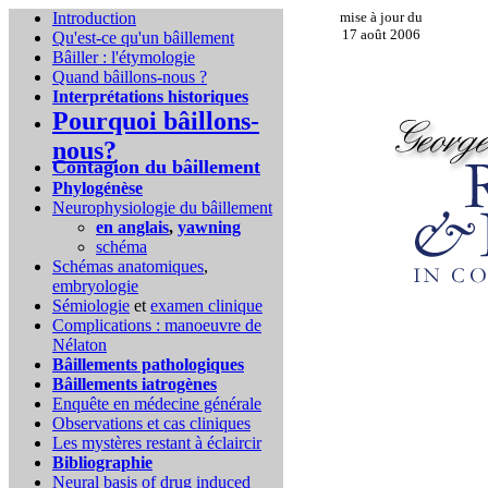
Introduction
mise à jour du
17 août 2006
Qu'est-ce qu'un bâillement
Bâiller : l'étymologie
Quand bâillons-nous ?
Interprétations historiques
Pourquoi bâillons-
nous?
Contagion du bâillement
Phylogénèse
Neurophysiologie du bâillement
en anglais
,
yawning
schéma
Schémas anatomiques
,
embryologie
Sémiologie
et
examen clinique
Complications :
manoeuvre de
Nélaton
Bâillements pathologiques
Bâillements iatrogènes
Enquête en médecine générale
Observations et cas cliniques
Les mystères restant à éclaircir
Bibliographie
Neural basis of drug induced