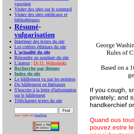
yawning
Visiter des sites sur le sommeil
Visiter des sites médicaux et
bibliothèques
Résumé
-
vulgarisation
Imprimer des textes du site
George Washing
Les critères éthiques du site
Rules of C
L'actualité du site
Répondre au sondage du site
L'auteur
:
Dr O. Walusinski
Based on a 1
Recherche par thèmes
Index du site
ge
Le bâillement vu par les peintres
Du bâillement en littérature
If you cough, s
S'inscrire à la lettre d'information
sur le bâillement
privately; and 
Télécharger textes du site
handkerchief or
avec l'aide de
FreeFind
Quand ous tous
pouvez estre le