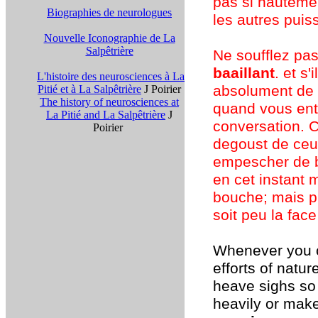
pas si hautemen
Biographies de neurologues
les autres puis
Nouvelle Iconographie de La
Salpêtrière
Ne soufflez pas
baaillant
. et s
L'histoire des neurosciences à La
absolument de b
Pitié et à La Salpêtrière
J Poirier
The history of neurosciences at
quand vous ent
La Pitié and La Salpêtrière
J
conversation. C
Poirier
degoust de ceu
empescher de b
en cet instant 
bouche; mais p
soit peu la fac
Whenever you c
efforts of natur
heave sighs so 
heavily or mak