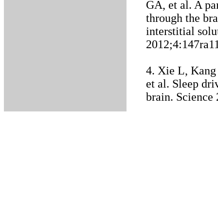
GA, et al. A pa
through the br
interstitial so
2012;4:147ra11
4. Xie L, Kang
et al. Sleep dr
brain. Science