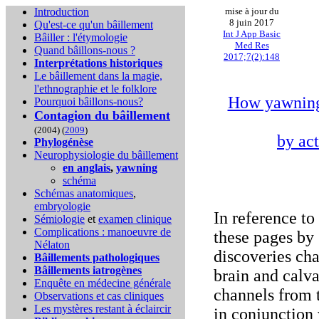
Introduction
mise à jour du
8 juin 2017
Qu'est-ce qu'un bâillement
Int J App Basic
Bâiller : l'étymologie
Med Res
Quand bâillons-nous ?
2017;7(2):148
Interprétations historiques
Le bâillement dans la magie,
l'ethnographie et le folklore
How yawning 
Pourquoi bâillons-nous?
Contagion du bâillement
(2004) (
2009
)
by act
Phylogénèse
Neurophysiologie du bâillement
en anglais
,
yawning
schéma
Schémas anatomiques
,
embryologie
In reference to
Sémiologie
et
examen clinique
Complications :
manoeuvre de
these pages by 
Nélaton
discoveries cha
Bâillements pathologiques
Bâillements iatrogènes
brain and calv
Enquête en médecine générale
channels from t
Observations et cas cliniques
Les mystères restant à éclaircir
in conjunction 