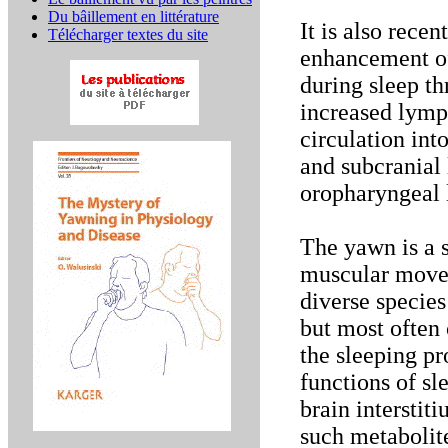
Du bâillement en littérature
It is also recen
Télécharger textes du site
enhancement of
during sleep t
increased lymp
circulation int
and subcranial 
oropharyngeal
The yawn is a s
muscular movem
diverse species
but most often 
the sleeping pr
functions of sl
brain interstit
such metabolite