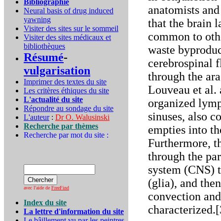
Bibliographie
anatomists and
Neural basis of drug induced
yawning
that the brain 
Visiter des sites sur le sommeil
common to othe
Visiter des sites médicaux et
bibliothèques
waste byproduc
Résumé
-
cerebrospinal f
vulgarisation
through the ara
Imprimer des textes du site
Louveau et al. 
Les critères éthiques du site
L'actualité du site
organized lymph
Répondre au sondage du site
sinuses, also 
L'auteur
:
Dr O. Walusinski
Recherche par thèmes
empties into th
Recherche par mot du site :
Furthermore, th
through the par
system (CNS) t
(glia), and the
avec l'aide de
FreeFind
convection and
Index du site
characterized.[
La lettre d'information du site
Le bâillement vu par les peintres