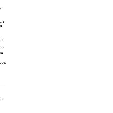
se
ure
nt
ale
tif
la
due.
th