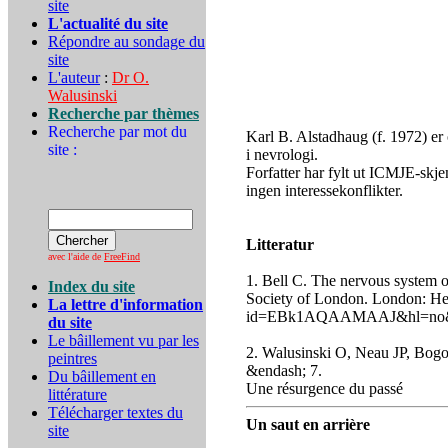
site
L'actualité du site
Répondre au sondage du
site
L'auteur
:
Dr O.
Walusinski
Recherche par thèmes
Recherche par mot du
Karl B. Alstadhaug (f. 1972) er 
site :
i nevrologi.
Forfatter har fylt ut ICMJE-skj
ingen interessekonflikter.
Litteratur
avec l'aide de
FreeFind
1. Bell C. The nervous system o
Index du site
Society of London. London: He
La lettre d'information
id=EBk1AQAAMAAJ&hl=no&sour
du site
Le bâillement vu par les
2. Walusinski O, Neau JP, Bogo
peintres
&endash; 7.
Du bâillement en
Une résurgence du passé
littérature
Télécharger textes du
Un saut en arrière
site