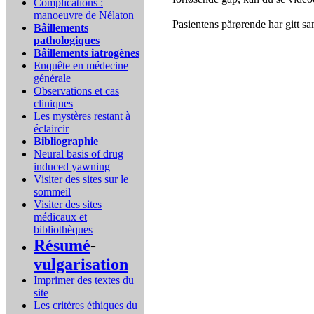
Complications :
manoeuvre de Nélaton
Pasientens pårørende har gitt sam
Bâillements
pathologiques
Bâillements iatrogènes
Enquête en médecine
générale
Observations et cas
cliniques
Les mystères restant à
éclaircir
Bibliographie
Neural basis of drug
induced yawning
Visiter des sites sur le
sommeil
Visiter des sites
médicaux et
bibliothèques
Résumé
-
vulgarisation
Imprimer des textes du
site
Les critères éthiques du