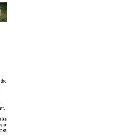
 the
s
n
nt,
else
lopp.
r et