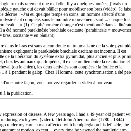
tagieux mais rarement une maladie. Il y a quelques années, j'avais un
égie gauche qui devait bâiller pour mobiliser son bras (vidéo). Je lais
 décrire : «J'ai eu quelque temps en soins, un homme affecté d'une
ralysie était complète, sans le moindre mouvement, sauf ... chaque fois
e soulèvait ... » (1). Ce phénomène étrange n'est mentionné dans la littérat
Il a été nommé parakinésie brachiale oscitante (parakinésie = mouveme
 bras, oscitante = en bâillant).
e dans le bras est sans aucun doute un traumatisme de la voie pyramid
anisme expliquant la parakinésie brachiale oscitans est inconnu. Il est
 de la libération du système extra-pyramidal, plus ancien et plus primi
 chez les animaux quadrupèdes, il existe un lien entre la respiration et 
heval (ou le chien), les deux activités sont couplées : la foulée et la
e 1 à 1 pendant le galop. Chez l'Homme, cette synchronisation a été per
 d'une autre façon, vous pouvez regarder la vidéo à nouveau.
i à la publication.
 expression of disease. A few years ago, I had a 49-year-old patient wi
arm during each yawn (video). I let John Abercrombie (1780 - 1844)
go under my care, a man affected with hemiplegia on his left side, the
t attempt at motion, except ... every time he yawned the paralytic arm