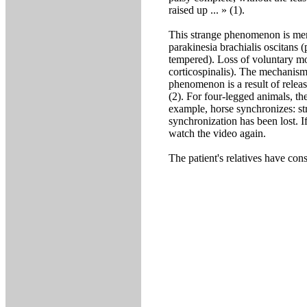
raised up ... » (1).
This strange phenomenon is ment
parakinesia brachialis oscitans
tempered). Loss of voluntary mo
corticospinalis). The mechanism
phenomenon is a result of relea
(2). For four-legged animals, th
example, horse synchronizes: stri
synchronization has been lost. 
watch the video again.
The patient's relatives have cons