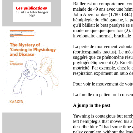
Bâiller est un comportement con
malade de 49 ans avec une hémipl
John Abercrombie (1780-1844) le
hémiplégie du côté gauche, la pa
qu'il bâillait le bras paralysé s
moderne que quelques fois (2). 
involontaire anormal, brachiale =
La perte de mouvement volontair
(corticospinalis tractus). Le méc
suggéré que ce phénomène résulte
phylogénétiquement (2). En effet,
motricité. Par exemple, chez le c
respiration expriment un ratio d
Pour voir le mouvement de votre
La famille du patient ont consent
A jump in the past
Yawning is contagious but rarely
left hemiplegia that moved his 
describe him: "I had some time a
palsy complete, without the leas