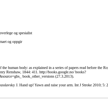
overlege og spesialist
emaet og oppgir
f the human body: as explained in a series of papers read before the Ro
nry Renshaw, 1844: 411. http://books.google.no/ books?
ce=gbs_ book_other_versions (27.3.2013).
usslavsky J. Hand up! Yawn and raise your arm. Int J Stroke 2010; 5: 