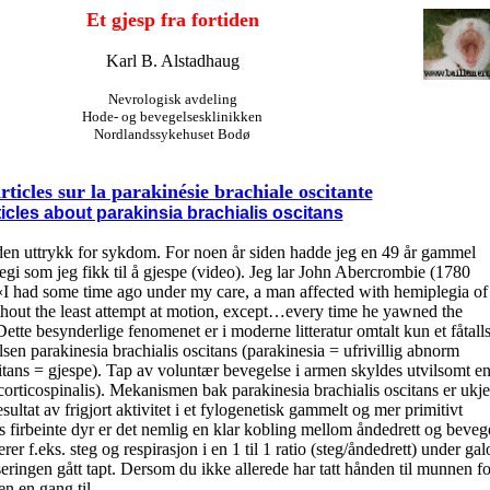
Et gjesp fra fortiden
Karl B. Alstadhaug
Nevrologisk avdeling
Hode- og bevegelsesklinikken
Nordlandssykehuset Bodø
rticles sur la parakinésie brachiale oscitante
rticles about parakinsia brachialis oscitans
den uttrykk for sykdom. For noen år siden hadde jeg en 49 år gammel
egi som jeg fikk til å gjespe (video). Jeg lar John Abercrombie (1780
I had some time ago under my care, a man affected with hemiplegia of
without the least attempt at motion, except…every time he yawned the
ette besynderlige fenomenet er i moderne litteratur omtalt kun et fåtall
lsen parakinesia brachialis oscitans (parakinesia = ufrivillig abnorm
citans = gjespe). Tap av voluntær bevegelse i armen skyldes utvilsomt e
orticospinalis). Mekanismen bak parakinesia brachialis oscitans er ukje
ultat av frigjort aktivitet i et fylogenetisk gammelt og mer primitivt
s firbeinte dyr er det nemlig en klar kobling mellom åndedrett og beveg
rer f.eks. steg og respirasjon i en 1 til 1 ratio (steg/åndedrett) under ga
ringen gått tapt. Dersom du ikke allerede har tatt hånden til munnen fo
n en gang til.