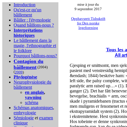
Introduction
mise à jour du
9 septembre 2017
Qu'est-ce qu'un
bâillement
Opphavsrett Tidsskrift
Bâiller : l'étymologie
for Den norske
Quand bâillons-nous ?
legeforening
Interprétations
historiques
Le bâillement dans la
magie, l'ethnographie et
Tous les a
le folklore
All a
Pourquoi bâillons-nous?
Contagion du
Gjesping er smittsomt, men sjel
bâillement
(2004)
pasient med venstresidig hemipl
(
2009
)
&endash; 1844) beskrive ham: «
Phylogénèse
left side, the palsy complete, 
Neurophysiologie du
paralytic arm raised up…» (1). D
bâillement
ganger (2). Det har fått benevne
en anglais
,
bevegelse, brachialis = arm, os
yawning
skade i pyramidebanen (tractus c
schéma
men muligens er fenomenet et res
Schémas anatomiques
,
ekstrapyramidalt system (2). Ho
embryologie
i ekstremitetene. Hest synkronise
Sémiologie
et
examen
Hos tobeinte er denne synkronise
clinique
forløsende gap, kan du se videoe