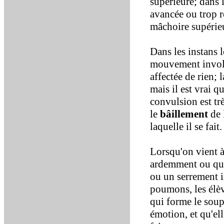
supérieure; dans l
avancée ou trop re
mâchoire supérie
Dans les instans 
mouvement involo
affectée de rien; 
mais il est vrai q
convulsion est trè
le
bâillement
de 
laquelle il se fait.
Lorsqu'on vient à
ardemment ou qu'o
ou un serrement 
poumons, les élèv
qui forme le soupi
émotion, et qu'el