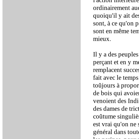
l'action intérieur
ordinairement au
quoiqu'il y ait de
sont, à ce qu'on p
sont en même temp
mieux.
Il y a des peuple
perçant et en y m
remplacent succes
fait avec le temps
toûjours à proport
de bois qui avoie
venoient des Indi
des dames de trict
coûtume singulière
est vrai qu'on ne
général dans toute