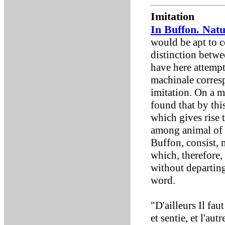
Imitation
In Buffon. Natu
would be apt to co
distinction betwe
have here attempte
machinale corres
imitation. On a m
found that by thi
which gives rise t
among animal of t
Buffon, consist, 
which, therefore,
without departin
word.
"D'ailleurs Il fau
et sentie, et l'au