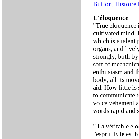
Buffon, Histoire 
L'éloquence
"True eloquence i
cultivated mind. I
which is a talent
organs, and livel
strongly, both by
sort of mechanica
enthusiasm and th
body; all its mov
aid. How little i
to communicate to
voice vehement an
words rapid and 
" La véritable él
l'esprit. Elle est 