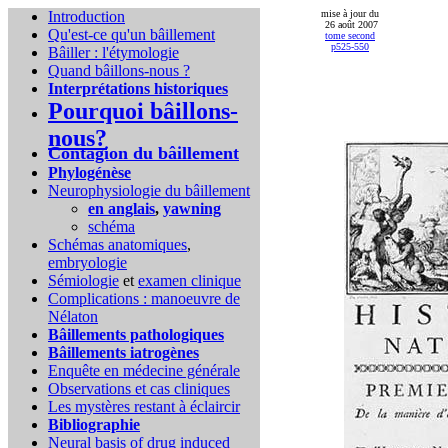
Introduction
mise à jour du
26 août 2007
Qu'est-ce qu'un bâillement
tome second
p525-550
Bâiller : l'étymologie
Quand bâillons-nous ?
Interprétations historiques
Pourquoi bâillons-
nous?
Contagion du bâillement
Phylogénèse
Neurophysiologie du bâillement
en anglais
,
yawning
schéma
Schémas anatomiques
,
embryologie
Sémiologie
et
examen clinique
Complications :
manoeuvre de
Nélaton
Bâillements pathologiques
Bâillements iatrogènes
Enquête en médecine générale
Observations et cas cliniques
Les mystères restant à éclaircir
Bibliographie
Neural basis of drug induced