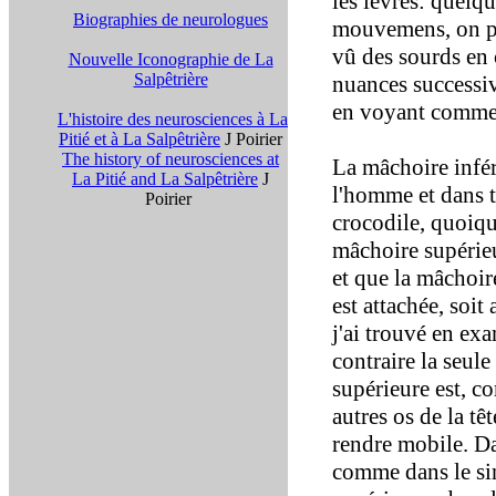
les lèvres: quelq
Biographies de neurologues
mouvemens, on pou
vû des sourds en c
Nouvelle Iconographie de La
Salpêtrière
nuances successiv
en voyant comme 
L'histoire des neurosciences à La
Pitié et à La Salpêtrière
J Poirier
The history of neurosciences at
La mâchoire infér
La Pitié and La Salpêtrière
J
l'homme et dans 
Poirier
crocodile, quoiqu
mâchoire supérieu
et que la mâchoire
est attachée, soit
j'ai trouvé en exa
contraire la seule
supérieure est, c
autres os de la tê
rendre mobile. Da
comme dans le si