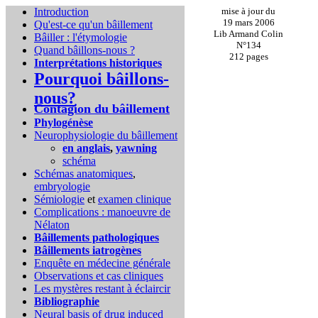
Introduction
mise à jour du
19 mars 2006
Qu'est-ce qu'un bâillement
Lib Armand Colin
Bâiller : l'étymologie
N°134
Quand bâillons-nous ?
212 pages
Interprétations historiques
Pourquoi bâillons-
nous?
Contagion du bâillement
Phylogénèse
Neurophysiologie du bâillement
en anglais
,
yawning
schéma
Schémas anatomiques
,
embryologie
Sémiologie
et
examen clinique
Complications :
manoeuvre de
Nélaton
Bâillements pathologiques
Bâillements iatrogènes
Enquête en médecine générale
Observations et cas cliniques
Les mystères restant à éclaircir
Bibliographie
Neural basis of drug induced