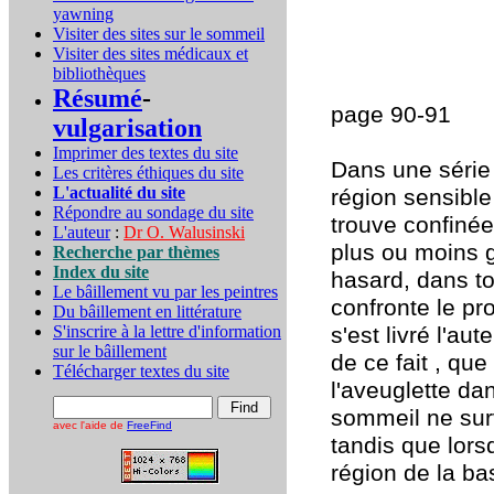
yawning
Visiter des sites sur le sommeil
Visiter des sites médicaux et
bibliothèques
Résumé
-
page 90-91
vulgarisation
Imprimer des textes du site
Dans une série 
Les critères éthiques du site
L'actualité du site
région sensible
Répondre au sondage du site
trouve confinée
L'auteur
:
Dr O. Walusinski
plus ou moins g
Recherche par thèmes
Index du site
hasard, dans to
Le bâillement vu par les peintres
confronte le pr
Du bâillement en littérature
S'inscrire à la lettre d'information
s'est livré l'au
sur le bâillement
de ce fait , que
Télécharger textes du site
l'aveuglette da
sommeil ne sur
avec l'aide de
FreeFind
tandis que lorsq
région de la ba