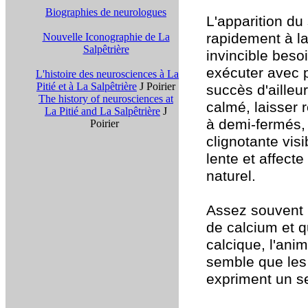
Biographies de neurologues
L'apparition du
rapidement à la
Nouvelle Iconographie de La
Salpêtrière
invincible besoi
exécuter avec 
L'histoire des neurosciences à La
Pitié et à La Salpêtrière
J Poirier
succès d'ailleur
The history of neurosciences at
calmé, laisser r
La Pitié and La Salpêtrière
J
à demi-fermés, 
Poirier
clignotante visi
lente et affec
naturel.
Assez souvent ,
de calcium et 
calcique, l'anim
semble que les
expriment un s