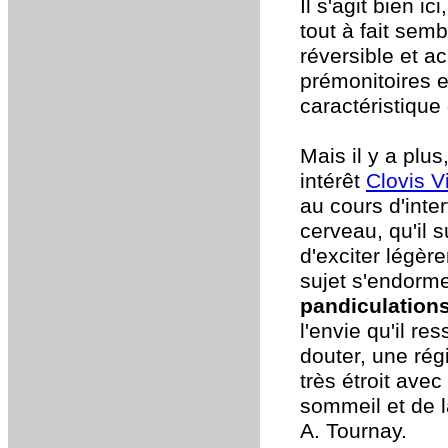
Il s'agit bien i
tout à fait sem
réversible et 
prémonitoires e
caractéristique
Mais il y a plu
intérêt
Clovis V
au cours d'inte
cerveau, qu'il s
d'exciter légèr
sujet s'endorm
pandiculation
l'envie qu'il re
douter, une rég
très étroit avec
sommeil et de l
A. Tournay.