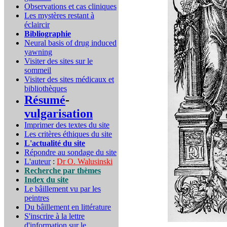
Observations et cas cliniques
Les mystères restant à
éclaircir
Bibliographie
Neural basis of drug induced
yawning
Visiter des sites sur le
sommeil
Visiter des sites médicaux et
bibliothèques
Résumé
-
vulgarisation
Imprimer des textes du site
Les critères éthiques du site
L'actualité du site
Répondre au sondage du site
L'auteur
:
Dr O. Walusinski
Recherche par thèmes
Index du site
Le bâillement vu par les
peintres
Du bâillement en littérature
S'inscrire à la lettre
d'information sur le