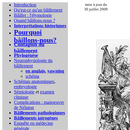
Introduction
mise à jour du
30 juillet 2009
Qu'est-ce qu'un bâillement
Bâiller : l'étymologie
Quand bâillons-nous ?
Interprétations historiques
Pourquoi
bâillons-nous?
Contagion du
bâillement
Phylogénèse
Neurophysiologie du
bâillement
en anglais
,
yawning
schéma
Schémas anatomiques
,
embryologie
Sémiologie
et
examen
clinique
Complications :
manoeuvre
de Nélaton
Bâillements pathologiques
Bâillements iatrogènes
Enquête en médecine
générale