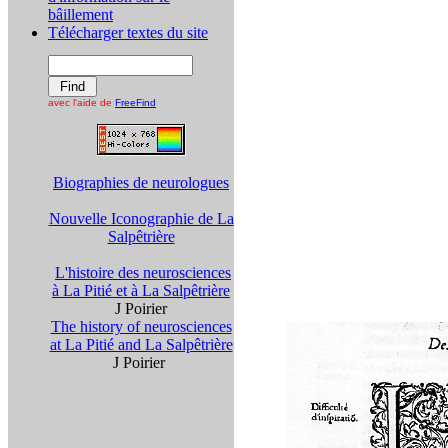
bâillement
Télécharger textes du site
avec l'aide de
FreeFind
Biographies de neurologues
Nouvelle Iconographie de La
Salpêtrière
L'histoire des neurosciences
à La Pitié et à La Salpêtrière
J Poirier
The history of neurosciences
at La Pitié and La Salpêtrière
J Poirier