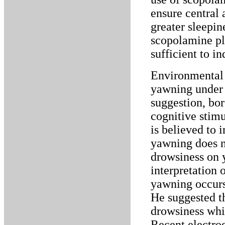
ensure central 
greater sleepi
scopolamine pl
sufficient to i
Environmental 
yawning under 
suggestion, bor
cognitive stimu
is believed to
yawning does no
drowsiness on 
interpretation 
yawning occurs
He suggested th
drowsiness whi
Recent electro