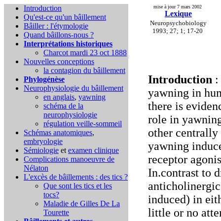
Introduction
mise à jour 7 mars 2002
Lexique
Qu'est-ce qu'un bâillement
Neuropsychobiology
Bâiller : l'étymologie
1993; 27; 1; 17-20
Quand bâillons-nous ?
Interprétations historiques
Charcot mardi 23 oct 1888
Nouvelles conceptions
la contagion du bâillement
Introduction
:
Phylogénèse
Neurophysiologie du bâillement
yawning in hum
en anglais
,
yawning
there is evide
schéma de la
neurophysiologie
role in yawning
régulation veille-sommeil
other centrally
Schémas anatomiques
,
embryologie
yawning induc
Sémiologie
et
examen clinique
receptor agonis
Complications
manoeuvre de
Nélaton
In.contrast to 
L'excès de bâillements : des tics ?
anticholinergi
Que sont les tics et les
tocs?
induced) in ei
Maladie de Gilles De La
little or no at
Tourette