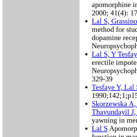
apomorphine i
2000; 41(4): 1
Lal S, Grassin
method for stu
dopamine recep
Neuropsychopha
Lal S, Y Tesfay
erectile impot
Neuropsychopha
329-39
Tesfaye Y, Lal
1990;142;1;p1
Skorzewska A, 
Thavundayil J,
yawning in me
Lal S
Apomorphi
function in m