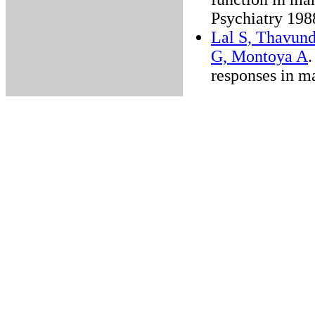
Psychiatry 198
Lal S, Thavund
G, Montoya A
.
responses in m