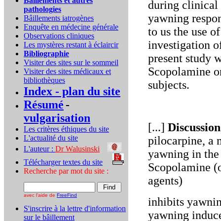
Bâillements et autres
during clinical
pathologies
yawning respon
Bâillements iatrogènes
Enquête en médecine générale
to us the use o
Observations cliniques
investigation 
Les mystères restant à éclaircir
Bibliographie
present study w
Visiter des sites sur le sommeil
Scopolamine o
Visiter des sites médicaux et
bibliothèques
subjects.
Index - plan du site
Résumé
-
vulgarisation
[...]
Discussion
Les critères éthiques du site
L'actualité du site
pilocarpine, a 
L'auteur :
Dr Walusinski
..
yawning in the 
Télécharger textes du site
...
Scopolamine (o
Recherche par mot du site :
agents)
avec l'aide de
FreeFind
inhibits yawni
S'inscrire à la lettre d'information
yawning induce
sur le bâillement