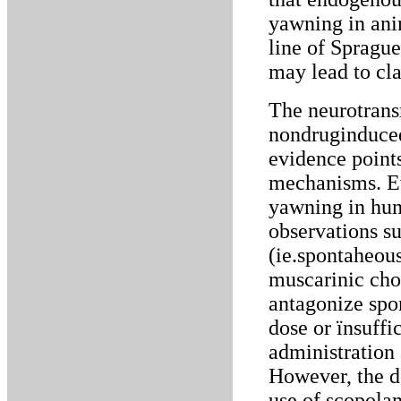
yawning in ani
line of Spragu
may lead to cla
The neurotrans
nondruginduce
evidence point
mechanisms. Ev
yawning in hum
observations s
(ie.spontaheou
muscarinic chol
antagonize spo
dose or ïnsuffi
administration
However, the d
use of scopolam