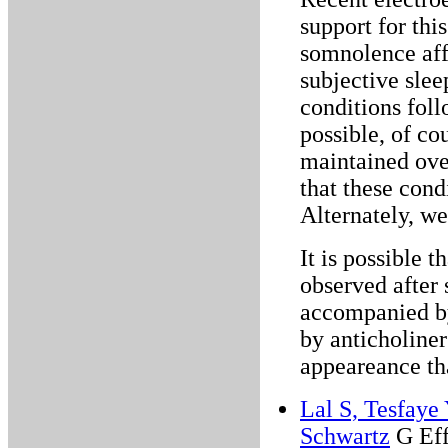
support for this
somnolence aff
subjective sle
conditions foll
possible, of co
maintained ove
that these cond
Alternately, w
It is possible 
observed after
accompanied by
by anticholiner
appeareance th
Lal S, Tesfaye
Schwartz
G Eff