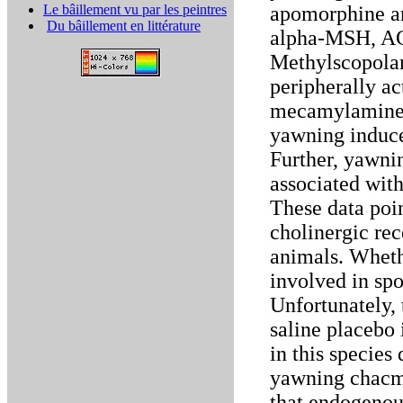
Le bâillement vu par les peintres
apomorphine an
Du bâillement en littérature
alpha-MSH, AC
Methylscopolam
peripherally ac
mecamylamine (
yawning induc
Further, yawn
associated with
These data poin
cholinergic re
animals. Wheth
involved in sp
Unfortunately,
saline placebo
in this species
yawning chacma
that endogenou