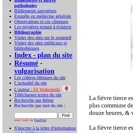
Bâillements et autres
pathologies
Bâillements iatrogènes
Enquête en médecine générale
Observations et cas cliniques
Les mystères restant à éclaircir
Bibliographie
Visiter des sites sur le sommeil
Visiter des sites médicaux et
bibliothèques
Index - plan du site
Résumé
-
vulgarisation
Les critères éthiques du site
L'actualité du site
L'auteur :
Dr Walusinski
.
Télécharger textes du site
La fièvre tierce es
Recherche par thème
plus commune des 
Recherche par mot du site :
douze heures, & v
avec l'aide de
FreeFind
La fièvre tierce e
S'inscrire à la lettre d'information