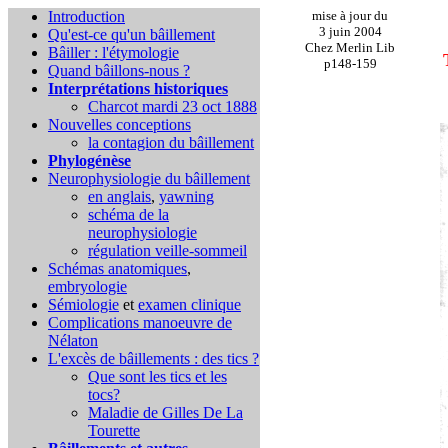
Introduction
mise à jour du
3 juin 2004
Qu'est-ce qu'un bâillement
Chez Merlin Lib
Bâiller : l'étymologie
p148-159
Quand bâillons-nous ?
Interprétations historiques
Charcot mardi 23 oct 1888
Nouvelles conceptions
la contagion du bâillement
Phylogénèse
Neurophysiologie du bâillement
en anglais
,
yawning
schéma de la
neurophysiologie
régulation veille-sommeil
Schémas anatomiques
,
embryologie
Sémiologie
et
examen clinique
Complications
manoeuvre de
Nélaton
L'excès de bâillements : des tics ?
Que sont les tics et les
tocs?
Maladie de Gilles De La
Tourette