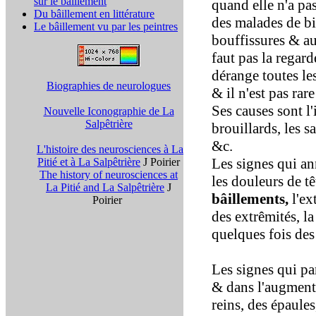
sur le bâillement
quand elle n'a pa
Du bâillement en littérature
des malades de bi
Le bâillement vu par les peintres
bouffissures & au
faut pas la regard
dérange toutes le
Biographies de neurologues
& il n'est pas rar
Ses causes sont l'
Nouvelle Iconographie de La
Salpêtrière
brouillards, les 
&c.
L'histoire des neurosciences à La
Les signes qui ann
Pitié et à La Salpêtrière
J Poirier
The history of neurosciences at
les douleurs de tê
La Pitié and La Salpêtrière
J
bâillements,
l'ex
Poirier
des extrêmités, la
quelques fois des
Les signes qui p
& dans l'augmenta
reins, des épaules