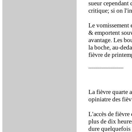
sueur cependant 
critique; si on l'
Le vomissement et
& emportent souv
avantage. Les bou
la boche, au-deda
fièvre de printem
¨¨¨¨¨¨¨¨¨¨¨¨¨¨¨¨¨
La fièvre quarte 
opiniatre des fièvr
L'accès de fièvre 
plus de dix heure
dure quelquefois