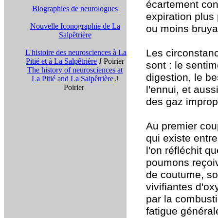
écartement con
Biographies de neurologues
expiration plus 
Nouvelle Iconographie de La
ou moins bruya
Salpêtrière
Les circonstan
L'histoire des neurosciences à La
Pitié et à La Salpêtrière
J Poirier
sont : le sentim
The history of neurosciences at
digestion, le b
La Pitié and La Salpêtrière
J
Poirier
l'ennui, et auss
des gaz impropr
Au premier coup 
qui existe entr
l'on réfléchit 
poumons reçoiv
de coutume, so
vivifiantes d'
par la combust
fatigue général