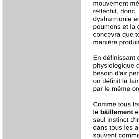
mouvement mécan
réfléchit, donc
dysharmonie ent
poumons et la q
concevra que t
manière produis
En définissan
physiologique d'
besoin d'air p
on définit la f
par le même or
Comme tous les
le
bâillement
e
seul instinct d
dans tous les 
souvent comme