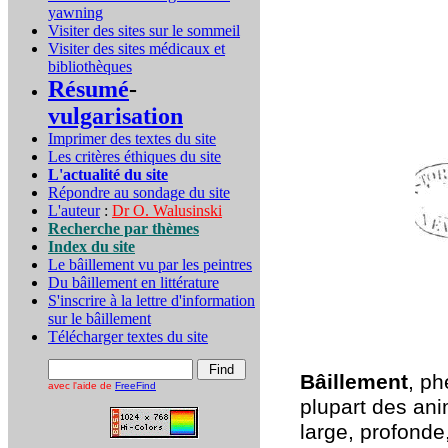
yawning
Visiter des sites sur le sommeil
Visiter des sites médicaux et
bibliothèques
Résumé
-
vulgarisation
Imprimer des textes du site
Les critères éthiques du site
L'actualité du site
Répondre au sondage du site
L'auteur
:
Dr O. Walusinski
Recherche par thèmes
Index du site
Le bâillement vu par les peintres
Du bâillement en littérature
S'inscrire à la lettre d'information
sur le bâillement
Télécharger textes du site
Bâillement
, p
avec l'aide de
FreeFind
plupart des ani
large, profond