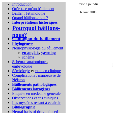
Introduction
mise à jour du
Qu'est-ce qu'un bâillement
6 août 2006
Bâiller : l'étymologie
Quand bâillons-nous ?
Interprétations historiques
Pourquoi bâillons-
nous?
Contagion du bâillement
Phylogénèse
Neurophysiologie du bâillement
en anglais
,
yawning
schéma
Schémas anatomiques
,
embryologie
Sémiologie
et
examen clinique
Complications :
manoeuvre de
Nélaton
Bâillements pathologiques
Bâillements iatrogènes
Enquête en médecine générale
Observations et cas cliniques
Les mystères restant à éclaircir
Bibliographie
Neural basis of drug induced