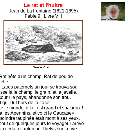
Le rat et l'huitre
Jean de La Fontaine (1621-1695)
Fable 9 ; Livre VIII
Rat hôte d'un champ, Rat de peu de
elle,
 Lares paternels un jour se trouva sou.
aisse là le champ, le grain, et la javelle,
courir le pays, abandonne son trou.
t qu'il fut hors de la case,
 le monde, dit-il, est grand et spacieux !
à les Apennins, et voici le Caucase» :
moindre taupinée était mont à ses yeux.
bout de quelques jours le voyageur arrive
n certain canton où Thétys sur la rive