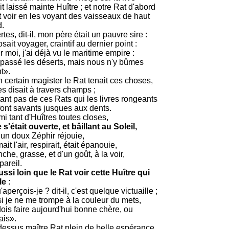
t laissé mainte Huître ; et notre Rat d'abord
t voir en les voyant des vaisseaux de haut
d.
tes, dit-il, mon père était un pauvre sire :
'osait voyager, craintif au dernier point :
 moi, j'ai déjà vu le maritime empire :
i passé les déserts, mais nous n'y bûmes
t».
 certain magister le Rat tenait ces choses,
es disait à travers champs ;
ant pas de ces Rats qui les livres rongeants
font savants jusques aux dents.
i tant d'Huîtres toutes closes,
s'était ouverte, et bâillant au Soleil,
 un doux Zéphir réjouie,
it l'air, respirait, était épanouie,
che, grasse, et d'un goût, à la voir,
pareil.
ussi loin que le Rat voir cette Huître qui
le :
aperçois-je ? dit-il, c'est quelque victuaille ;
si je ne me trompe à la couleur du mets,
dois faire aujourd'hui bonne chère, ou
ais».
dessus maître Rat plein de belle espérance,