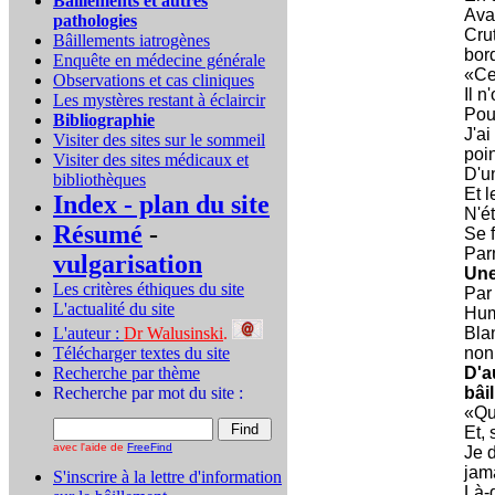
Bâillements et autres
Avai
pathologies
Cru
Bâillements iatrogènes
bor
Enquête en médecine générale
«Cer
Observations et cas cliniques
Il n
Les mystères restant à éclaircir
Pour
Bibliographie
J'a
Visiter des sites sur le sommeil
poin
Visiter des sites médicaux et
D'un
bibliothèques
Et l
Index - plan du site
N'ét
Résumé
-
Se 
Parm
vulgarisation
Une 
Les critères éthiques du site
Par
L'actualité du site
Huma
L'auteur :
Dr Walusinski
.
Blan
Télécharger textes du site
non
Recherche par thème
D'a
Recherche par mot du site :
bâil
«Qu'
Et, 
avec l'aide de
FreeFind
Je 
jam
S'inscrire à la lettre d'information
Là-