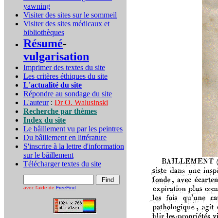
yawning
Visiter des sites sur le sommeil
Visiter des sites médicaux et
bibliothèques
Résumé
-
vulgarisation
Imprimer des textes du site
Les critères éthiques du site
L'actualité du site
Répondre au sondage du site
L'auteur
:
Dr O. Walusinski
Recherche par thèmes
Index du site
Le bâillement vu par les peintres
Du bâillement en littérature
S'inscrire à la lettre d'information
sur le bâillement
Télécharger textes du site
avec l'aide de
FreeFind