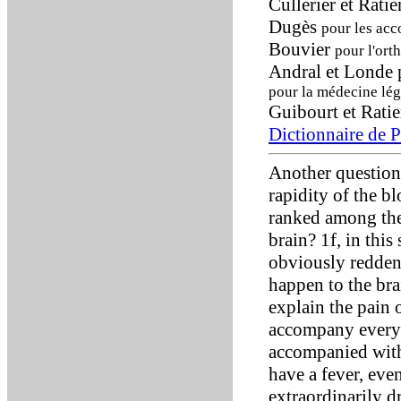
Cullerier et Ratie
Dugès
pour les ac
Bouvier
pour l'ort
Andral et Londe p
pour la médecine lég
Guibourt et Rati
Dictionnaire de 
Another question 
rapidity of the b
ranked among the
brain? 1f, in this 
obviously reddene
happen to the bra
explain the pain 
accompany every a
accompanied with
have a fever, eve
extraordinarily 