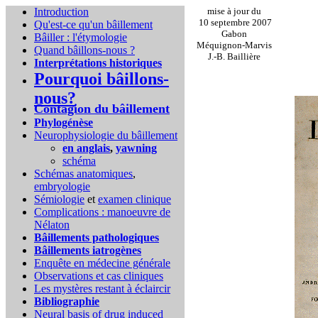
Introduction
mise à jour du
10 septembre 2007
Qu'est-ce qu'un bâillement
Gabon
Bâiller : l'étymologie
Méquignon-Marvis
Quand bâillons-nous ?
J.-B. Baillière
Interprétations historiques
Pourquoi bâillons-
nous?
Contagion du bâillement
Phylogénèse
Neurophysiologie du bâillement
en anglais
,
yawning
schéma
Schémas anatomiques
,
embryologie
Sémiologie
et
examen clinique
Complications :
manoeuvre de
Nélaton
Bâillements pathologiques
Bâillements iatrogènes
Enquête en médecine générale
Observations et cas cliniques
Les mystères restant à éclaircir
Bibliographie
Neural basis of drug induced