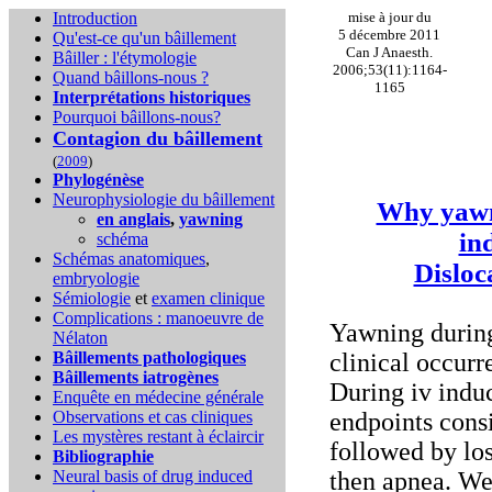
Introduction
mise à jour du
5 décembre 2011
Qu'est-ce qu'un bâillement
Can J Anaesth.
Bâiller : l'étymologie
2006;53(11):1164-
Quand bâillons-nous ?
1165
Interprétations historiques
Pourquoi bâillons-nous?
Contagion du bâillement
(
2009
)
Phylogénèse
Neurophysiologie du bâillement
Why yawni
en anglais
,
yawning
in
schéma
Schémas anatomiques
,
Disloc
embryologie
Sémiologie
et
examen clinique
Complications :
manoeuvre de
Yawning during 
Nélaton
Bâillements pathologiques
clinical occur
Bâillements iatrogènes
During iv induc
Enquête en médecine générale
Observations et cas cliniques
endpoints consi
Les mystères restant à éclaircir
followed by los
Bibliographie
Neural basis of drug induced
then apnea. We