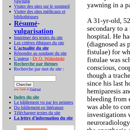
yawning
yawning in a pa
Visiter des sites sur le sommeil
Visiter des sites médicaux et
bibliothèques
A 31-yr-old, 52
Résumé
-
secondary to a 
vulgarisation
hospital. He ha
Imprimer des textes du site
Les critères éthiques du site
(diagnosed as p
L'actualité du site
fistulae) for w
Répondre au sondage du site
L'auteur
:
Dr O. Walusinski
fistulae was s
Recherche par thèmes
conscious, coo
Recherche par mot du site :
though a trach
since his last h
hemiparesis an
avec l'aide de
FreeFind
Index du site
bleeding from e
Le bâillement vu par les peintres
was able to co
Du bâillement en littérature
Télécharger textes du site
investigations 
La lettre d'information du site
neuroradiology