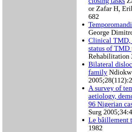
closing tasks
Za
or Zafar H, Er
682
Temporomandibu
George Dimitr
Clinical TMD, 
status of TMD 
Rehabilitation
Bilateral dislo
family
Ndiokwe
2005;28(112):
A survey of te
aetiology, dem
96 Nigerian ca
Surg 2005;34:
Le bâillement 
1982