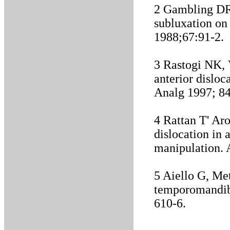
2 Gambling DR
subluxation on
1988;67:91-2.
3 Rastogi NK, 
anterior disloc
Analg 1997; 84
4 Rattan T' Ar
dislocation in 
manipulation. 
5 Aiello G, Met
temporomandibu
610-6.