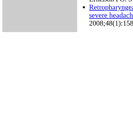
Retropharyngeal
severe headach
2008;48(1):15