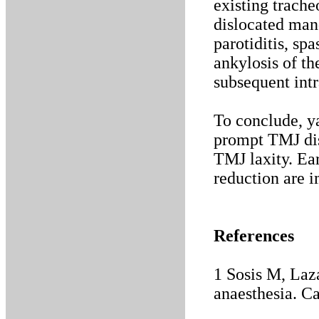
existing trache
dislocated mand
parotiditis, sp
ankylosis of t
subsequent intr
To conclude, y
prompt TMJ disl
TMJ laxity. Ea
reduction are i
References
1 Sosis M, Laza
anaesthesia. C