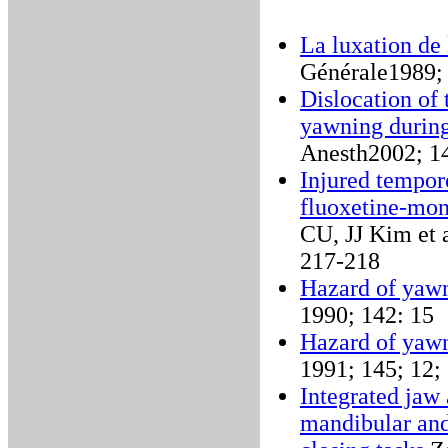
La luxation de
Générale1989; 
Dislocation of 
yawning during
Anesth2002; 1
Injured tempor
fluoxetine-mo
CU, JJ Kim et 
217-218
Hazard of yaw
1990; 142: 15
Hazard of yaw
1991; 145; 12;
Integrated jaw 
mandibular an