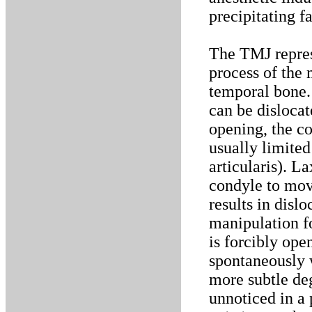
precipitating fa
The TMJ repres
process of the 
temporal bone. 
can be disloca
opening, the c
usually limited
articularis). L
condyle to move
results in disl
manipulation f
is forcibly ope
spontaneously 
more subtle de
unnoticed in a