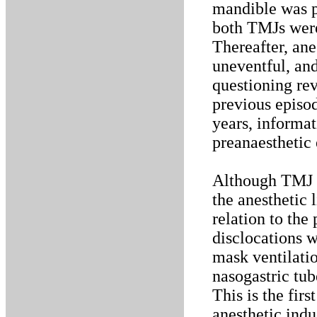
mandible was p
both TMJs were
Thereafter, an
uneventful, an
questioning rev
previous episod
years, informa
preanaesthetic 
Although TMJ d
the anesthetic 
relation to the
disclocations w
mask ventilatio
nasogastric tub
This is the fir
anesthetic indu