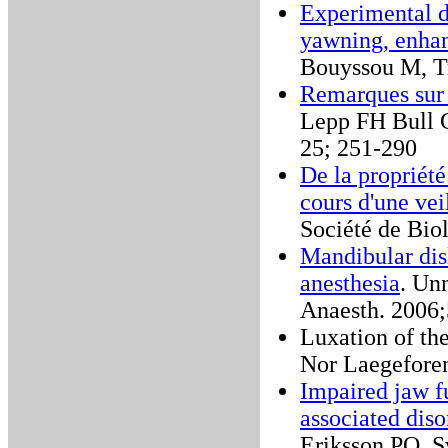
Experimental d
yawning, enhan
Bouyssou M, Tr
Remarques sur 
Lepp FH Bull G
25; 251-290
De la propriét
cours d'une vei
Société de Bio
Mandibular dis
anesthesia
. Un
Anaesth. 2006;
Luxation of th
Nor Laegefore
Impaired jaw fu
associated diso
Eriksson PO. S