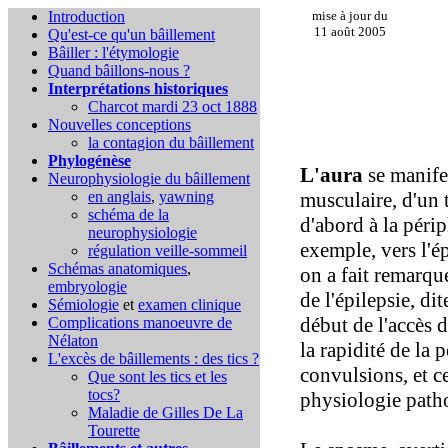
Introduction
mise à jour du
11 août 2005
Qu'est-ce qu'un bâillement
Bâiller : l'étymologie
Quand bâillons-nous ?
Interprétations historiques
Charcot mardi 23 oct 1888
Nouvelles conceptions
la contagion du bâillement
Phylogénèse
L'aura
se manife
Neurophysiologie du bâillement
en anglais
,
yawning
musculaire, d'un 
schéma de la
d'abord à la péri
neurophysiologie
exemple, vers l'ép
régulation veille-sommeil
Schémas anatomiques
,
on a fait remarque
embryologie
de l'épilepsie, di
Sémiologie
et
examen clinique
début de l'accès d
Complications
manoeuvre de
Nélaton
la rapidité de la 
L'excès de bâillements : des tics ?
convulsions, et c
Que sont les tics et les
tocs?
physiologie path
Maladie de Gilles De La
Tourette