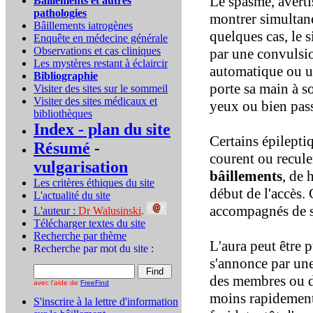
Le spasme, avertis
Bâillements et autres
pathologies
montrer simultan
Bâillements iatrogènes
quelques cas, le s
Enquête en médecine générale
Observations et cas cliniques
par une convuls
Les mystères restant à éclaircir
automatique ou u
Bibliographie
porte sa main à so
Visiter des sites sur le sommeil
Visiter des sites médicaux et
yeux ou bien pass
bibliothèques
Index - plan du site
Certains épilepti
Résumé
-
courent ou reculen
vulgarisation
bâillements
, de
Les critères éthiques du site
début de l'accès
L'actualité du site
accompagnés de s
L'auteur :
Dr Walusinski
.
Télécharger textes du site
Recherche par thème
L'aura peut être p
Recherche par mot du site :
s'annonce par une
des membres ou du 
avec l'aide de
FreeFind
moins rapidement;
S'inscrire à la lettre d'information