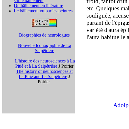
froid, tantôt d'u
sur le bâillement
Du bâillement en littérature
etc. Quelques mala
Le bâillement vu par les peintres
soulignée, accuse
partant de l'épiga
variété d'aura ép
Biographies de neurologues
l'aura habituelle 
Nouvelle Iconographie de La
Salpêtrière
L'histoire des neurosciences à La
Pitié et à La Salpêtrière
J Poirier
The history of neurosciences at
La Pitié and La Salpêtrière
J
Poirier
Adolph