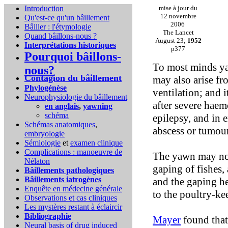
Introduction
mise à jour du
12 novembre
Qu'est-ce qu'un bâillement
2006
Bâiller : l'étymologie
The Lancet
Quand bâillons-nous ?
August 23;
1952
Interprétations historiques
p377
Pourquoi bâillons-
To most minds yaw
nous?
Contagion du bâillement
may also arise fr
Phylogénèse
ventilation; and 
Neurophysiologie du bâillement
after severe haem
en anglais
,
yawning
schéma
epilepsy, and in 
Schémas anatomiques
,
abscess or tumour
embryologie
Sémiologie
et
examen clinique
Complications :
manoeuvre de
The yawn may not
Nélaton
gaping of fishes,
Bâillements pathologiques
Bâillements iatrogènes
and the gaping he
Enquête en médecine générale
to the poultry-ke
Observations et cas cliniques
Les mystères restant à éclaircir
Bibliographie
Mayer
found that 
Neural basis of drug induced