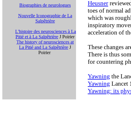
Heusner
reviewed
Biographies de neurologues
toes of normal a
Nouvelle Iconographie de La
which was roughly
Salpêtrière
inspiratory movem
L'histoire des neurosciences à La
acceleration of th
Pitié et à La Salpêtrière
J Poirier
The history of neurosciences at
These changes are
La Pitié and La Salpêtrière
J
Poirier
There is thus so
for countering ph
Yawning
the Lan
Yawning
Lancet
Yawning: its phy