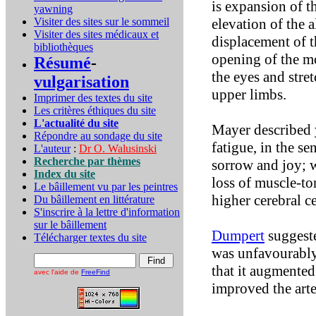
is expansion of t
yawning
Visiter des sites sur le sommeil
elevation of the 
Visiter des sites médicaux et
displacement of t
bibliothèques
opening of the m
Résumé
-
the eyes and stre
vulgarisation
upper limbs.
Imprimer des textes du site
Les critères éthiques du site
L'actualité du site
Mayer described 
Répondre au sondage du site
fatigue, in the s
L'auteur
:
Dr O. Walusinski
Recherche par thèmes
sorrow and joy; 
Index du site
loss of muscle-to
Le bâillement vu par les peintres
higher cerebral ce
Du bâillement en littérature
S'inscrire à la lettre d'information
sur le bâillement
Dumpert
suggeste
Télécharger textes du site
was unfavourably 
that it augmented
avec l'aide de
FreeFind
improved the arte