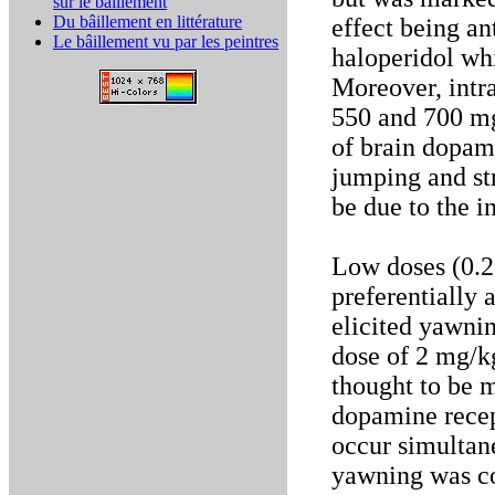
sur le bâillement
Du bâillement en littérature
effect being a
Le bâillement vu par les peintres
haloperidol whi
Moreover, intr
550 and 700 mg
of brain dopami
jumping and st
be due to the i
Low doses (0.2
preferentially 
elicited yawni
dose of 2 mg/k
thought to be 
dopamine recep
occur simultan
yawning was co