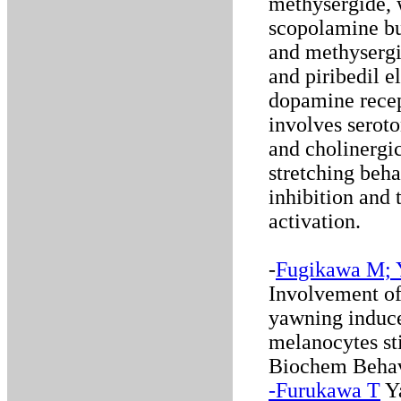
methysergide, 
scopolamine bu
and methysergi
and piribedil e
dopamine recep
involves seroto
and cholinergic
stretching beh
inhibition and 
activation.
-
Fugikawa M; 
Involvement of 
yawning induce
melanocytes st
Biochem Behav
-Furukawa T
Ya