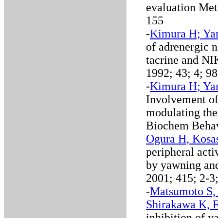
evaluation Met
155
-
Kimura H; Ya
of adrenergic 
tacrine and NI
1992; 43; 4; 9
-
Kimura H; Ya
Involvement of 
modulating the
Biochem Behav
Ogura H, Kosas
peripheral acti
by yawning and 
2001; 415; 2-3
-
Matsumoto S,
Shirakawa K, 
inhibition of 