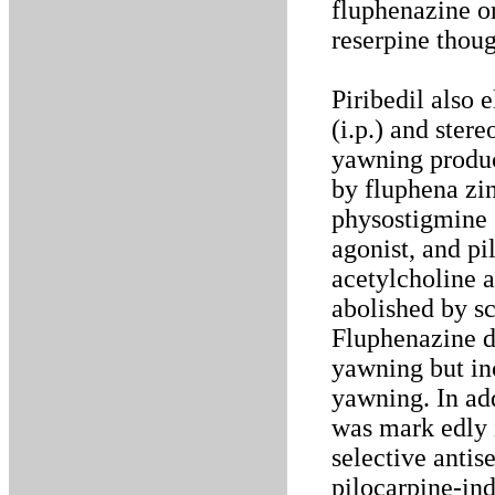
fluphenazine o
reserpine thou
Piribedil also 
(i.p.) and ster
yawning produc
by fluphena zi
physostigmine (
agonist, and pi
acetylcholine 
abolished by s
Fluphenazine d
yawning but in
yawning. In ad
was mark edly 
selective antis
pilocarpine-in