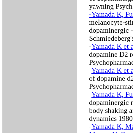
yawning Psych
-Yamada K, Fu
melanocyte-sti
dopaminergic -
Schmiedeberg's
-
Yamada K et a
dopamine D2 re
Psychopharmac
-
Yamada K et a
of dopamine d2
Psychopharmac
-
Yamada K, Fu
dopaminergic n
body shaking 
dynamics 1980
-
Yamada K, Ma