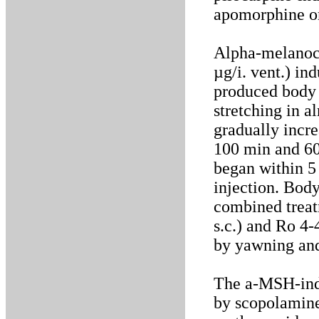
apomorphine o
Alpha-melanoc
µg/i. vent.) in
produced body 
stretching in a
gradually incre
100 min and 60
began within 5
injection. Bod
combined treat
s.c.) and Ro 4
by yawning and
The a-MSH-ind
by scopolamin