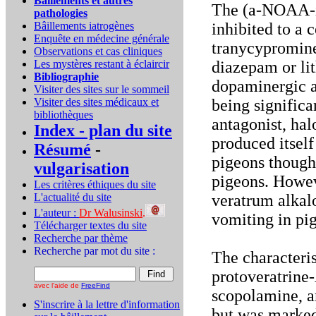
Bâillements et autres
The (a-NOAA-i
pathologies
Bâillements iatrogènes
inhibited to a 
Enquête en médecine générale
tranycypromine
Observations et cas cliniques
Les mystères restant à éclaircir
diazepam or li
Bibliographie
dopaminergic ag
Visiter des sites sur le sommeil
Visiter des sites médicaux et
being signific
bibliothèques
antagonist, hal
Index - plan du site
produced itself
Résumé
-
pigeons though
vulgarisation
pigeons. Howeve
Les critères éthiques du site
L'actualité du site
veratrum alkalo
L'auteur :
Dr Walusinski
.
vomiting in pi
Télécharger textes du site
Recherche par thème
Recherche par mot du site :
The characteri
protoveratrine-
avec l'aide de
FreeFind
scopolamine, a
S'inscrire à la lettre d'information
but was marked