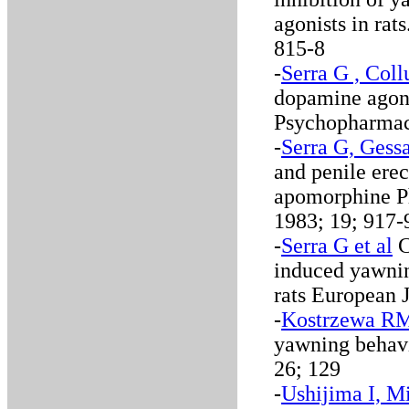
agonists in ra
815-8
-
Serra G , Col
dopamine agoni
Psychopharmac
-
Serra G, Gess
and penile ere
apomorphine P
1983; 19; 917-
-
Serra G et al
C
induced yawnin
rats European 
-
Kostrzewa RM
yawning behavi
26; 129
-
Ushijima I, M