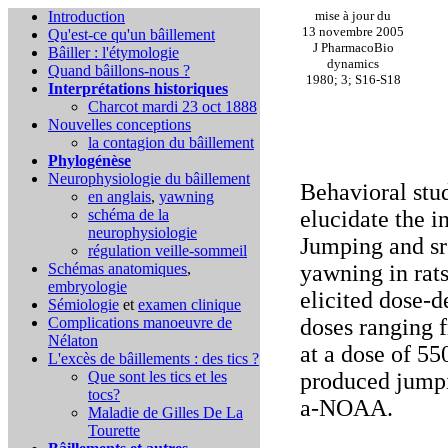
Introduction
mise à jour du
13 novembre 2005
Qu'est-ce qu'un bâillement
J PharmacoBio
Bâiller : l'étymologie
dynamics
Quand bâillons-nous ?
1980; 3; S16-S18
Interprétations historiques
Charcot mardi 23 oct 1888
Nouvelles conceptions
la contagion du bâillement
Phylogénèse
Neurophysiologie du bâillement
Behavioral stu
en anglais
,
yawning
schéma de la
elucidate the 
neurophysiologie
Jumping and sr
régulation veille-sommeil
Schémas anatomiques
,
yawning in rat
embryologie
elicited dose-
Sémiologie
et
examen clinique
Complications
manoeuvre de
doses ranging 
Nélaton
at a dose of 5
L'excès de bâillements : des tics ?
Que sont les tics et les
produced jumpi
tocs?
a-NOAA.
Maladie de Gilles De La
Tourette