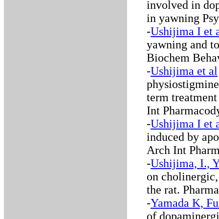
involved in do
in yawning Psy
-
Ushijima I et 
yawning and to
Biochem Behav
-
Ushijima et al
physiostigmine
term treatment 
Int Pharmacod
-
Ushijima I et 
induced by apo
Arch Int Phar
-
Ushijima, I., Y
on cholinergic
the rat. Pharm
-
Yamada K, Fu
of dopaminergic