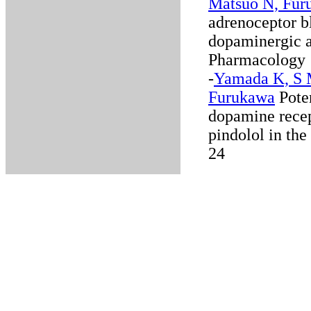
Matsuo N, Fur
adrenoceptor b
dopaminergic an
Pharmacology 
-
Yamada K, S 
Furukawa
Poten
dopamine rece
pindolol in the
24