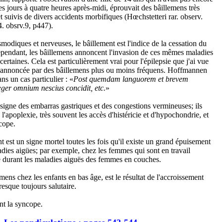
 les jours à quatre heures après-midi, éprouvait des bâillemens très
et suivis de divers accidents morbifiques (Hœchstetteri rar. observ.
. obsrv.9, p447).
modiques et nerveuses, le bâillement est l'indice de la cessation du
ependant, les bâillemens annoncent l'invasion de ces mêmes maladies
rtaines. Cela est particulièrement vrai pour l'épilepsie que j'ai vue
t annoncée par des bâillemens plus ou moins fréquens. Hoffmannen
ns un cas particulier : «
Post quemdam languorem et brevem
œger omnium nescius concidit, etc.
»
signe des embarras gastriques et des congestions vermineuses; ils
l'apoplexie, très souvent les accès d'histéricie et d'hypochondrie, et
cope.
t est un signe mortel toutes les fois qu'il existe un grand épuisement
adies aigües; par exemple, chez les femmes qui sont en travail
 durant les maladies aiguës des femmes en couches.
ens chez les enfants en bas âge, est le résultat de l'accroissement
presque toujours salutaire.
nt la syncope.