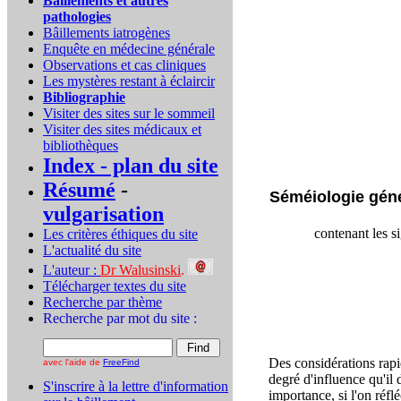
Bâillements et autres
pathologies
Bâillements iatrogènes
Enquête en médecine générale
Observations et cas cliniques
Les mystères restant à éclaircir
Bibliographie
Visiter des sites sur le sommeil
Visiter des sites médicaux et
bibliothèques
Index - plan du site
Résumé
-
Séméiologie génér
vulgarisation
contenant les si
Les critères éthiques du site
L'actualité du site
L'auteur :
Dr Walusinski
.
Télécharger textes du site
Recherche par thème
Recherche par mot du site :
Des considérations rapi
avec l'aide de
FreeFind
degré d'influence qu'il
S'inscrire à la lettre d'information
importance, si l'on réflé