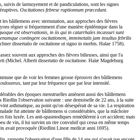
, suivis de larmoyement et de pandiculations, sont les signes
 éruptives.
Oscitationes febrese ruptionnum prœcedunt
.
t les bâillemens avec sternutation, aux approches des fièvres
oyons régner si fréquemment d'une manière épidémique dans la
oque est observationis, in iis qui in catarrhales incassuri sunt
lenumque contingere oscitationem, imminetatis jam insultus febrilis
chner dissertatio de oscitatione ut signo in morbis. Halae 1758).
assez souvent aux approches des fièvres bilieuses, ainsi que l'a
rti (Michel. Alberti dissertatio de oscitatione. Halæ Magdeburg
ommune que de voir les femmes grosse éprouver des bâillemens
oureux, tant par leur fréquence que par leur intensité.
érables des époques menstruelles amènent aussi des bâillemens
ns Riedlin l'observation suivante : une demoiselle de 22 ans, à la suite
evint asthmatique, au point qu'on désespérait de sa vie. La respiration
a malade fut atteinte de bâillemens si considérables, que la mâchoire
eurs fois luxée. Les anti-spasmodiques remèdièrent à cet accident; mais
eu de vin, il lui survint un rire convulsif qui cessa en même temps
 vin avait provoquée (Riedlini Lineæ medicæ anni 1695).
in, rapporte l'observation d'une fille de 14 ans qui n'avait pas encore