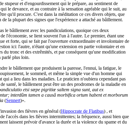
de stupeur et d'engourdissement qui le prépare, au sentiment de
 qui le devance, et au contraire à la sensation agréable qui le suit, au
tre qu'il procure. C'est dans la méditation ce ces divers objets, que
on de la plupart des signes que l'expérience a attaché au bâillement.
s le bâillement avec les pandiculations, quoique ces deux
l'économie, se lient souvent l'un à l'autre. Le premier, étant une
e et forte, qui se fait par l'ouverture extraordinaire et involontaire de
stion ici: l'autre, n'étant qu'une extension en partie volontaire et en
es du tronc et des extrêmités, et par conséquent qu'une modification
ra parlé plus loin.
ndre le bâillement que produisent la paresse, l'ennui, la fatigue, le
assoupissement, le sommeil, et même la simple vue d'un homme qui
nt qui a lieu dans les maladies. Le praticien n'oubiera cependant pas
 de santé, le bâillement peut être un des prodromes de la maladie en
pandiculatio etsi sœpe pigritiœ saltem signa sunt, aut ex
untur; interdûm tamen a causâ morbifica ortum habent et morborum
ia
(
Sennert
)».
'invasion des fièvres en général (
Hippocrate de Flatibus
) , et
de l'accès dans les fièvres intermittentes; la fréquence, aussi bien que
ment laissent prévoir d'avance la durée et la violence du spame et du