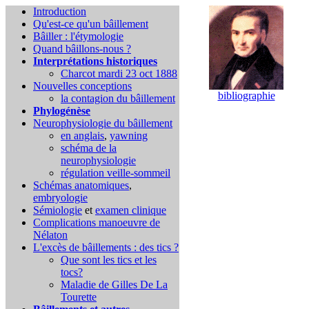
Introduction
Qu'est-ce qu'un bâillement
Bâiller : l'étymologie
Quand bâillons-nous ?
Interprétations historiques
Charcot mardi 23 oct 1888
Nouvelles conceptions
bibliographie
la contagion du bâillement
Phylogénèse
Neurophysiologie du bâillement
en anglais
,
yawning
schéma de la
neurophysiologie
régulation veille-sommeil
Schémas anatomiques
,
embryologie
Sémiologie
et
examen clinique
Complications
manoeuvre de
Nélaton
L'excès de bâillements : des tics ?
Que sont les tics et les
tocs?
Maladie de Gilles De La
Tourette