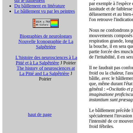
sur le bâillement
par exemple à l'espèce 
Du bâillement en littérature
lassitude et de faiblesse
Le bâillement vu par les peintres
délassement et au bien-ê
l'on retrouve l'indicati
Nous ne confondrons pa
mouvements composés de 
Biographies de neurologues
respiration grande, longu
Nouvelle Iconographie de La
la bouche, il en sera que
Salpêtrière
partie forcée des muscl
de l'irritabilité, il en se
L'histoire des neurosciences à La
Pitié et à La Salpêtrière
J Poirier
Il ne faudrait pas confo
The history of neurosciences at
froid ou la chaleur, l'
La Pitié and La Salpêtrière
J
bâille, avec le bâilleme
Poirier
que, même durant l'état
général : «
Oscitatio et 
imaginatione proficisc
instantium sunt prœsag
Le bâillement précède l
haut de page
spécialement l'invasion 
l'intensité de ce mouve
froid fébriles.