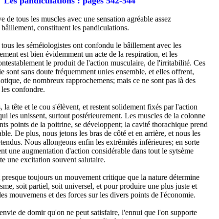
Les pandiculations :
pages 542-544
e de tous les muscles avec une sensation agréable assez
bâillement, constituent les pandiculations.
e tous les séméiologistes ont confondu le bâillement avec les
ement est bien évidemment un acte de la respiration, et les
ntestablement le produit de l'action musculaire, de l'irritabilité. Ces
ie sont sans doute fréquemment unies ensemble, et elles offrent,
tique, de nombreux rapprochemens; mais ce ne sont pas là des
 les confondre.
la tête et le cou s'élèvent, et restent solidement fixés par l'action
i les unissent, surtout postérieurement. Les muscles de la colonne
ents points de la poitrine, se développent; la cavité thorachique prend
le. De plus, nous jetons les bras de côté et en arrière, et nous les
étendus. Nous allongeons enfin les extrêmités inférieures; en sorte
ment une augmentation d'action considérable dans tout le sytsème
ite une excitation souvent salutaire.
t presque toujours un mouvement critique que la nature détermine
sme, soit partiel, soit universel, et pour produire une plus juste et
 des mouvemens et des forces sur les divers points de l'économie.
envie de domir qu'on ne peut satisfaire, l'ennui que l'on supporte