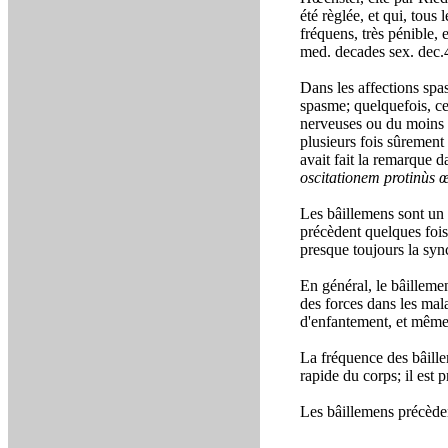
été règlée, et qui, tous
fréquens, très pénible, 
med. decades sex. dec.4
Dans les affections spas
spasme; quelquefois, c
nerveuses ou du moins ce
plusieurs fois sûremen
avait fait la remarque da
oscitationem protinùs 
Les bâillemens sont un 
précèdent quelques fois 
presque toujours la syn
En général, le bâillemen
des forces dans les mal
d'enfantement, et même
La fréquence des bâillem
rapide du corps; il est 
Les bâillemens précède