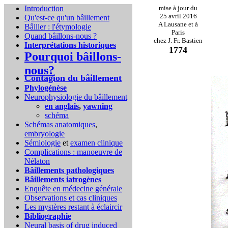
Introduction
mise à jour du
25 avril 2016
Qu'est-ce qu'un bâillement
A Lausane et à
Bâiller : l'étymologie
Paris
Quand bâillons-nous ?
chez J. Fr. Bastien
Interprétations historiques
1774
Pourquoi bâillons-
nous?
Contagion du bâillement
Phylogénèse
Neurophysiologie du bâillement
en anglais
,
yawning
schéma
Schémas anatomiques
,
embryologie
Sémiologie
et
examen clinique
Complications :
manoeuvre de
Nélaton
Bâillements pathologiques
Bâillements iatrogènes
Enquête en médecine générale
Observations et cas cliniques
Les mystères restant à éclaircir
Bibliographie
Neural basis of drug induced