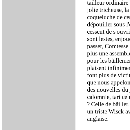
tailleur ordinaire
jolie tricheuse, la
coqueluche de ces
dépouiller sous l'
cessent de s'ouvr
sont lestes, enjou
passer, Comtesse 
plus une assemblée
pour les bâillemen
plaisent infinimen
font plus de victi
que nous appelon
des nouvelles du j
calomnie, tari cel
? Celle de bâille
un triste Wisck a
anglaise.