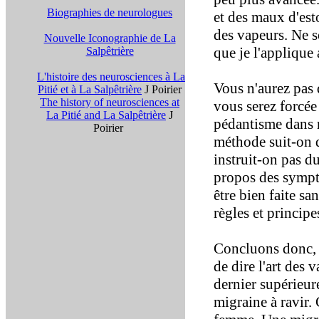
Biographies de neurologues
et des maux d'esto
des vapeurs. Ne so
Nouvelle Iconographie de La
que je l'applique
Salpêtrière
L'histoire des neurosciences à La
Vous n'aurez pas 
Pitié et à La Salpêtrière
J Poirier
The history of neurosciences at
vous serez forcée 
La Pitié and La Salpêtrière
J
pédantisme dans m
Poirier
méthode suit-on 
instruit-on pas du
propos des symptô
être bien faite sa
règles et principes,
Concluons donc, e
de dire l'art des 
dernier supérieur
migraine à ravir.