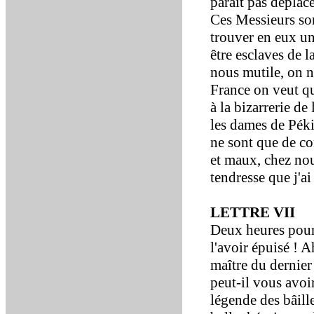
paraît pas déplacé
Ces Messieurs son
trouver en eux un
être esclaves de 
nous mutile, on n
France on veut qu
à la bizarrerie d
les dames de Péki
ne sont que de co
et maux, chez nous
tendresse que j'a
LETTRE VII
Deux heures pour 
l'avoir épuisé ! A
maître du dernier
peut-il vous avoi
légende des bâill