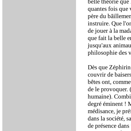
belle théorie que 
quantes fois que 
père du bâillement
instruire. Que l'o
de jouer à la mad
que fait la belle e
jusqu'aux animaux
philosophie des v
Dès que Zéphirine
couvrir de baisers,
bêtes ont, comme n
de le provoquer. 
humaine). Combie
degré éminent ! M
médisance, je pré
dans la société, s
de présence dans t