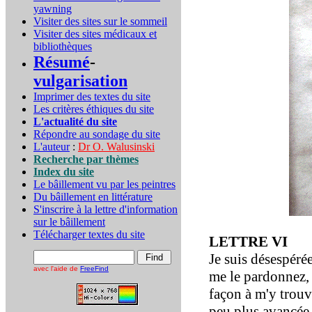
yawning
Visiter des sites sur le sommeil
Visiter des sites médicaux et
bibliothèques
Résumé
-
vulgarisation
Imprimer des textes du site
Les critères éthiques du site
L'actualité du site
Répondre au sondage du site
L'auteur
:
Dr O. Walusinski
Recherche par thèmes
Index du site
Le bâillement vu par les peintres
Du bâillement en littérature
S'inscrire à la lettre d'information
sur le bâillement
Télécharger textes du site
LETTRE VI
Je suis désespéré
avec l'aide de
FreeFind
me le pardonnez, 
façon à m'y trouv
peu plus avancée.