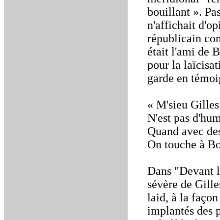
bouillant ». Pa
n'affichait d'o
républicain con
était l'ami de 
pour la laïcisa
garde en témoi
« M'sieu Gilles
N'est pas d'hum
Quand avec des
On touche à Bo
Dans "Devant l
sévère de Gilles
laid, à la faço
implantés des pa