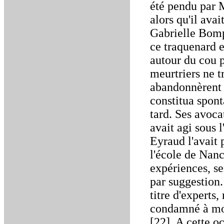
été pendu par 
alors qu'il avai
Gabrielle Bompa
ce traquenard e
autour du cou 
meurtriers ne 
abandonnèrent 
constitua spon
tard. Ses avoca
avait agi sous 
Eyraud l'avait 
l'école de Nanc
expériences, se
par suggestion
titre d'experts,
condamné à mo
[22]. A cette o