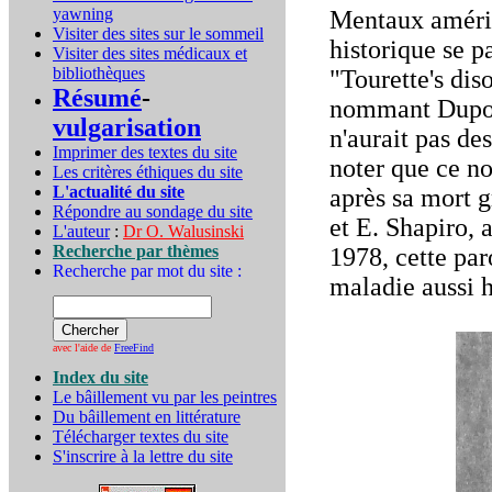
yawning
Mentaux améri
Visiter des sites sur le sommeil
historique se p
Visiter des sites médicaux et
bibliothèques
"Tourette's diso
Résumé
-
nommant Dupont
vulgarisation
n'aurait pas de
Imprimer des textes du site
noter que ce n
Les critères éthiques du site
L'actualité du site
après sa mort 
Répondre au sondage du site
et E. Shapiro, 
L'auteur
:
Dr O. Walusinski
Recherche par thèmes
1978, cette pa
Recherche par mot du site :
maladie aussi h
avec l'aide de
FreeFind
Index du site
Le bâillement vu par les peintres
Du bâillement en littérature
Télécharger textes du site
S'inscrire à la lettre du site