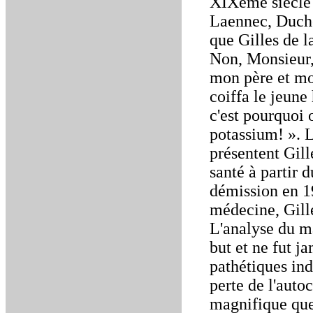
XIXème siècle ?
Laennec, Duche
que Gilles de la
Non, Monsieur, 
mon père et mo
coiffa le jeune
c'est pourquoi
potassium! ». L
présentent Gill
santé à partir 
démission en 19
médecine, Gille
L'analyse du ma
but et ne fut 
pathétiques ind
perte de l'auto
magnifique que 