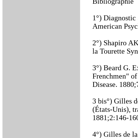
Bibliographie
1°) Diagnostic 
American Psych
2°) Shapiro AK
la Tourette Sy
3°) Beard G. E
Frenchmen" of 
Disease. 1880;
3 bis°) Gilles 
(États-Unis), t
1881;2:146-16
4°) Gilles de l