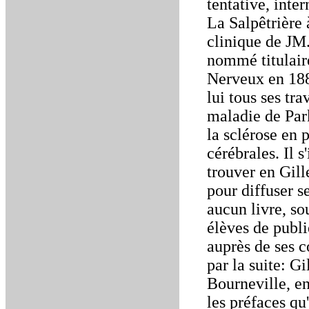
tentative, inte
La Salpêtrière 
clinique de JM
nommé titulair
Nerveux en 188
lui tous ses tr
maladie de Park
la sclérose en p
cérébrales. Il s
trouver en Gill
pour diffuser s
aucun livre, so
élèves de publi
auprès de ses c
par la suite: G
Bourneville, en
les préfaces qu