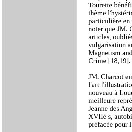
Tourette bénéfi
thème l'hystéri
particulière en 
noter que JM. 
articles, oubli
vulgarisation 
Magnetism and
Crime [18,19].
JM. Charcot en
l'art l'illustra
nouveau à Loud
meilleure repr
Jeanne des Ang
XVIIè s, autob
préfacée pour l