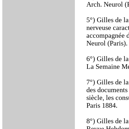
Arch. Neurol (P
5°) Gilles de l
nerveuse caract
accompagnée de 
Neurol (Paris)
6°) Gilles de l
La Semaine Mé
7°) Gilles de l
des documents i
siècle, les con
Paris 1884.
8°) Gilles de l
Revue Hebdoma