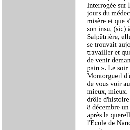
Interrogée sur 
jours du médeci
misère et que s
son insu, (sic)
Salpêtrière, ell
se trouvait auj
travailler et q
de venir demand
pain ». Le soir
Montorgueil d'
de vous voir au
mieux, mieux. 
drôle d'histoir
8 décembre un 
après la querel
l'Ecole de Nanc