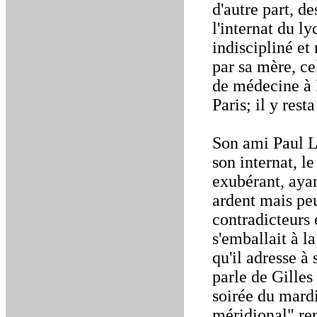
d'autre part, d
l'internat du ly
indiscipliné e
par sa mère, c
de médecine à P
Paris; il y resta
Son ami Paul L
son internat, le
exubérant, ayant
ardent mais peu
contradicteurs 
s'emballait à l
qu'il adresse à
parle de Gilles 
soirée du mardi
méridional" re