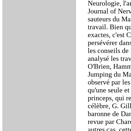
Neurologie, l'a
Journal of Nerv
sauteurs du Mai
travail. Bien q
exactes, c'est 
persévérer dan
les conseils de
analysé les tra
O'Brien, Hammo
Jumping du Mai
observé par les
qu'une seule et
princeps, qui 
célèbre, G. Gil
baronne de Dam
revue par Charc
autres cas, cet