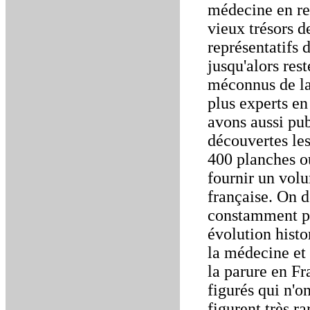
médecine en rep
vieux trésors d
représentatifs d
jusqu'alors res
méconnus de la
plus experts e
avons aussi pu
découvertes les
400 planches o
fournir un volu
française. On d
constamment pré
évolution histo
la médecine et d
la parure en Fr
figurés qui n'o
figurent très ra