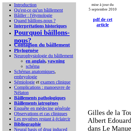
Introduction
mise à jour du
5 septembre 2010
Qu'est-ce qu'un bâillement
Bâiller : l'étymologie
pdf de cet
Quand bâillons-nous ?
article
Interprétations historiques
Pourquoi bâillons-
nous?
Contagion du bâillement
Phylogénèse
Neurophysiologie du bâillement
en anglais
,
yawning
schéma
Schémas anatomiques
,
embryologie
Sémiologie
et
examen clinique
Complications :
manoeuvre de
Nélaton
Bâillements pathologiques
Bâillements iatrogènes
Enquête en médecine générale
Gilles de la T
Observations et cas cliniques
Les mystères restant à éclaircir
Albert Edouard
Bibliographie
dans Le Manuel
Neural basis of drug induced