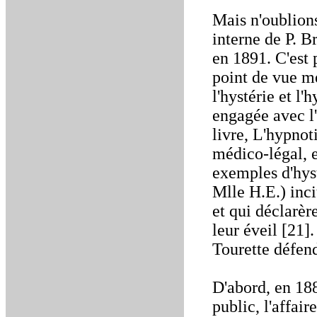
Mais n'oublions
interne de P. 
en 1891. C'est 
point de vue mé
l'hystérie et l
engagée avec l
livre, L'hypnot
médico-légal, 
exemples d'hys
Mlle H.E.) inc
et qui déclarèr
leur éveil [21]
Tourette défend
D'abord, en 188
public, l'affai